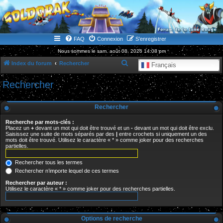
WWW.GOLDORAKGO.COM
le site de la Lune Rouge
FAQ
Connexion
S’enregistrer
Nous sommes le sam. août 08, 2026 14:08 pm
R
Index du forum
Rechercher
Français
e
Rechercher
c
h
Rechercher
e
Recherche par mots-clés :
r
Placez un
+
devant un mot qui doit être trouvé et un
-
devant un mot qui doit être exclu.
Saisissez une suite de mots séparés par des
|
entre crochets si uniquement un des
c
mots doit être trouvé. Utilisez le caractère « * » comme joker pour des recherches
partielles.
h
e
Rechercher tous les termes
r
Rechercher n’importe lequel de ces termes
Rechercher par auteur :
Utilisez le caractère « * » comme joker pour des recherches partielles.
Options de recherche