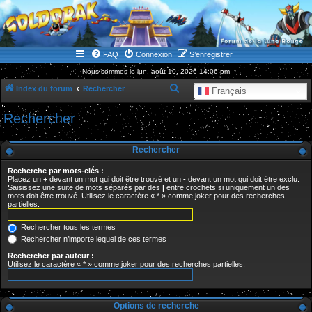
WWW.GOLDORAKGO.COM
le site de la Lune Rouge
FAQ
Connexion
S’enregistrer
Nous sommes le lun. août 10, 2026 14:06 pm
R
Index du forum
Rechercher
Français
e
Rechercher
c
h
Rechercher
e
Recherche par mots-clés :
r
Placez un
+
devant un mot qui doit être trouvé et un
-
devant un mot qui doit être exclu.
Saisissez une suite de mots séparés par des
|
entre crochets si uniquement un des
c
mots doit être trouvé. Utilisez le caractère « * » comme joker pour des recherches
partielles.
h
e
Rechercher tous les termes
r
Rechercher n’importe lequel de ces termes
Rechercher par auteur :
Utilisez le caractère « * » comme joker pour des recherches partielles.
Options de recherche