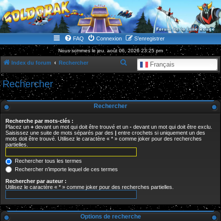
WWW.GOLDORAKGO.COM
le site de la Lune Rouge
FAQ
Connexion
S’enregistrer
Nous sommes le jeu. août 06, 2026 23:25 pm
R
Index du forum
Rechercher
Français
e
Rechercher
c
h
Rechercher
e
Recherche par mots-clés :
r
Placez un
+
devant un mot qui doit être trouvé et un
-
devant un mot qui doit être exclu.
Saisissez une suite de mots séparés par des
|
entre crochets si uniquement un des
c
mots doit être trouvé. Utilisez le caractère « * » comme joker pour des recherches
partielles.
h
e
Rechercher tous les termes
r
Rechercher n’importe lequel de ces termes
Rechercher par auteur :
Utilisez le caractère « * » comme joker pour des recherches partielles.
Options de recherche