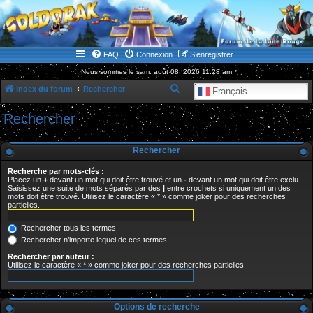
WWW.GOLDORAKGO.COM
le site de la Lune Rouge
FAQ
Connexion
S’enregistrer
Nous sommes le sam. août 08, 2026 11:28 am
R
Index du forum
Rechercher
Français
e
Rechercher
c
h
Rechercher
e
Recherche par mots-clés :
r
Placez un
+
devant un mot qui doit être trouvé et un
-
devant un mot qui doit être exclu.
Saisissez une suite de mots séparés par des
|
entre crochets si uniquement un des
c
mots doit être trouvé. Utilisez le caractère « * » comme joker pour des recherches
partielles.
h
e
Rechercher tous les termes
r
Rechercher n’importe lequel de ces termes
Rechercher par auteur :
Utilisez le caractère « * » comme joker pour des recherches partielles.
Options de recherche