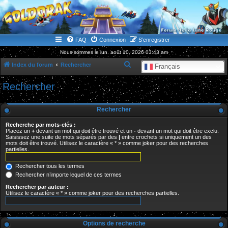
WWW.GOLDORAKGO.COM
le site de la Lune Rouge
FAQ
Connexion
S’enregistrer
Nous sommes le lun. août 10, 2026 03:43 am
R
Index du forum
Rechercher
Français
e
Rechercher
c
h
Rechercher
e
Recherche par mots-clés :
r
Placez un
+
devant un mot qui doit être trouvé et un
-
devant un mot qui doit être exclu.
Saisissez une suite de mots séparés par des
|
entre crochets si uniquement un des
c
mots doit être trouvé. Utilisez le caractère « * » comme joker pour des recherches
partielles.
h
e
Rechercher tous les termes
r
Rechercher n’importe lequel de ces termes
Rechercher par auteur :
Utilisez le caractère « * » comme joker pour des recherches partielles.
Options de recherche