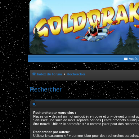
WWW.GOLDORAKGO.COM
le site de la Lune Rouge
Accès 
Index du forum
Rechercher
Rechercher
Recherche par mots-clés :
Placez un
+
devant un mot qui doit être trouvé et un
-
devant un mot qui
Saisissez une suite de mots séparés par des
|
entre crochets si uniq
être trouvé. Utilisez le caractère « * » comme joker pour des recherche
Rechercher par auteur :
Utilisez le caractère « * » comme joker pour des recherches partielles.