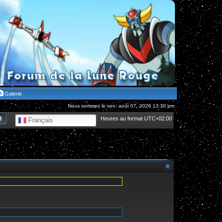
Galerie
Nous sommes le ven. août 07, 2026 13:30 pm
hercher
Recherche avancée
Heures au format
UTC+02:00
Français