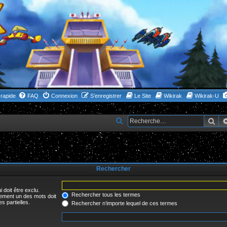
rapide
FAQ
Connexion
S’enregistrer
Le Site
Wikirak
Wikirak-U
Rec
R
e
c
h
Rechercher
e
r
 doit être exclu.
c
Rechercher tous les termes
uement un des mots doit
s partielles.
Rechercher n’importe lequel de ces termes
h
e