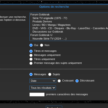
r
Options de recherche
ffectuer une recherche.
as l’option ci-dessous
Oui
Non
Titres et messages
Messages uniquement
Titres uniquement
Premier message des sujets uniquement
Messages
Sujets
Croissant
Décroissant
premiers caractères des messages