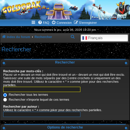
WWW.GOLDORAKGO.COM
le site de la Lune Rouge
FAQ
Connexion
S’enregistrer
Nous sommes le jeu. août 06, 2026 19:20 pm
R
Index du forum
Rechercher
Français
e
Rechercher
c
h
Rechercher
e
Recherche par mots-clés :
r
Placez un
+
devant un mot qui doit être trouvé et un
-
devant un mot qui doit être exclu.
Saisissez une suite de mots séparés par des
|
entre crochets si uniquement un des
c
mots doit être trouvé. Utilisez le caractère « * » comme joker pour des recherches
partielles.
h
e
Rechercher tous les termes
r
Rechercher n’importe lequel de ces termes
Rechercher par auteur :
Utilisez le caractère « * » comme joker pour des recherches partielles.
Options de recherche