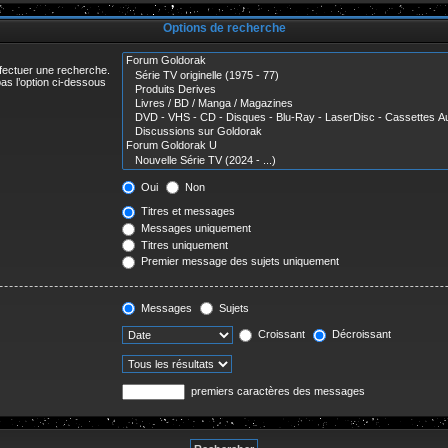
r
Options de recherche
ffectuer une recherche.
as l’option ci-dessous
Oui
Non
Titres et messages
Messages uniquement
Titres uniquement
Premier message des sujets uniquement
Messages
Sujets
Croissant
Décroissant
premiers caractères des messages