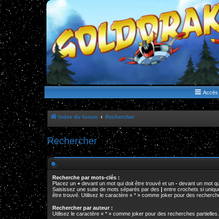
WWW.GOLDORAKGO.COM
le site de la Lune Rouge
Accès 
Index du forum
Rechercher
Rechercher
Recherche par mots-clés :
Placez un
+
devant un mot qui doit être trouvé et un
-
devant un mot qui
Saisissez une suite de mots séparés par des
|
entre crochets si uniq
être trouvé. Utilisez le caractère « * » comme joker pour des recherche
Rechercher par auteur :
Utilisez le caractère « * » comme joker pour des recherches partielles.