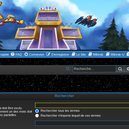
rapide
FAQ
Connexion
S’enregistrer
Le Site
Wikirak
Wikirak-U
Rec
R
e
c
h
Rechercher
e
r
 doit être exclu.
c
Rechercher tous les termes
uement un des mots doit
s partielles.
Rechercher n’importe lequel de ces termes
h
e