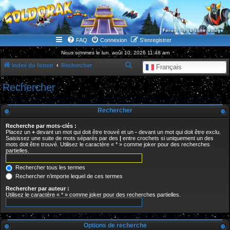
WWW.GOLDORAKGO.COM
le site de la Lune Rouge
FAQ
Connexion
S’enregistrer
Nous sommes le lun. août 10, 2026 11:48 am
R
Index du forum
Rechercher
Français
e
Rechercher
c
h
Rechercher
e
Recherche par mots-clés :
r
Placez un
+
devant un mot qui doit être trouvé et un
-
devant un mot qui doit être exclu.
Saisissez une suite de mots séparés par des
|
entre crochets si uniquement un des
c
mots doit être trouvé. Utilisez le caractère « * » comme joker pour des recherches
partielles.
h
e
Rechercher tous les termes
r
Rechercher n’importe lequel de ces termes
Rechercher par auteur :
Utilisez le caractère « * » comme joker pour des recherches partielles.
Options de recherche