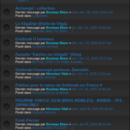
- Super 8
Archangel : collection
Dernier message par
Bouleau Blanc
«
sam. déc. 06, 2025 23:02 pm
Posté dans
Collections
La VégaStar (Etoile de Véga)
Dernier message par
Bouleau Blanc
«
lun. déc. 01, 2025 16:50 pm
Posté dans
Nouvelle Série TV (2024 - ...)
Goldorak U lumineux
Dernier message par
Bouleau Blanc
«
dim. nov. 23, 2025 09:47 am
Posté dans
Creations de Fans
Karaoke "Kaishin no Ichigeki" (Glay)
Dernier message par
Bouleau Blanc
«
ven. nov. 21, 2025 23:17 pm
Posté dans
Blu-Ray / DVD / CD (vidéo & Audio)
Goldorak+Soucoupe porteuse. Damashii.
Dernier message par
Monsieur Vilak
«
jeu. nov. 13, 2025 17:01 pm
Posté dans
Produits Derives
Pétition pour le retour de Goldorak sur France 4
Dernier message par
Bouleau Blanc
«
dim. oct. 05, 2025 20:40 pm
Posté dans
Discussions sur Goldorak
FIGURINE VIINYLE 21CM (BRAS MOBILES) - BANDAI - 70'S -
JAPAN ONLY
Dernier message par
Monsieur Vilak
«
sam. août 30, 2025 00:48 am
Posté dans
Produits Derives
Fond d'écran
Dernier message par
Bouleau Blanc
«
sam. juil. 05, 2025 08:23 am
Posté dans
Nouvelle Série TV (2024 - ...)