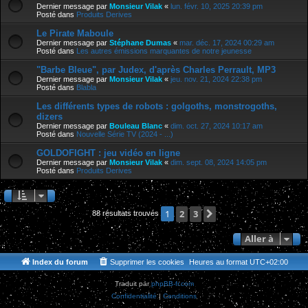
Dernier message par
Monsieur Vilak
«
lun. févr. 10, 2025 20:39 pm
Posté dans
Produits Derives
Le Pirate Maboule
Dernier message par
Stéphane Dumas
«
mar. déc. 17, 2024 00:29 am
Posté dans
Les autres émissions marquantes de notre jeunesse
"Barbe Bleue", par Judex, d'après Charles Perrault, MP3
Dernier message par
Monsieur Vilak
«
jeu. nov. 21, 2024 22:38 pm
Posté dans
Blabla
Les différents types de robots : golgoths, monstrogoths,
dizers
Dernier message par
Bouleau Blanc
«
dim. oct. 27, 2024 10:17 am
Posté dans
Nouvelle Série TV (2024 - ...)
GOLDOFIGHT : jeu vidéo en ligne
Dernier message par
Monsieur Vilak
«
dim. sept. 08, 2024 14:05 pm
Posté dans
Produits Derives
2
3
Suivante
1
88 résultats trouvés
Aller à
Index du forum
Supprimer les cookies
Heures au format
UTC+02:00
Traduit par
phpBB-fr.com
Confidentialité
|
Conditions