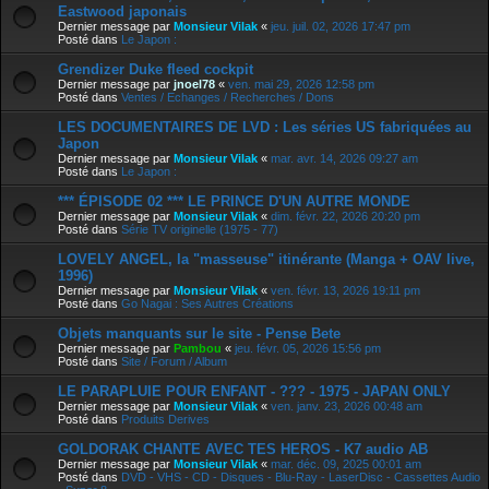
Eastwood japonais
Dernier message par
Monsieur Vilak
«
jeu. juil. 02, 2026 17:47 pm
Posté dans
Le Japon :
Grendizer Duke fleed cockpit
Dernier message par
jnoel78
«
ven. mai 29, 2026 12:58 pm
Posté dans
Ventes / Echanges / Recherches / Dons
LES DOCUMENTAIRES DE LVD : Les séries US fabriquées au
Japon
Dernier message par
Monsieur Vilak
«
mar. avr. 14, 2026 09:27 am
Posté dans
Le Japon :
*** ÉPISODE 02 *** LE PRINCE D'UN AUTRE MONDE
Dernier message par
Monsieur Vilak
«
dim. févr. 22, 2026 20:20 pm
Posté dans
Série TV originelle (1975 - 77)
LOVELY ANGEL, la "masseuse" itinérante (Manga + OAV live,
1996)
Dernier message par
Monsieur Vilak
«
ven. févr. 13, 2026 19:11 pm
Posté dans
Go Nagai : Ses Autres Créations
Objets manquants sur le site - Pense Bete
Dernier message par
Pambou
«
jeu. févr. 05, 2026 15:56 pm
Posté dans
Site / Forum / Album
LE PARAPLUIE POUR ENFANT - ??? - 1975 - JAPAN ONLY
Dernier message par
Monsieur Vilak
«
ven. janv. 23, 2026 00:48 am
Posté dans
Produits Derives
GOLDORAK CHANTE AVEC TES HEROS - K7 audio AB
Dernier message par
Monsieur Vilak
«
mar. déc. 09, 2025 00:01 am
Posté dans
DVD - VHS - CD - Disques - Blu-Ray - LaserDisc - Cassettes Audio