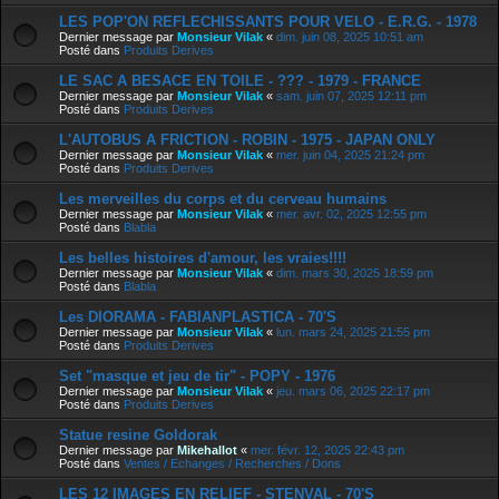
LES POP'ON REFLECHISSANTS POUR VELO - E.R.G. - 1978
Dernier message par
Monsieur Vilak
«
dim. juin 08, 2025 10:51 am
Posté dans
Produits Derives
LE SAC A BESACE EN TOILE - ??? - 1979 - FRANCE
Dernier message par
Monsieur Vilak
«
sam. juin 07, 2025 12:11 pm
Posté dans
Produits Derives
L'AUTOBUS A FRICTION - ROBIN - 1975 - JAPAN ONLY
Dernier message par
Monsieur Vilak
«
mer. juin 04, 2025 21:24 pm
Posté dans
Produits Derives
Les merveilles du corps et du cerveau humains
Dernier message par
Monsieur Vilak
«
mer. avr. 02, 2025 12:55 pm
Posté dans
Blabla
Les belles histoires d'amour, les vraies!!!!
Dernier message par
Monsieur Vilak
«
dim. mars 30, 2025 18:59 pm
Posté dans
Blabla
Les DIORAMA - FABIANPLASTICA - 70'S
Dernier message par
Monsieur Vilak
«
lun. mars 24, 2025 21:55 pm
Posté dans
Produits Derives
Set "masque et jeu de tir" - POPY - 1976
Dernier message par
Monsieur Vilak
«
jeu. mars 06, 2025 22:17 pm
Posté dans
Produits Derives
Statue resine Goldorak
Dernier message par
Mikehallot
«
mer. févr. 12, 2025 22:43 pm
Posté dans
Ventes / Echanges / Recherches / Dons
LES 12 IMAGES EN RELIEF - STENVAL - 70'S