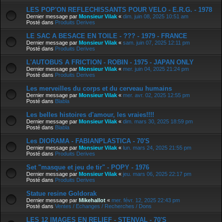
LES POP'ON REFLECHISSANTS POUR VELO - E.R.G. - 1978
Dernier message par
Monsieur Vilak
«
dim. juin 08, 2025 10:51 am
Posté dans
Produits Derives
LE SAC A BESACE EN TOILE - ??? - 1979 - FRANCE
Dernier message par
Monsieur Vilak
«
sam. juin 07, 2025 12:11 pm
Posté dans
Produits Derives
L'AUTOBUS A FRICTION - ROBIN - 1975 - JAPAN ONLY
Dernier message par
Monsieur Vilak
«
mer. juin 04, 2025 21:24 pm
Posté dans
Produits Derives
Les merveilles du corps et du cerveau humains
Dernier message par
Monsieur Vilak
«
mer. avr. 02, 2025 12:55 pm
Posté dans
Blabla
Les belles histoires d'amour, les vraies!!!!
Dernier message par
Monsieur Vilak
«
dim. mars 30, 2025 18:59 pm
Posté dans
Blabla
Les DIORAMA - FABIANPLASTICA - 70'S
Dernier message par
Monsieur Vilak
«
lun. mars 24, 2025 21:55 pm
Posté dans
Produits Derives
Set "masque et jeu de tir" - POPY - 1976
Dernier message par
Monsieur Vilak
«
jeu. mars 06, 2025 22:17 pm
Posté dans
Produits Derives
Statue resine Goldorak
Dernier message par
Mikehallot
«
mer. févr. 12, 2025 22:43 pm
Posté dans
Ventes / Echanges / Recherches / Dons
LES 12 IMAGES EN RELIEF - STENVAL - 70'S