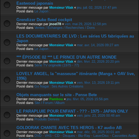
Eastwood japonais
Dernier message par
Monsieur Vilak
«
jeu. juil. 02, 2026 17:47 pm
Posté dans
Le Japon :
Grendizer Duke fleed cockpit
Dernier message par
jnoel78
«
ven. mai 29, 2026 12:58 pm
Posté dans
Ventes / Echanges / Recherches / Dons
LES DOCUMENTAIRES DE LVD : Les séries US fabriquées au
Japon
Dernier message par
Monsieur Vilak
«
mar. avr. 14, 2026 09:27 am
Posté dans
Le Japon :
*** ÉPISODE 02 *** LE PRINCE D'UN AUTRE MONDE
Dernier message par
Monsieur Vilak
«
dim. févr. 22, 2026 20:20 pm
Posté dans
Série TV originelle (1975 - 77)
LOVELY ANGEL, la "masseuse" itinérante (Manga + OAV live,
1996)
Dernier message par
Monsieur Vilak
«
ven. févr. 13, 2026 19:11 pm
Posté dans
Go Nagai : Ses Autres Créations
Objets manquants sur le site - Pense Bete
Dernier message par
Pambou
«
jeu. févr. 05, 2026 15:56 pm
Posté dans
Site / Forum / Album
LE PARAPLUIE POUR ENFANT - ??? - 1975 - JAPAN ONLY
Dernier message par
Monsieur Vilak
«
ven. janv. 23, 2026 00:48 am
Posté dans
Produits Derives
GOLDORAK CHANTE AVEC TES HEROS - K7 audio AB
Dernier message par
Monsieur Vilak
«
mar. déc. 09, 2025 00:01 am
Posté dans
DVD - VHS - CD - Disques - Blu-Ray - LaserDisc - Cassettes Audio