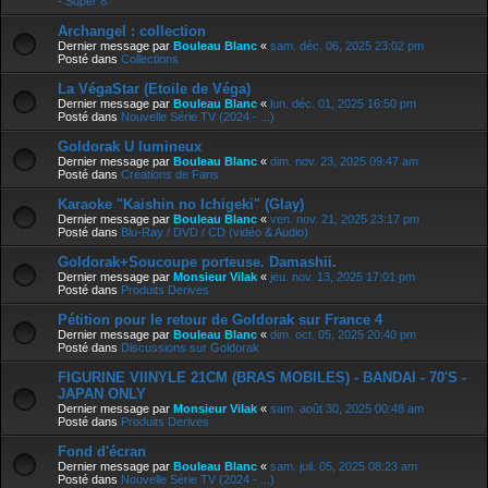
- Super 8
Archangel : collection
Dernier message par
Bouleau Blanc
«
sam. déc. 06, 2025 23:02 pm
Posté dans
Collections
La VégaStar (Etoile de Véga)
Dernier message par
Bouleau Blanc
«
lun. déc. 01, 2025 16:50 pm
Posté dans
Nouvelle Série TV (2024 - ...)
Goldorak U lumineux
Dernier message par
Bouleau Blanc
«
dim. nov. 23, 2025 09:47 am
Posté dans
Creations de Fans
Karaoke "Kaishin no Ichigeki" (Glay)
Dernier message par
Bouleau Blanc
«
ven. nov. 21, 2025 23:17 pm
Posté dans
Blu-Ray / DVD / CD (vidéo & Audio)
Goldorak+Soucoupe porteuse. Damashii.
Dernier message par
Monsieur Vilak
«
jeu. nov. 13, 2025 17:01 pm
Posté dans
Produits Derives
Pétition pour le retour de Goldorak sur France 4
Dernier message par
Bouleau Blanc
«
dim. oct. 05, 2025 20:40 pm
Posté dans
Discussions sur Goldorak
FIGURINE VIINYLE 21CM (BRAS MOBILES) - BANDAI - 70'S -
JAPAN ONLY
Dernier message par
Monsieur Vilak
«
sam. août 30, 2025 00:48 am
Posté dans
Produits Derives
Fond d'écran
Dernier message par
Bouleau Blanc
«
sam. juil. 05, 2025 08:23 am
Posté dans
Nouvelle Série TV (2024 - ...)