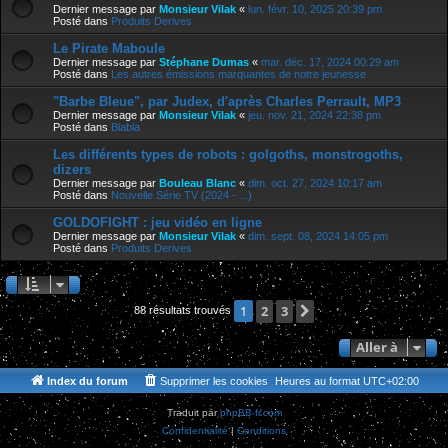
Dernier message par
Monsieur Vilak
«
lun. févr. 10, 2025 20:39 pm
Posté dans
Produits Derives
Le Pirate Maboule
Dernier message par
Stéphane Dumas
«
mar. déc. 17, 2024 00:29 am
Posté dans
Les autres émissions marquantes de notre jeunesse
"Barbe Bleue", par Judex, d'après Charles Perrault, MP3
Dernier message par
Monsieur Vilak
«
jeu. nov. 21, 2024 22:38 pm
Posté dans
Blabla
Les différents types de robots : golgoths, monstrogoths,
dizers
Dernier message par
Bouleau Blanc
«
dim. oct. 27, 2024 10:17 am
Posté dans
Nouvelle Série TV (2024 - ...)
GOLDOFIGHT : jeu vidéo en ligne
Dernier message par
Monsieur Vilak
«
dim. sept. 08, 2024 14:05 pm
Posté dans
Produits Derives
2
3
Suivante
1
88 résultats trouvés
Aller à
Index du forum
Supprimer les cookies
Heures au format
UTC+02:00
Traduit par
phpBB-fr.com
Confidentialité
|
Conditions