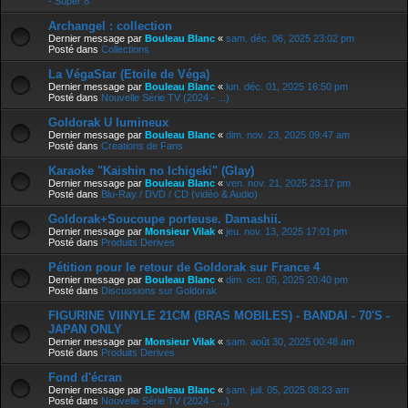
- Super 8
Archangel : collection
Dernier message par
Bouleau Blanc
«
sam. déc. 06, 2025 23:02 pm
Posté dans
Collections
La VégaStar (Etoile de Véga)
Dernier message par
Bouleau Blanc
«
lun. déc. 01, 2025 16:50 pm
Posté dans
Nouvelle Série TV (2024 - ...)
Goldorak U lumineux
Dernier message par
Bouleau Blanc
«
dim. nov. 23, 2025 09:47 am
Posté dans
Creations de Fans
Karaoke "Kaishin no Ichigeki" (Glay)
Dernier message par
Bouleau Blanc
«
ven. nov. 21, 2025 23:17 pm
Posté dans
Blu-Ray / DVD / CD (vidéo & Audio)
Goldorak+Soucoupe porteuse. Damashii.
Dernier message par
Monsieur Vilak
«
jeu. nov. 13, 2025 17:01 pm
Posté dans
Produits Derives
Pétition pour le retour de Goldorak sur France 4
Dernier message par
Bouleau Blanc
«
dim. oct. 05, 2025 20:40 pm
Posté dans
Discussions sur Goldorak
FIGURINE VIINYLE 21CM (BRAS MOBILES) - BANDAI - 70'S -
JAPAN ONLY
Dernier message par
Monsieur Vilak
«
sam. août 30, 2025 00:48 am
Posté dans
Produits Derives
Fond d'écran
Dernier message par
Bouleau Blanc
«
sam. juil. 05, 2025 08:23 am
Posté dans
Nouvelle Série TV (2024 - ...)