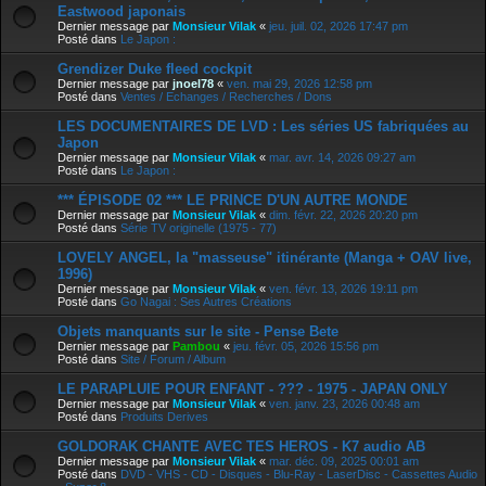
Eastwood japonais
Dernier message par
Monsieur Vilak
«
jeu. juil. 02, 2026 17:47 pm
Posté dans
Le Japon :
Grendizer Duke fleed cockpit
Dernier message par
jnoel78
«
ven. mai 29, 2026 12:58 pm
Posté dans
Ventes / Echanges / Recherches / Dons
LES DOCUMENTAIRES DE LVD : Les séries US fabriquées au
Japon
Dernier message par
Monsieur Vilak
«
mar. avr. 14, 2026 09:27 am
Posté dans
Le Japon :
*** ÉPISODE 02 *** LE PRINCE D'UN AUTRE MONDE
Dernier message par
Monsieur Vilak
«
dim. févr. 22, 2026 20:20 pm
Posté dans
Série TV originelle (1975 - 77)
LOVELY ANGEL, la "masseuse" itinérante (Manga + OAV live,
1996)
Dernier message par
Monsieur Vilak
«
ven. févr. 13, 2026 19:11 pm
Posté dans
Go Nagai : Ses Autres Créations
Objets manquants sur le site - Pense Bete
Dernier message par
Pambou
«
jeu. févr. 05, 2026 15:56 pm
Posté dans
Site / Forum / Album
LE PARAPLUIE POUR ENFANT - ??? - 1975 - JAPAN ONLY
Dernier message par
Monsieur Vilak
«
ven. janv. 23, 2026 00:48 am
Posté dans
Produits Derives
GOLDORAK CHANTE AVEC TES HEROS - K7 audio AB
Dernier message par
Monsieur Vilak
«
mar. déc. 09, 2025 00:01 am
Posté dans
DVD - VHS - CD - Disques - Blu-Ray - LaserDisc - Cassettes Audio