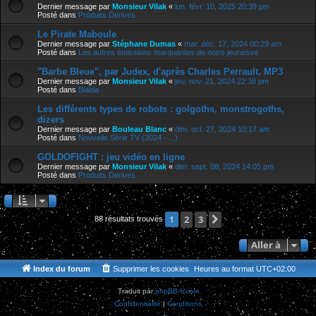
Dernier message par
Monsieur Vilak
«
lun. févr. 10, 2025 20:39 pm
Posté dans
Produits Derives
Le Pirate Maboule
Dernier message par
Stéphane Dumas
«
mar. déc. 17, 2024 00:29 am
Posté dans
Les autres émissions marquantes de notre jeunesse
"Barbe Bleue", par Judex, d'après Charles Perrault, MP3
Dernier message par
Monsieur Vilak
«
jeu. nov. 21, 2024 22:38 pm
Posté dans
Blabla
Les différents types de robots : golgoths, monstrogoths,
dizers
Dernier message par
Bouleau Blanc
«
dim. oct. 27, 2024 10:17 am
Posté dans
Nouvelle Série TV (2024 - ...)
GOLDOFIGHT : jeu vidéo en ligne
Dernier message par
Monsieur Vilak
«
dim. sept. 08, 2024 14:05 pm
Posté dans
Produits Derives
2
3
Suivante
1
88 résultats trouvés
Aller à
Index du forum
Supprimer les cookies
Heures au format
UTC+02:00
Traduit par
phpBB-fr.com
Confidentialité
|
Conditions