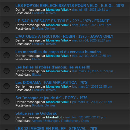
LES POP'ON REFLECHISSANTS POUR VELO - E.R.G. - 1978
Dernier message par
Monsieur Vilak
«
dim. juin 08, 2025 10:51 am
Posté dans
Produits Derives
LE SAC A BESACE EN TOILE - ??? - 1979 - FRANCE
Dernier message par
Monsieur Vilak
«
sam. juin 07, 2025 12:11 pm
Posté dans
Produits Derives
L'AUTOBUS A FRICTION - ROBIN - 1975 - JAPAN ONLY
Dernier message par
Monsieur Vilak
«
mer. juin 04, 2025 21:24 pm
Posté dans
Produits Derives
Les merveilles du corps et du cerveau humains
Dernier message par
Monsieur Vilak
«
mer. avr. 02, 2025 12:55 pm
Posté dans
Blabla
Les belles histoires d'amour, les vraies!!!!
Dernier message par
Monsieur Vilak
«
dim. mars 30, 2025 18:59 pm
Posté dans
Blabla
Les DIORAMA - FABIANPLASTICA - 70'S
Dernier message par
Monsieur Vilak
«
lun. mars 24, 2025 21:55 pm
Posté dans
Produits Derives
Set "masque et jeu de tir" - POPY - 1976
Dernier message par
Monsieur Vilak
«
jeu. mars 06, 2025 22:17 pm
Posté dans
Produits Derives
Statue resine Goldorak
Dernier message par
Mikehallot
«
mer. févr. 12, 2025 22:43 pm
Posté dans
Ventes / Echanges / Recherches / Dons
LES 12 IMAGES EN RELIEF - STENVAL - 70'S