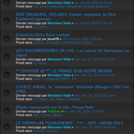
Dernier message par
Monsieur Vilak
«
jeu. juil. 09, 2026 21:17 pm
Posté dans
Les autres émissions marquantes de notre jeunesse
KEN TAKAKURA, 1931-2014, l'acteur superstar, le Clint
Eastwood japonais
Dernier message par
Monsieur Vilak
«
jeu. juil. 02, 2026 17:47 pm
Posté dans
Le Japon :
Grendizer Duke fleed cockpit
Dernier message par
jnoel78
«
ven. mai 29, 2026 12:58 pm
Posté dans
Ventes / Echanges / Recherches / Dons
LES DOCUMENTAIRES DE LVD : Les séries US fabriquées au
Japon
Dernier message par
Monsieur Vilak
«
mar. avr. 14, 2026 09:27 am
Posté dans
Le Japon :
*** ÉPISODE 02 *** LE PRINCE D'UN AUTRE MONDE
Dernier message par
Monsieur Vilak
«
dim. févr. 22, 2026 20:20 pm
Posté dans
Série TV originelle (1975 - 77)
LOVELY ANGEL, la "masseuse" itinérante (Manga + OAV live,
1996)
Dernier message par
Monsieur Vilak
«
ven. févr. 13, 2026 19:11 pm
Posté dans
Go Nagai : Ses Autres Créations
Objets manquants sur le site - Pense Bete
Dernier message par
Pambou
«
jeu. févr. 05, 2026 15:56 pm
Posté dans
Site / Forum / Album
LE PARAPLUIE POUR ENFANT - ??? - 1975 - JAPAN ONLY
Dernier message par
Monsieur Vilak
«
ven. janv. 23, 2026 00:48 am
Posté dans
Produits Derives