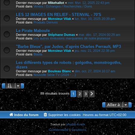
Dernier message par
Mikehallot
«
mer. févr. 12, 2025 22:43 pm
Posté dans
Ventes / Echanges / Recherches / Dons
LES 12 IMAGES EN RELIEF - STENVAL - 70'S
Dernier message par
Monsieur Vilak
«
lun. févr. 10, 2025 20:39 pm
Posté dans
Produits Derives
Le Pirate Maboule
Dernier message par
Stéphane Dumas
«
mar. déc. 17, 2024 00:29 am
Posté dans
Les autres émissions marquantes de notre jeunesse
"Barbe Bleue", par Judex, d'après Charles Perrault, MP3
Dernier message par
Monsieur Vilak
«
jeu. nov. 21, 2024 22:38 pm
Posté dans
Blabla
Les différents types de robots : golgoths, monstrogoths,
dizers
Dernier message par
Bouleau Blanc
«
dim. oct. 27, 2024 10:17 am
Posté dans
Nouvelle Série TV (2024 - ...)
2
3
Suivante
1
89 résultats trouvés
Aller à
Index du forum
Supprimer les cookies
Heures au format
UTC+02:00
Traduit par
phpBB-fr.com
Confidentialité
|
Conditions