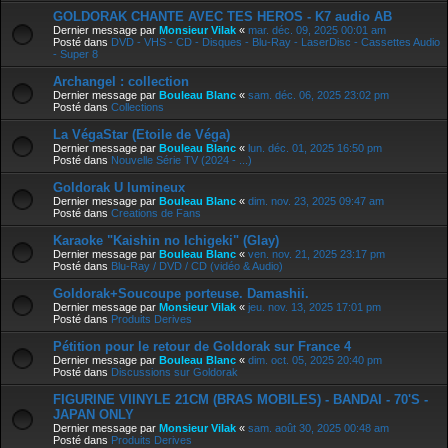
GOLDORAK CHANTE AVEC TES HEROS - K7 audio AB
Dernier message par
Monsieur Vilak
«
mar. déc. 09, 2025 00:01 am
Posté dans
DVD - VHS - CD - Disques - Blu-Ray - LaserDisc - Cassettes Audio
- Super 8
Archangel : collection
Dernier message par
Bouleau Blanc
«
sam. déc. 06, 2025 23:02 pm
Posté dans
Collections
La VégaStar (Etoile de Véga)
Dernier message par
Bouleau Blanc
«
lun. déc. 01, 2025 16:50 pm
Posté dans
Nouvelle Série TV (2024 - ...)
Goldorak U lumineux
Dernier message par
Bouleau Blanc
«
dim. nov. 23, 2025 09:47 am
Posté dans
Creations de Fans
Karaoke "Kaishin no Ichigeki" (Glay)
Dernier message par
Bouleau Blanc
«
ven. nov. 21, 2025 23:17 pm
Posté dans
Blu-Ray / DVD / CD (vidéo & Audio)
Goldorak+Soucoupe porteuse. Damashii.
Dernier message par
Monsieur Vilak
«
jeu. nov. 13, 2025 17:01 pm
Posté dans
Produits Derives
Pétition pour le retour de Goldorak sur France 4
Dernier message par
Bouleau Blanc
«
dim. oct. 05, 2025 20:40 pm
Posté dans
Discussions sur Goldorak
FIGURINE VIINYLE 21CM (BRAS MOBILES) - BANDAI - 70'S -
JAPAN ONLY
Dernier message par
Monsieur Vilak
«
sam. août 30, 2025 00:48 am
Posté dans
Produits Derives