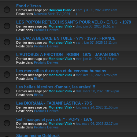
Fond d'écran
Dernier message par
Bouleau Blanc
«
sam. juil. 05, 2025 08:23 am
Posté dans
Nouvelle Série TV (2024 - ...)
LES POP'ON REFLECHISSANTS POUR VELO - E.R.G. - 1978
Dernier message par
Monsieur Vilak
«
dim. juin 08, 2025 10:51 am
Posté dans
Produits Derives
LE SAC A BESACE EN TOILE - ??? - 1979 - FRANCE
Dernier message par
Monsieur Vilak
«
sam. juin 07, 2025 12:11 pm
Posté dans
Produits Derives
L'AUTOBUS A FRICTION - ROBIN - 1975 - JAPAN ONLY
Dernier message par
Monsieur Vilak
«
mer. juin 04, 2025 21:24 pm
Posté dans
Produits Derives
Les merveilles du corps et du cerveau humains
Dernier message par
Monsieur Vilak
«
mer. avr. 02, 2025 12:55 pm
Posté dans
Blabla
Les belles histoires d'amour, les vraies!!!!
Dernier message par
Monsieur Vilak
«
dim. mars 30, 2025 18:59 pm
Posté dans
Blabla
Les DIORAMA - FABIANPLASTICA - 70'S
Dernier message par
Monsieur Vilak
«
lun. mars 24, 2025 21:55 pm
Posté dans
Produits Derives
Set "masque et jeu de tir" - POPY - 1976
Dernier message par
Monsieur Vilak
«
jeu. mars 06, 2025 22:17 pm
Posté dans
Produits Derives
Statue resine Goldorak