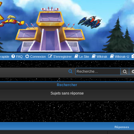
rapide
FAQ
Connexion
S’enregistrer
Le Site
Wikirak
Wikirak-U
Rec
R
e
Rechercher
c
h
Sujets sans réponse
e
r
c
ncée
h
Réponses
e