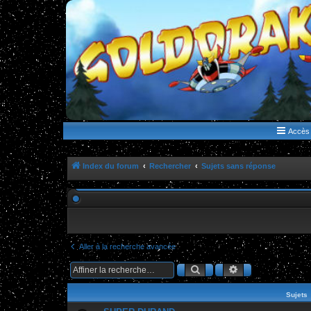
WWW.GOLDORAKGO.COM
le site de la Lune Rouge
Accès 
Index du forum
Rechercher
Sujets sans réponse
Aller à la recherche avancée
Rechercher
Recherche ava
Sujets