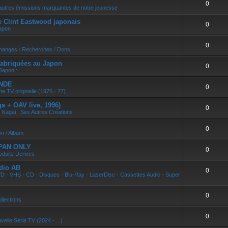
0
r
autres émissions marquantes de notre jeunesse
e Clint Eastwood japonais
0
apon :
0
changes / Recherches / Dons
abriquées au Japon
0
Japon :
ONDE
0
ie TV originelle (1975 - 77)
 + OAV live, 1996)
0
 Nagai : Ses Autres Créations
0
um / Album
APAN ONLY
0
oduits Derives
dio AB
0
D - VHS - CD - Disques - Blu-Ray - LaserDisc - Cassettes Audio - Super
0
llections
0
velle Série TV (2024 - ...)