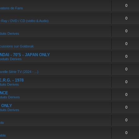
0
ations de Fans
0
u-Ray / DVD / CD (vidéo & Audio)
0
duits Derives
0
cussions sur Goldorak
DAI - 70'S - JAPAN ONLY
0
oduits Derives
0
velle Série TV (2024 - ...)
R.G. - 1978
0
duits Derives
ANCE
0
duits Derives
N ONLY
0
duits Derives
0
bla
0
abla