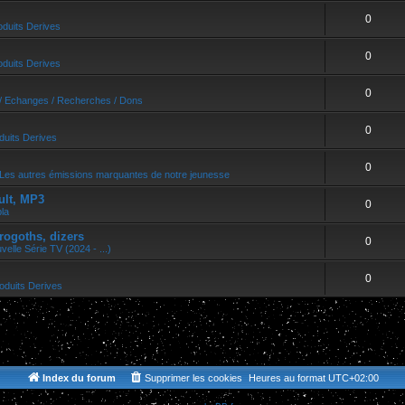
0
oduits Derives
0
oduits Derives
0
/ Echanges / Recherches / Dons
0
duits Derives
0
Les autres émissions marquantes de notre jeunesse
ult, MP3
0
bla
rogoths, dizers
0
velle Série TV (2024 - ...)
0
oduits Derives
Index du forum
Supprimer les cookies
Heures au format
UTC+02:00