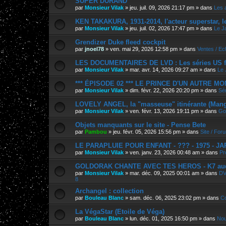
SUPER DURAND
par
Monsieur Vilak
»
jeu. juil. 09, 2026 21:17 pm
» dans
Les 
KEN TAKAKURA, 1931-2014, l'acteur superstar, l
par
Monsieur Vilak
»
jeu. juil. 02, 2026 17:47 pm
» dans
Le J
Grendizer Duke fleed cockpit
par
jnoel78
»
ven. mai 29, 2026 12:58 pm
» dans
Ventes / E
LES DOCUMENTAIRES DE LVD : Les séries US f
par
Monsieur Vilak
»
mar. avr. 14, 2026 09:27 am
» dans
Le 
*** ÉPISODE 02 *** LE PRINCE D'UN AUTRE M
par
Monsieur Vilak
»
dim. févr. 22, 2026 20:20 pm
» dans
Sér
LOVELY ANGEL, la "masseuse" itinérante (Manga
par
Monsieur Vilak
»
ven. févr. 13, 2026 19:11 pm
» dans
Go
Objets manquants sur le site - Pense Bete
par
Pambou
»
jeu. févr. 05, 2026 15:56 pm
» dans
Site / For
LE PARAPLUIE POUR ENFANT - ??? - 1975 - J
par
Monsieur Vilak
»
ven. janv. 23, 2026 00:48 am
» dans
Pr
GOLDORAK CHANTE AVEC TES HEROS - K7 au
par
Monsieur Vilak
»
mar. déc. 09, 2025 00:01 am
» dans
DV
8
Archangel : collection
par
Bouleau Blanc
»
sam. déc. 06, 2025 23:02 pm
» dans
Co
La VégaStar (Etoile de Véga)
par
Bouleau Blanc
»
lun. déc. 01, 2025 16:50 pm
» dans
Nou