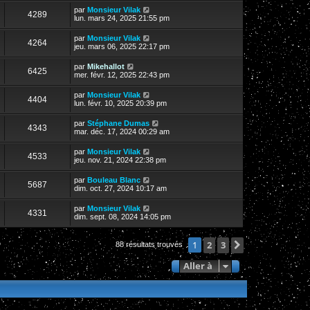
par
Monsieur Vilak
4289
lun. mars 24, 2025 21:55 pm
par
Monsieur Vilak
4264
jeu. mars 06, 2025 22:17 pm
par
Mikehallot
6425
mer. févr. 12, 2025 22:43 pm
par
Monsieur Vilak
4404
lun. févr. 10, 2025 20:39 pm
par
Stéphane Dumas
4343
mar. déc. 17, 2024 00:29 am
par
Monsieur Vilak
4533
jeu. nov. 21, 2024 22:38 pm
par
Bouleau Blanc
5687
dim. oct. 27, 2024 10:17 am
par
Monsieur Vilak
4331
dim. sept. 08, 2024 14:05 pm
2
3
Suivante
1
88 résultats trouvés
Aller à