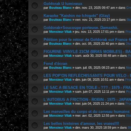
Goldorak U lumineux
par
Bouleau Blanc
»
dim. nov. 23, 2025 09:47 am
» dans
Cre
Karaoke "Kaishin no Ichigeki" (Glay)
par
Bouleau Blanc
»
ven. nov. 21, 2025 23:17 pm
» dans
Bl
Goldorak+Soucoupe porteuse. Damashii.
par
Monsieur Vilak
»
jeu. nov. 13, 2025 17:01 pm
» dans
Pro
Pétition pour le retour de Goldorak sur France 4
par
Bouleau Blanc
»
dim. oct. 05, 2025 20:40 pm
» dans
Dis
FIGURINE VIINYLE 21CM (BRAS MOBILES) - BAN
par
Monsieur Vilak
»
sam. août 30, 2025 00:48 am
» dans
Pr
Fond d'écran
par
Bouleau Blanc
»
sam. juil. 05, 2025 08:23 am
» dans
Nou
LES POP'ON REFLECHISSANTS POUR VELO - E.
par
Monsieur Vilak
»
dim. juin 08, 2025 10:51 am
» dans
Pro
LE SAC A BESACE EN TOILE - ??? - 1979 - FR
par
Monsieur Vilak
»
sam. juin 07, 2025 12:11 pm
» dans
Pro
L'AUTOBUS A FRICTION - ROBIN - 1975 - JAPA
par
Monsieur Vilak
»
mer. juin 04, 2025 21:24 pm
» dans
Pro
Les merveilles du corps et du cerveau humains
par
Monsieur Vilak
»
mer. avr. 02, 2025 12:55 pm
» dans
Bla
Les belles histoires d'amour, les vraies!!!!
par
Monsieur Vilak
»
dim. mars 30, 2025 18:59 pm
» dans
Bl