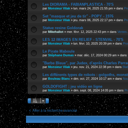
Les DIORAMA - FABIANPLASTICA - 70'S
par
Monsieur Vilak
»
lun. mars 24, 2025 21:55 pm
» dans
Pr
Set "masque et jeu de tir" - POPY - 1976
par
Monsieur Vilak
»
jeu. mars 06, 2025 22:17 pm
» dans
Pr
Statue resine Goldorak
par
Mikehallot
»
mer. févr. 12, 2025 22:43 pm
» dans
Ventes 
LES 12 IMAGES EN RELIEF - STENVAL - 70'S
par
Monsieur Vilak
»
lun. févr. 10, 2025 20:39 pm
» dans
Pro
Le Pirate Maboule
par
Stéphane Dumas
»
mar. déc. 17, 2024 00:29 am
» dans
"Barbe Bleue", par Judex, d'après Charles Perra
par
Monsieur Vilak
»
jeu. nov. 21, 2024 22:38 pm
» dans
Bla
Les différents types de robots : golgoths, monst
par
Bouleau Blanc
»
dim. oct. 27, 2024 10:17 am
» dans
Nou
GOLDOFIGHT : jeu vidéo en ligne
par
Monsieur Vilak
»
dim. sept. 08, 2024 14:05 pm
» dans
Pr
Aller à la recherche avancée