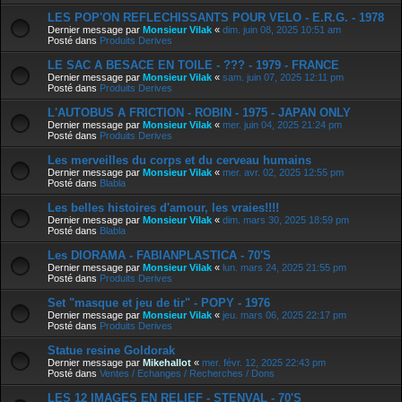
LES POP'ON REFLECHISSANTS POUR VELO - E.R.G. - 1978
Dernier message par
Monsieur Vilak
«
dim. juin 08, 2025 10:51 am
Posté dans
Produits Derives
LE SAC A BESACE EN TOILE - ??? - 1979 - FRANCE
Dernier message par
Monsieur Vilak
«
sam. juin 07, 2025 12:11 pm
Posté dans
Produits Derives
L'AUTOBUS A FRICTION - ROBIN - 1975 - JAPAN ONLY
Dernier message par
Monsieur Vilak
«
mer. juin 04, 2025 21:24 pm
Posté dans
Produits Derives
Les merveilles du corps et du cerveau humains
Dernier message par
Monsieur Vilak
«
mer. avr. 02, 2025 12:55 pm
Posté dans
Blabla
Les belles histoires d'amour, les vraies!!!!
Dernier message par
Monsieur Vilak
«
dim. mars 30, 2025 18:59 pm
Posté dans
Blabla
Les DIORAMA - FABIANPLASTICA - 70'S
Dernier message par
Monsieur Vilak
«
lun. mars 24, 2025 21:55 pm
Posté dans
Produits Derives
Set "masque et jeu de tir" - POPY - 1976
Dernier message par
Monsieur Vilak
«
jeu. mars 06, 2025 22:17 pm
Posté dans
Produits Derives
Statue resine Goldorak
Dernier message par
Mikehallot
«
mer. févr. 12, 2025 22:43 pm
Posté dans
Ventes / Echanges / Recherches / Dons
LES 12 IMAGES EN RELIEF - STENVAL - 70'S