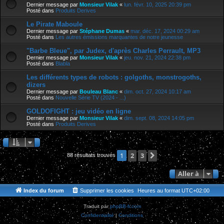
Dernier message par
Monsieur Vilak
«
lun. févr. 10, 2025 20:39 pm
Posté dans
Produits Derives
Le Pirate Maboule
Dernier message par
Stéphane Dumas
«
mar. déc. 17, 2024 00:29 am
Posté dans
Les autres émissions marquantes de notre jeunesse
"Barbe Bleue", par Judex, d'après Charles Perrault, MP3
Dernier message par
Monsieur Vilak
«
jeu. nov. 21, 2024 22:38 pm
Posté dans
Blabla
Les différents types de robots : golgoths, monstrogoths,
dizers
Dernier message par
Bouleau Blanc
«
dim. oct. 27, 2024 10:17 am
Posté dans
Nouvelle Série TV (2024 - ...)
GOLDOFIGHT : jeu vidéo en ligne
Dernier message par
Monsieur Vilak
«
dim. sept. 08, 2024 14:05 pm
Posté dans
Produits Derives
2
3
Suivante
1
88 résultats trouvés
Aller à
Index du forum
Supprimer les cookies
Heures au format
UTC+02:00
Traduit par
phpBB-fr.com
Confidentialité
|
Conditions