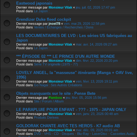
Eastwood japonais
Dernier message par
Monsieur Vilak
«
jeu. juil. 02, 2026 17:47 pm
Posté dans
Le Japon :
Grendizer Duke fleed cockpit
Dernier message par
jnoel78
«
ven. mai 29, 2026 12:58 pm
Posté dans
Ventes / Echanges / Recherches / Dons
LES DOCUMENTAIRES DE LVD : Les séries US fabriquées au
Japon
Dernier message par
Monsieur Vilak
«
mar. avr. 14, 2026 09:27 am
Posté dans
Le Japon :
*** ÉPISODE 02 *** LE PRINCE D'UN AUTRE MONDE
Dernier message par
Monsieur Vilak
«
dim. févr. 22, 2026 20:20 pm
Posté dans
Série TV originelle (1975 - 77)
LOVELY ANGEL, la "masseuse" itinérante (Manga + OAV live,
1996)
Dernier message par
Monsieur Vilak
«
ven. févr. 13, 2026 19:11 pm
Posté dans
Go Nagai : Ses Autres Créations
Objets manquants sur le site - Pense Bete
Dernier message par
Pambou
«
jeu. févr. 05, 2026 15:56 pm
Posté dans
Site / Forum / Album
LE PARAPLUIE POUR ENFANT - ??? - 1975 - JAPAN ONLY
Dernier message par
Monsieur Vilak
«
ven. janv. 23, 2026 00:48 am
Posté dans
Produits Derives
GOLDORAK CHANTE AVEC TES HEROS - K7 audio AB
Dernier message par
Monsieur Vilak
«
mar. déc. 09, 2025 00:01 am
Posté dans
DVD - VHS - CD - Disques - Blu-Ray - LaserDisc - Cassettes Audio