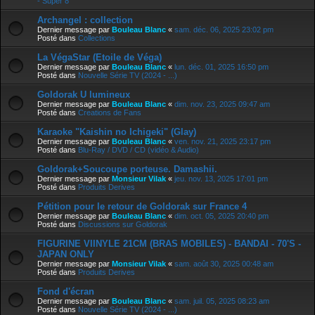
- Super 8
Archangel : collection
Dernier message par
Bouleau Blanc
«
sam. déc. 06, 2025 23:02 pm
Posté dans
Collections
La VégaStar (Etoile de Véga)
Dernier message par
Bouleau Blanc
«
lun. déc. 01, 2025 16:50 pm
Posté dans
Nouvelle Série TV (2024 - ...)
Goldorak U lumineux
Dernier message par
Bouleau Blanc
«
dim. nov. 23, 2025 09:47 am
Posté dans
Creations de Fans
Karaoke "Kaishin no Ichigeki" (Glay)
Dernier message par
Bouleau Blanc
«
ven. nov. 21, 2025 23:17 pm
Posté dans
Blu-Ray / DVD / CD (vidéo & Audio)
Goldorak+Soucoupe porteuse. Damashii.
Dernier message par
Monsieur Vilak
«
jeu. nov. 13, 2025 17:01 pm
Posté dans
Produits Derives
Pétition pour le retour de Goldorak sur France 4
Dernier message par
Bouleau Blanc
«
dim. oct. 05, 2025 20:40 pm
Posté dans
Discussions sur Goldorak
FIGURINE VIINYLE 21CM (BRAS MOBILES) - BANDAI - 70'S -
JAPAN ONLY
Dernier message par
Monsieur Vilak
«
sam. août 30, 2025 00:48 am
Posté dans
Produits Derives
Fond d'écran
Dernier message par
Bouleau Blanc
«
sam. juil. 05, 2025 08:23 am
Posté dans
Nouvelle Série TV (2024 - ...)