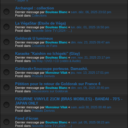
- Super 8
Archangel : collection
Dernier message par
Bouleau Blanc
«
sam. déc. 06, 2025 23:02 pm
Posté dans
Collections
La VégaStar (Etoile de Véga)
Dernier message par
Bouleau Blanc
«
lun. déc. 01, 2025 16:50 pm
Posté dans
Nouvelle Série TV (2024 - ...)
Goldorak U lumineux
Dernier message par
Bouleau Blanc
«
dim. nov. 23, 2025 09:47 am
Posté dans
Creations de Fans
Karaoke "Kaishin no Ichigeki" (Glay)
Dernier message par
Bouleau Blanc
«
ven. nov. 21, 2025 23:17 pm
Posté dans
Blu-Ray / DVD / CD (vidéo & Audio)
Goldorak+Soucoupe porteuse. Damashii.
Dernier message par
Monsieur Vilak
«
jeu. nov. 13, 2025 17:01 pm
Posté dans
Produits Derives
Pétition pour le retour de Goldorak sur France 4
Dernier message par
Bouleau Blanc
«
dim. oct. 05, 2025 20:40 pm
Posté dans
Discussions sur Goldorak
FIGURINE VIINYLE 21CM (BRAS MOBILES) - BANDAI - 70'S -
JAPAN ONLY
Dernier message par
Monsieur Vilak
«
sam. août 30, 2025 00:48 am
Posté dans
Produits Derives
Fond d'écran
Dernier message par
Bouleau Blanc
«
sam. juil. 05, 2025 08:23 am
Posté dans
Nouvelle Série TV (2024 - ...)