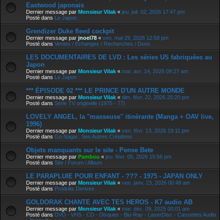
Eastwood japonais
Dernier message par
Monsieur Vilak
«
jeu. juil. 02, 2026 17:47 pm
Posté dans
Le Japon :
Grendizer Duke fleed cockpit
Dernier message par
jnoel78
«
ven. mai 29, 2026 12:58 pm
Posté dans
Ventes / Echanges / Recherches / Dons
LES DOCUMENTAIRES DE LVD : Les séries US fabriquées au
Japon
Dernier message par
Monsieur Vilak
«
mar. avr. 14, 2026 09:27 am
Posté dans
Le Japon :
*** ÉPISODE 02 *** LE PRINCE D'UN AUTRE MONDE
Dernier message par
Monsieur Vilak
«
dim. févr. 22, 2026 20:20 pm
Posté dans
Série TV originelle (1975 - 77)
LOVELY ANGEL, la "masseuse" itinérante (Manga + OAV live,
1996)
Dernier message par
Monsieur Vilak
«
ven. févr. 13, 2026 19:11 pm
Posté dans
Go Nagai : Ses Autres Créations
Objets manquants sur le site - Pense Bete
Dernier message par
Pambou
«
jeu. févr. 05, 2026 15:56 pm
Posté dans
Site / Forum / Album
LE PARAPLUIE POUR ENFANT - ??? - 1975 - JAPAN ONLY
Dernier message par
Monsieur Vilak
«
ven. janv. 23, 2026 00:48 am
Posté dans
Produits Derives
GOLDORAK CHANTE AVEC TES HEROS - K7 audio AB
Dernier message par
Monsieur Vilak
«
mar. déc. 09, 2025 00:01 am
Posté dans
DVD - VHS - CD - Disques - Blu-Ray - LaserDisc - Cassettes Audio