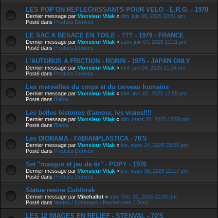
LES POP'ON REFLECHISSANTS POUR VELO - E.R.G. - 1978
Dernier message par
Monsieur Vilak
«
dim. juin 08, 2025 10:51 am
Posté dans
Produits Derives
LE SAC A BESACE EN TOILE - ??? - 1979 - FRANCE
Dernier message par
Monsieur Vilak
«
sam. juin 07, 2025 12:11 pm
Posté dans
Produits Derives
L'AUTOBUS A FRICTION - ROBIN - 1975 - JAPAN ONLY
Dernier message par
Monsieur Vilak
«
mer. juin 04, 2025 21:24 pm
Posté dans
Produits Derives
Les merveilles du corps et du cerveau humains
Dernier message par
Monsieur Vilak
«
mer. avr. 02, 2025 12:55 pm
Posté dans
Blabla
Les belles histoires d'amour, les vraies!!!!
Dernier message par
Monsieur Vilak
«
dim. mars 30, 2025 18:59 pm
Posté dans
Blabla
Les DIORAMA - FABIANPLASTICA - 70'S
Dernier message par
Monsieur Vilak
«
lun. mars 24, 2025 21:55 pm
Posté dans
Produits Derives
Set "masque et jeu de tir" - POPY - 1976
Dernier message par
Monsieur Vilak
«
jeu. mars 06, 2025 22:17 pm
Posté dans
Produits Derives
Statue resine Goldorak
Dernier message par
Mikehallot
«
mer. févr. 12, 2025 22:43 pm
Posté dans
Ventes / Echanges / Recherches / Dons
LES 12 IMAGES EN RELIEF - STENVAL - 70'S