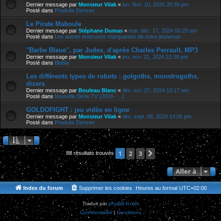
Dernier message par
Monsieur Vilak
«
lun. févr. 10, 2025 20:39 pm
Posté dans
Produits Derives
Le Pirate Maboule
Dernier message par
Stéphane Dumas
«
mar. déc. 17, 2024 00:29 am
Posté dans
Les autres émissions marquantes de notre jeunesse
"Barbe Bleue", par Judex, d'après Charles Perrault, MP3
Dernier message par
Monsieur Vilak
«
jeu. nov. 21, 2024 22:38 pm
Posté dans
Blabla
Les différents types de robots : golgoths, monstrogoths,
dizers
Dernier message par
Bouleau Blanc
«
dim. oct. 27, 2024 10:17 am
Posté dans
Nouvelle Série TV (2024 - ...)
GOLDOFIGHT : jeu vidéo en ligne
Dernier message par
Monsieur Vilak
«
dim. sept. 08, 2024 14:05 pm
Posté dans
Produits Derives
2
3
Suivante
1
88 résultats trouvés
Aller à
Index du forum
Supprimer les cookies
Heures au format
UTC+02:00
Traduit par
phpBB-fr.com
Confidentialité
|
Conditions