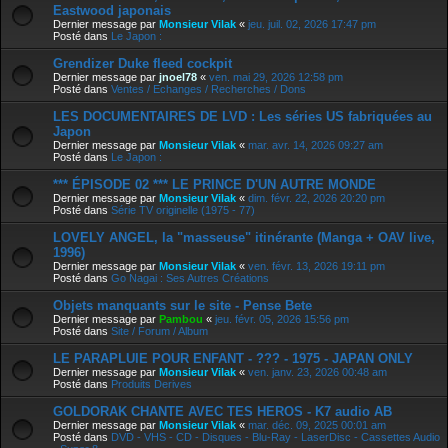
Eastwood japonais
Dernier message par
Monsieur Vilak
«
jeu. juil. 02, 2026 17:47 pm
Posté dans
Le Japon :
Grendizer Duke fleed cockpit
Dernier message par
jnoel78
«
ven. mai 29, 2026 12:58 pm
Posté dans
Ventes / Echanges / Recherches / Dons
LES DOCUMENTAIRES DE LVD : Les séries US fabriquées au
Japon
Dernier message par
Monsieur Vilak
«
mar. avr. 14, 2026 09:27 am
Posté dans
Le Japon :
*** ÉPISODE 02 *** LE PRINCE D'UN AUTRE MONDE
Dernier message par
Monsieur Vilak
«
dim. févr. 22, 2026 20:20 pm
Posté dans
Série TV originelle (1975 - 77)
LOVELY ANGEL, la "masseuse" itinérante (Manga + OAV live,
1996)
Dernier message par
Monsieur Vilak
«
ven. févr. 13, 2026 19:11 pm
Posté dans
Go Nagai : Ses Autres Créations
Objets manquants sur le site - Pense Bete
Dernier message par
Pambou
«
jeu. févr. 05, 2026 15:56 pm
Posté dans
Site / Forum / Album
LE PARAPLUIE POUR ENFANT - ??? - 1975 - JAPAN ONLY
Dernier message par
Monsieur Vilak
«
ven. janv. 23, 2026 00:48 am
Posté dans
Produits Derives
GOLDORAK CHANTE AVEC TES HEROS - K7 audio AB
Dernier message par
Monsieur Vilak
«
mar. déc. 09, 2025 00:01 am
Posté dans
DVD - VHS - CD - Disques - Blu-Ray - LaserDisc - Cassettes Audio