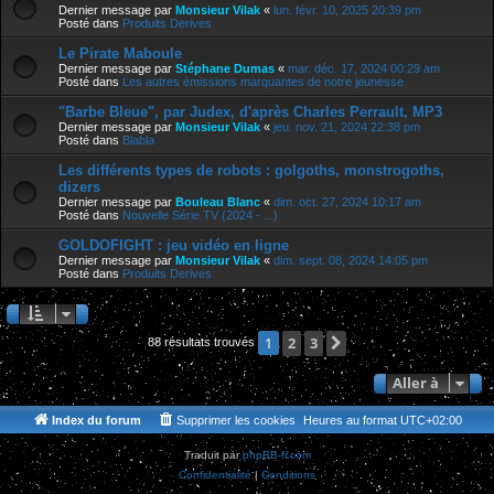
Dernier message par
Monsieur Vilak
«
lun. févr. 10, 2025 20:39 pm
Posté dans
Produits Derives
Le Pirate Maboule
Dernier message par
Stéphane Dumas
«
mar. déc. 17, 2024 00:29 am
Posté dans
Les autres émissions marquantes de notre jeunesse
"Barbe Bleue", par Judex, d'après Charles Perrault, MP3
Dernier message par
Monsieur Vilak
«
jeu. nov. 21, 2024 22:38 pm
Posté dans
Blabla
Les différents types de robots : golgoths, monstrogoths,
dizers
Dernier message par
Bouleau Blanc
«
dim. oct. 27, 2024 10:17 am
Posté dans
Nouvelle Série TV (2024 - ...)
GOLDOFIGHT : jeu vidéo en ligne
Dernier message par
Monsieur Vilak
«
dim. sept. 08, 2024 14:05 pm
Posté dans
Produits Derives
2
3
Suivante
1
88 résultats trouvés
Aller à
Index du forum
Supprimer les cookies
Heures au format
UTC+02:00
Traduit par
phpBB-fr.com
Confidentialité
|
Conditions