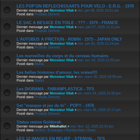
LES POP'ON REFLECHISSANTS POUR VELO - E.R.G. - 1978
Dernier message par
Monsieur Vilak
«
dim. juin 08, 2025 10:51 am
Posté dans
Produits Derives
LE SAC A BESACE EN TOILE - ??? - 1979 - FRANCE
Dernier message par
Monsieur Vilak
«
sam. juin 07, 2025 12:11 pm
Posté dans
Produits Derives
L'AUTOBUS A FRICTION - ROBIN - 1975 - JAPAN ONLY
Dernier message par
Monsieur Vilak
«
mer. juin 04, 2025 21:24 pm
Posté dans
Produits Derives
Les merveilles du corps et du cerveau humains
Dernier message par
Monsieur Vilak
«
mer. avr. 02, 2025 12:55 pm
Posté dans
Blabla
Les belles histoires d'amour, les vraies!!!!
Dernier message par
Monsieur Vilak
«
dim. mars 30, 2025 18:59 pm
Posté dans
Blabla
Les DIORAMA - FABIANPLASTICA - 70'S
Dernier message par
Monsieur Vilak
«
lun. mars 24, 2025 21:55 pm
Posté dans
Produits Derives
Set "masque et jeu de tir" - POPY - 1976
Dernier message par
Monsieur Vilak
«
jeu. mars 06, 2025 22:17 pm
Posté dans
Produits Derives
Statue resine Goldorak
Dernier message par
Mikehallot
«
mer. févr. 12, 2025 22:43 pm
Posté dans
Ventes / Echanges / Recherches / Dons
LES 12 IMAGES EN RELIEF - STENVAL - 70'S