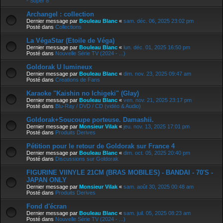
- Super 8
Archangel : collection
Dernier message par
Bouleau Blanc
«
sam. déc. 06, 2025 23:02 pm
Posté dans
Collections
La VégaStar (Etoile de Véga)
Dernier message par
Bouleau Blanc
«
lun. déc. 01, 2025 16:50 pm
Posté dans
Nouvelle Série TV (2024 - ...)
Goldorak U lumineux
Dernier message par
Bouleau Blanc
«
dim. nov. 23, 2025 09:47 am
Posté dans
Creations de Fans
Karaoke "Kaishin no Ichigeki" (Glay)
Dernier message par
Bouleau Blanc
«
ven. nov. 21, 2025 23:17 pm
Posté dans
Blu-Ray / DVD / CD (vidéo & Audio)
Goldorak+Soucoupe porteuse. Damashii.
Dernier message par
Monsieur Vilak
«
jeu. nov. 13, 2025 17:01 pm
Posté dans
Produits Derives
Pétition pour le retour de Goldorak sur France 4
Dernier message par
Bouleau Blanc
«
dim. oct. 05, 2025 20:40 pm
Posté dans
Discussions sur Goldorak
FIGURINE VIINYLE 21CM (BRAS MOBILES) - BANDAI - 70'S -
JAPAN ONLY
Dernier message par
Monsieur Vilak
«
sam. août 30, 2025 00:48 am
Posté dans
Produits Derives
Fond d'écran
Dernier message par
Bouleau Blanc
«
sam. juil. 05, 2025 08:23 am
Posté dans
Nouvelle Série TV (2024 - ...)