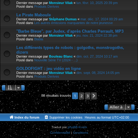
Dernier message par
Monsieur Vilak
«
lun. févr. 10, 2025 20:39 pm
Posté dans
Produits Derives
Le Pirate Maboule
Dernier message par
Stéphane Dumas
«
mar. déc. 17, 2024 00:29 am
Posté dans
Les autres émissions marquantes de notre jeunesse
"Barbe Bleue", par Judex, d'après Charles Perrault, MP3
Dernier message par
Monsieur Vilak
«
jeu. nov. 21, 2024 22:38 pm
Posté dans
Blabla
Les différents types de robots : golgoths, monstrogoths,
dizers
Dernier message par
Bouleau Blanc
«
dim. oct. 27, 2024 10:17 am
Posté dans
Nouvelle Série TV (2024 - ...)
GOLDOFIGHT : jeu vidéo en ligne
Dernier message par
Monsieur Vilak
«
dim. sept. 08, 2024 14:05 pm
Posté dans
Produits Derives
2
3
Suivante
1
88 résultats trouvés
Aller à
Index du forum
Supprimer les cookies
Heures au format
UTC+02:00
Traduit par
phpBB-fr.com
Confidentialité
|
Conditions