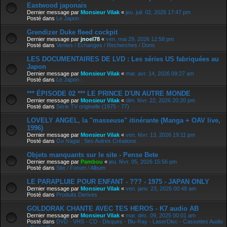
Eastwood japonais
Dernier message par
Monsieur Vilak
«
jeu. juil. 02, 2026 17:47 pm
Posté dans
Le Japon :
Grendizer Duke fleed cockpit
Dernier message par
jnoel78
«
ven. mai 29, 2026 12:58 pm
Posté dans
Ventes / Echanges / Recherches / Dons
LES DOCUMENTAIRES DE LVD : Les séries US fabriquées au
Japon
Dernier message par
Monsieur Vilak
«
mar. avr. 14, 2026 09:27 am
Posté dans
Le Japon :
*** ÉPISODE 02 *** LE PRINCE D'UN AUTRE MONDE
Dernier message par
Monsieur Vilak
«
dim. févr. 22, 2026 20:20 pm
Posté dans
Série TV originelle (1975 - 77)
LOVELY ANGEL, la "masseuse" itinérante (Manga + OAV live,
1996)
Dernier message par
Monsieur Vilak
«
ven. févr. 13, 2026 19:11 pm
Posté dans
Go Nagai : Ses Autres Créations
Objets manquants sur le site - Pense Bete
Dernier message par
Pambou
«
jeu. févr. 05, 2026 15:56 pm
Posté dans
Site / Forum / Album
LE PARAPLUIE POUR ENFANT - ??? - 1975 - JAPAN ONLY
Dernier message par
Monsieur Vilak
«
ven. janv. 23, 2026 00:48 am
Posté dans
Produits Derives
GOLDORAK CHANTE AVEC TES HEROS - K7 audio AB
Dernier message par
Monsieur Vilak
«
mar. déc. 09, 2025 00:01 am
Posté dans
DVD - VHS - CD - Disques - Blu-Ray - LaserDisc - Cassettes Audio