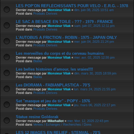
LES POP'ON REFLECHISSANTS POUR VELO - E.R.G. - 1978
Dernier message par
Monsieur Vilak
«
dim. juin 08, 2025 10:51 am
Posté dans
Produits Derives
LE SAC A BESACE EN TOILE - ??? - 1979 - FRANCE
Dernier message par
Monsieur Vilak
«
sam. juin 07, 2025 12:11 pm
Posté dans
Produits Derives
L'AUTOBUS A FRICTION - ROBIN - 1975 - JAPAN ONLY
Dernier message par
Monsieur Vilak
«
mer. juin 04, 2025 21:24 pm
Posté dans
Produits Derives
Les merveilles du corps et du cerveau humains
Dernier message par
Monsieur Vilak
«
mer. avr. 02, 2025 12:55 pm
Posté dans
Blabla
Les belles histoires d'amour, les vraies!!!!
Dernier message par
Monsieur Vilak
«
dim. mars 30, 2025 18:59 pm
Posté dans
Blabla
Les DIORAMA - FABIANPLASTICA - 70'S
Dernier message par
Monsieur Vilak
«
lun. mars 24, 2025 21:55 pm
Posté dans
Produits Derives
Set "masque et jeu de tir" - POPY - 1976
Dernier message par
Monsieur Vilak
«
jeu. mars 06, 2025 22:17 pm
Posté dans
Produits Derives
Statue resine Goldorak
Dernier message par
Mikehallot
«
mer. févr. 12, 2025 22:43 pm
Posté dans
Ventes / Echanges / Recherches / Dons
LES 12 IMAGES EN RELIEF - STENVAL - 70'S