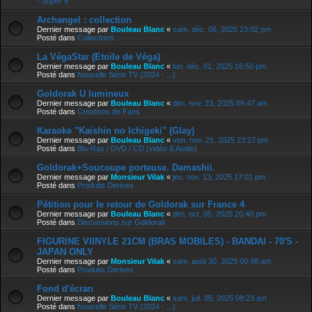
- Super 8
Archangel : collection
Dernier message par
Bouleau Blanc
«
sam. déc. 06, 2025 23:02 pm
Posté dans
Collections
La VégaStar (Etoile de Véga)
Dernier message par
Bouleau Blanc
«
lun. déc. 01, 2025 16:50 pm
Posté dans
Nouvelle Série TV (2024 - ...)
Goldorak U lumineux
Dernier message par
Bouleau Blanc
«
dim. nov. 23, 2025 09:47 am
Posté dans
Creations de Fans
Karaoke "Kaishin no Ichigeki" (Glay)
Dernier message par
Bouleau Blanc
«
ven. nov. 21, 2025 23:17 pm
Posté dans
Blu-Ray / DVD / CD (vidéo & Audio)
Goldorak+Soucoupe porteuse. Damashii.
Dernier message par
Monsieur Vilak
«
jeu. nov. 13, 2025 17:01 pm
Posté dans
Produits Derives
Pétition pour le retour de Goldorak sur France 4
Dernier message par
Bouleau Blanc
«
dim. oct. 05, 2025 20:40 pm
Posté dans
Discussions sur Goldorak
FIGURINE VIINYLE 21CM (BRAS MOBILES) - BANDAI - 70'S -
JAPAN ONLY
Dernier message par
Monsieur Vilak
«
sam. août 30, 2025 00:48 am
Posté dans
Produits Derives
Fond d'écran
Dernier message par
Bouleau Blanc
«
sam. juil. 05, 2025 08:23 am
Posté dans
Nouvelle Série TV (2024 - ...)