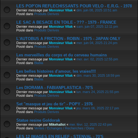
LES POP'ON REFLECHISSANTS POUR VELO - E.R.G. - 1978
Dernier message par
Monsieur Vilak
«
dim. juin 08, 2025 10:51 am
Posté dans
Produits Derives
LE SAC A BESACE EN TOILE - ??? - 1979 - FRANCE
Dernier message par
Monsieur Vilak
«
sam. juin 07, 2025 12:11 pm
Posté dans
Produits Derives
L'AUTOBUS A FRICTION - ROBIN - 1975 - JAPAN ONLY
Dernier message par
Monsieur Vilak
«
mer. juin 04, 2025 21:24 pm
Posté dans
Produits Derives
Les merveilles du corps et du cerveau humains
Dernier message par
Monsieur Vilak
«
mer. avr. 02, 2025 12:55 pm
Posté dans
Blabla
Les belles histoires d'amour, les vraies!!!!
Dernier message par
Monsieur Vilak
«
dim. mars 30, 2025 18:59 pm
Posté dans
Blabla
Les DIORAMA - FABIANPLASTICA - 70'S
Dernier message par
Monsieur Vilak
«
lun. mars 24, 2025 21:55 pm
Posté dans
Produits Derives
Set "masque et jeu de tir" - POPY - 1976
Dernier message par
Monsieur Vilak
«
jeu. mars 06, 2025 22:17 pm
Posté dans
Produits Derives
Statue resine Goldorak
Dernier message par
Mikehallot
«
mer. févr. 12, 2025 22:43 pm
Posté dans
Ventes / Echanges / Recherches / Dons
LES 12 IMAGES EN RELIEF - STENVAL - 70'S