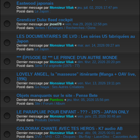
Eastwood japonais
Dernier message par
Monsieur Vilak
«
jeu. juil. 02, 2026 17:47 pm
Posté dans
Le Japon :
Grendizer Duke fleed cockpit
Dernier message par
jnoel78
«
ven. mai 29, 2026 12:58 pm
Posté dans
Ventes / Echanges / Recherches / Dons
LES DOCUMENTAIRES DE LVD : Les séries US fabriquées au
Japon
Dernier message par
Monsieur Vilak
«
mar. avr. 14, 2026 09:27 am
Posté dans
Le Japon :
*** ÉPISODE 02 *** LE PRINCE D'UN AUTRE MONDE
Dernier message par
Monsieur Vilak
«
dim. févr. 22, 2026 20:20 pm
Posté dans
Série TV originelle (1975 - 77)
LOVELY ANGEL, la "masseuse" itinérante (Manga + OAV live,
1996)
Dernier message par
Monsieur Vilak
«
ven. févr. 13, 2026 19:11 pm
Posté dans
Go Nagai : Ses Autres Créations
Objets manquants sur le site - Pense Bete
Dernier message par
Pambou
«
jeu. févr. 05, 2026 15:56 pm
Posté dans
Site / Forum / Album
LE PARAPLUIE POUR ENFANT - ??? - 1975 - JAPAN ONLY
Dernier message par
Monsieur Vilak
«
ven. janv. 23, 2026 00:48 am
Posté dans
Produits Derives
GOLDORAK CHANTE AVEC TES HEROS - K7 audio AB
Dernier message par
Monsieur Vilak
«
mar. déc. 09, 2025 00:01 am
Posté dans
DVD - VHS - CD - Disques - Blu-Ray - LaserDisc - Cassettes Audio