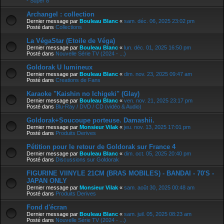
- Super 8
Archangel : collection
Dernier message par
Bouleau Blanc
«
sam. déc. 06, 2025 23:02 pm
Posté dans
Collections
La VégaStar (Etoile de Véga)
Dernier message par
Bouleau Blanc
«
lun. déc. 01, 2025 16:50 pm
Posté dans
Nouvelle Série TV (2024 - ...)
Goldorak U lumineux
Dernier message par
Bouleau Blanc
«
dim. nov. 23, 2025 09:47 am
Posté dans
Creations de Fans
Karaoke "Kaishin no Ichigeki" (Glay)
Dernier message par
Bouleau Blanc
«
ven. nov. 21, 2025 23:17 pm
Posté dans
Blu-Ray / DVD / CD (vidéo & Audio)
Goldorak+Soucoupe porteuse. Damashii.
Dernier message par
Monsieur Vilak
«
jeu. nov. 13, 2025 17:01 pm
Posté dans
Produits Derives
Pétition pour le retour de Goldorak sur France 4
Dernier message par
Bouleau Blanc
«
dim. oct. 05, 2025 20:40 pm
Posté dans
Discussions sur Goldorak
FIGURINE VIINYLE 21CM (BRAS MOBILES) - BANDAI - 70'S -
JAPAN ONLY
Dernier message par
Monsieur Vilak
«
sam. août 30, 2025 00:48 am
Posté dans
Produits Derives
Fond d'écran
Dernier message par
Bouleau Blanc
«
sam. juil. 05, 2025 08:23 am
Posté dans
Nouvelle Série TV (2024 - ...)