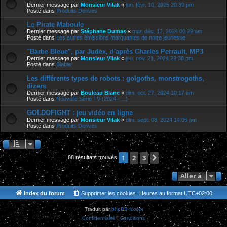
Dernier message par
Monsieur Vilak
«
lun. févr. 10, 2025 20:39 pm
Posté dans
Produits Derives
Le Pirate Maboule
Dernier message par
Stéphane Dumas
«
mar. déc. 17, 2024 00:29 am
Posté dans
Les autres émissions marquantes de notre jeunesse
"Barbe Bleue", par Judex, d'après Charles Perrault, MP3
Dernier message par
Monsieur Vilak
«
jeu. nov. 21, 2024 22:38 pm
Posté dans
Blabla
Les différents types de robots : golgoths, monstrogoths,
dizers
Dernier message par
Bouleau Blanc
«
dim. oct. 27, 2024 10:17 am
Posté dans
Nouvelle Série TV (2024 - ...)
GOLDOFIGHT : jeu vidéo en ligne
Dernier message par
Monsieur Vilak
«
dim. sept. 08, 2024 14:05 pm
Posté dans
Produits Derives
2
3
Suivante
1
88 résultats trouvés
Aller à
Index du forum
Supprimer les cookies
Heures au format
UTC+02:00
Traduit par
phpBB-fr.com
Confidentialité
|
Conditions