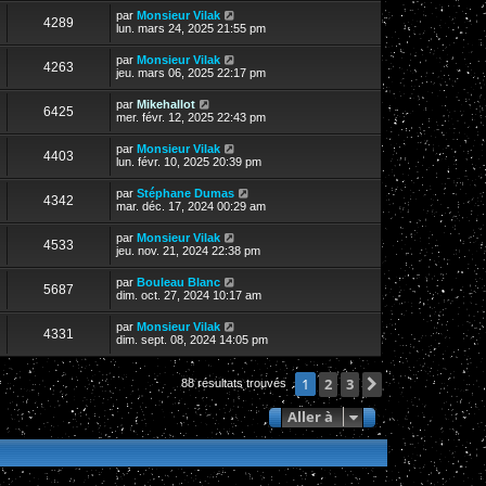
par
Monsieur Vilak
4289
lun. mars 24, 2025 21:55 pm
par
Monsieur Vilak
4263
jeu. mars 06, 2025 22:17 pm
par
Mikehallot
6425
mer. févr. 12, 2025 22:43 pm
par
Monsieur Vilak
4403
lun. févr. 10, 2025 20:39 pm
par
Stéphane Dumas
4342
mar. déc. 17, 2024 00:29 am
par
Monsieur Vilak
4533
jeu. nov. 21, 2024 22:38 pm
par
Bouleau Blanc
5687
dim. oct. 27, 2024 10:17 am
par
Monsieur Vilak
4331
dim. sept. 08, 2024 14:05 pm
2
3
Suivante
1
88 résultats trouvés
Aller à