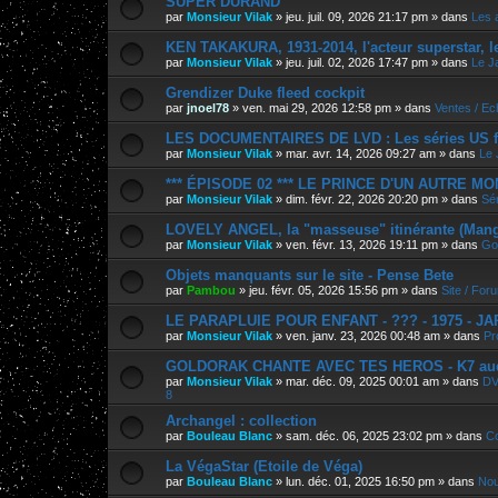
SUPER DURAND
par
Monsieur Vilak
»
jeu. juil. 09, 2026 21:17 pm
» dans
Les 
KEN TAKAKURA, 1931-2014, l'acteur superstar, l
par
Monsieur Vilak
»
jeu. juil. 02, 2026 17:47 pm
» dans
Le J
Grendizer Duke fleed cockpit
par
jnoel78
»
ven. mai 29, 2026 12:58 pm
» dans
Ventes / E
LES DOCUMENTAIRES DE LVD : Les séries US f
par
Monsieur Vilak
»
mar. avr. 14, 2026 09:27 am
» dans
Le 
*** ÉPISODE 02 *** LE PRINCE D'UN AUTRE M
par
Monsieur Vilak
»
dim. févr. 22, 2026 20:20 pm
» dans
Sér
LOVELY ANGEL, la "masseuse" itinérante (Manga
par
Monsieur Vilak
»
ven. févr. 13, 2026 19:11 pm
» dans
Go
Objets manquants sur le site - Pense Bete
par
Pambou
»
jeu. févr. 05, 2026 15:56 pm
» dans
Site / For
LE PARAPLUIE POUR ENFANT - ??? - 1975 - J
par
Monsieur Vilak
»
ven. janv. 23, 2026 00:48 am
» dans
Pr
GOLDORAK CHANTE AVEC TES HEROS - K7 au
par
Monsieur Vilak
»
mar. déc. 09, 2025 00:01 am
» dans
DV
8
Archangel : collection
par
Bouleau Blanc
»
sam. déc. 06, 2025 23:02 pm
» dans
Co
La VégaStar (Etoile de Véga)
par
Bouleau Blanc
»
lun. déc. 01, 2025 16:50 pm
» dans
Nou