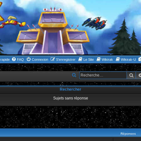
rapide
FAQ
Connexion
S’enregistrer
Le Site
Wikirak
Wikirak-U
Rec
R
e
Rechercher
c
h
Sujets sans réponse
e
r
c
ncée
h
Réponses
e