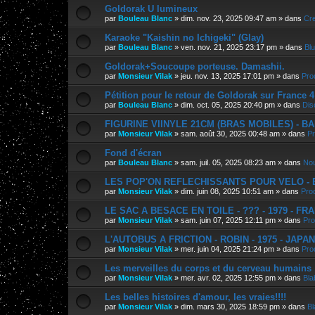
Goldorak U lumineux
par
Bouleau Blanc
»
dim. nov. 23, 2025 09:47 am
» dans
Cre
Karaoke "Kaishin no Ichigeki" (Glay)
par
Bouleau Blanc
»
ven. nov. 21, 2025 23:17 pm
» dans
Bl
Goldorak+Soucoupe porteuse. Damashii.
par
Monsieur Vilak
»
jeu. nov. 13, 2025 17:01 pm
» dans
Pro
Pétition pour le retour de Goldorak sur France 4
par
Bouleau Blanc
»
dim. oct. 05, 2025 20:40 pm
» dans
Dis
FIGURINE VIINYLE 21CM (BRAS MOBILES) - BAN
par
Monsieur Vilak
»
sam. août 30, 2025 00:48 am
» dans
Pr
Fond d'écran
par
Bouleau Blanc
»
sam. juil. 05, 2025 08:23 am
» dans
Nou
LES POP'ON REFLECHISSANTS POUR VELO - E.
par
Monsieur Vilak
»
dim. juin 08, 2025 10:51 am
» dans
Pro
LE SAC A BESACE EN TOILE - ??? - 1979 - FR
par
Monsieur Vilak
»
sam. juin 07, 2025 12:11 pm
» dans
Pro
L'AUTOBUS A FRICTION - ROBIN - 1975 - JAPA
par
Monsieur Vilak
»
mer. juin 04, 2025 21:24 pm
» dans
Pro
Les merveilles du corps et du cerveau humains
par
Monsieur Vilak
»
mer. avr. 02, 2025 12:55 pm
» dans
Bla
Les belles histoires d'amour, les vraies!!!!
par
Monsieur Vilak
»
dim. mars 30, 2025 18:59 pm
» dans
Bl