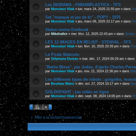
Les DIORAMA - FABIANPLASTICA - 70'S
par
Monsieur Vilak
»
lun. mars 24, 2025 21:55 pm
» dans
Pr
Set "masque et jeu de tir" - POPY - 1976
par
Monsieur Vilak
»
jeu. mars 06, 2025 22:17 pm
» dans
Pr
Statue resine Goldorak
par
Mikehallot
»
mer. févr. 12, 2025 22:43 pm
» dans
Ventes 
LES 12 IMAGES EN RELIEF - STENVAL - 70'S
par
Monsieur Vilak
»
lun. févr. 10, 2025 20:39 pm
» dans
Pro
Le Pirate Maboule
par
Stéphane Dumas
»
mar. déc. 17, 2024 00:29 am
» dans
"Barbe Bleue", par Judex, d'après Charles Perra
par
Monsieur Vilak
»
jeu. nov. 21, 2024 22:38 pm
» dans
Bla
Les différents types de robots : golgoths, monst
par
Bouleau Blanc
»
dim. oct. 27, 2024 10:17 am
» dans
Nou
GOLDOFIGHT : jeu vidéo en ligne
par
Monsieur Vilak
»
dim. sept. 08, 2024 14:05 pm
» dans
Pr
Aller à la recherche avancée