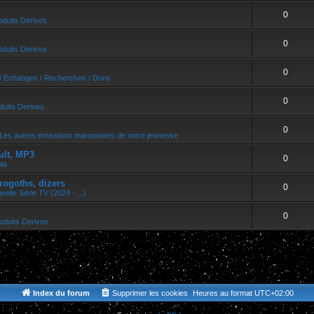
0
oduits Derives
0
oduits Derives
0
/ Echanges / Recherches / Dons
0
duits Derives
0
Les autres émissions marquantes de notre jeunesse
ult, MP3
0
bla
rogoths, dizers
0
velle Série TV (2024 - ...)
0
oduits Derives
Index du forum
Supprimer les cookies
Heures au format
UTC+02:00