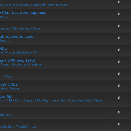
0
r
autres émissions marquantes de notre jeunesse
e Clint Eastwood japonais
0
apon :
0
changes / Recherches / Dons
abriquées au Japon
0
Japon :
ONDE
0
ie TV originelle (1975 - 77)
 + OAV live, 1996)
0
 Nagai : Ses Autres Créations
0
um / Album
APAN ONLY
0
oduits Derives
dio AB
0
D - VHS - CD - Disques - Blu-Ray - LaserDisc - Cassettes Audio - Super
0
llections
0
velle Série TV (2024 - ...)