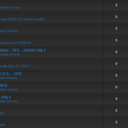
0
ations de Fans
0
u-Ray / DVD / CD (vidéo & Audio)
0
duits Derives
0
cussions sur Goldorak
DAI - 70'S - JAPAN ONLY
0
oduits Derives
0
velle Série TV (2024 - ...)
R.G. - 1978
0
duits Derives
ANCE
0
duits Derives
N ONLY
0
duits Derives
0
bla
0
abla