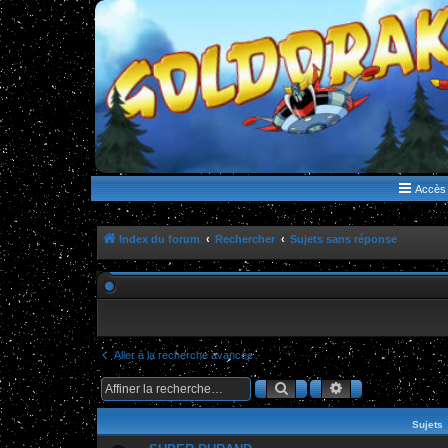
WWW.GOLDORAKGO.COM
le site de la Lune Rouge
Accès 
Index du forum
Rechercher
Sujets sans réponse
Aller à la recherche avancée
Rechercher
Recherche ava
Sujets