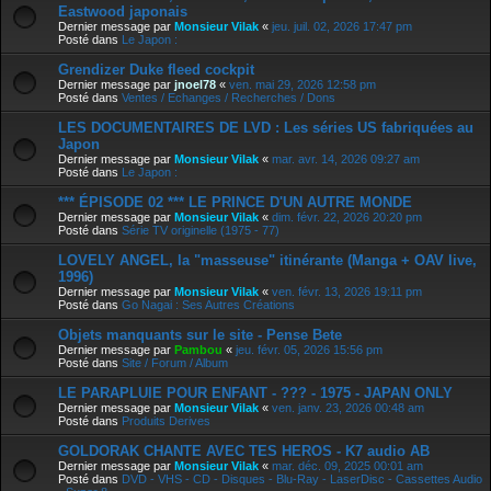
Eastwood japonais
Dernier message par
Monsieur Vilak
«
jeu. juil. 02, 2026 17:47 pm
Posté dans
Le Japon :
Grendizer Duke fleed cockpit
Dernier message par
jnoel78
«
ven. mai 29, 2026 12:58 pm
Posté dans
Ventes / Echanges / Recherches / Dons
LES DOCUMENTAIRES DE LVD : Les séries US fabriquées au
Japon
Dernier message par
Monsieur Vilak
«
mar. avr. 14, 2026 09:27 am
Posté dans
Le Japon :
*** ÉPISODE 02 *** LE PRINCE D'UN AUTRE MONDE
Dernier message par
Monsieur Vilak
«
dim. févr. 22, 2026 20:20 pm
Posté dans
Série TV originelle (1975 - 77)
LOVELY ANGEL, la "masseuse" itinérante (Manga + OAV live,
1996)
Dernier message par
Monsieur Vilak
«
ven. févr. 13, 2026 19:11 pm
Posté dans
Go Nagai : Ses Autres Créations
Objets manquants sur le site - Pense Bete
Dernier message par
Pambou
«
jeu. févr. 05, 2026 15:56 pm
Posté dans
Site / Forum / Album
LE PARAPLUIE POUR ENFANT - ??? - 1975 - JAPAN ONLY
Dernier message par
Monsieur Vilak
«
ven. janv. 23, 2026 00:48 am
Posté dans
Produits Derives
GOLDORAK CHANTE AVEC TES HEROS - K7 audio AB
Dernier message par
Monsieur Vilak
«
mar. déc. 09, 2025 00:01 am
Posté dans
DVD - VHS - CD - Disques - Blu-Ray - LaserDisc - Cassettes Audio