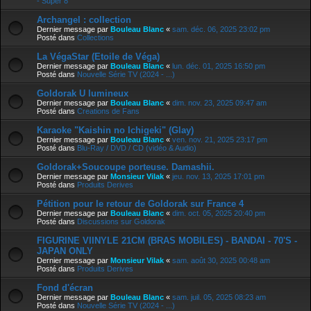
- Super 8
Archangel : collection
Dernier message par
Bouleau Blanc
«
sam. déc. 06, 2025 23:02 pm
Posté dans
Collections
La VégaStar (Etoile de Véga)
Dernier message par
Bouleau Blanc
«
lun. déc. 01, 2025 16:50 pm
Posté dans
Nouvelle Série TV (2024 - ...)
Goldorak U lumineux
Dernier message par
Bouleau Blanc
«
dim. nov. 23, 2025 09:47 am
Posté dans
Creations de Fans
Karaoke "Kaishin no Ichigeki" (Glay)
Dernier message par
Bouleau Blanc
«
ven. nov. 21, 2025 23:17 pm
Posté dans
Blu-Ray / DVD / CD (vidéo & Audio)
Goldorak+Soucoupe porteuse. Damashii.
Dernier message par
Monsieur Vilak
«
jeu. nov. 13, 2025 17:01 pm
Posté dans
Produits Derives
Pétition pour le retour de Goldorak sur France 4
Dernier message par
Bouleau Blanc
«
dim. oct. 05, 2025 20:40 pm
Posté dans
Discussions sur Goldorak
FIGURINE VIINYLE 21CM (BRAS MOBILES) - BANDAI - 70'S -
JAPAN ONLY
Dernier message par
Monsieur Vilak
«
sam. août 30, 2025 00:48 am
Posté dans
Produits Derives
Fond d'écran
Dernier message par
Bouleau Blanc
«
sam. juil. 05, 2025 08:23 am
Posté dans
Nouvelle Série TV (2024 - ...)