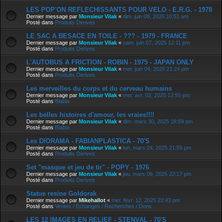
LES POP'ON REFLECHISSANTS POUR VELO - E.R.G. - 1978
Dernier message par
Monsieur Vilak
«
dim. juin 08, 2025 10:51 am
Posté dans
Produits Derives
LE SAC A BESACE EN TOILE - ??? - 1979 - FRANCE
Dernier message par
Monsieur Vilak
«
sam. juin 07, 2025 12:11 pm
Posté dans
Produits Derives
L'AUTOBUS A FRICTION - ROBIN - 1975 - JAPAN ONLY
Dernier message par
Monsieur Vilak
«
mer. juin 04, 2025 21:24 pm
Posté dans
Produits Derives
Les merveilles du corps et du cerveau humains
Dernier message par
Monsieur Vilak
«
mer. avr. 02, 2025 12:55 pm
Posté dans
Blabla
Les belles histoires d'amour, les vraies!!!!
Dernier message par
Monsieur Vilak
«
dim. mars 30, 2025 18:59 pm
Posté dans
Blabla
Les DIORAMA - FABIANPLASTICA - 70'S
Dernier message par
Monsieur Vilak
«
lun. mars 24, 2025 21:55 pm
Posté dans
Produits Derives
Set "masque et jeu de tir" - POPY - 1976
Dernier message par
Monsieur Vilak
«
jeu. mars 06, 2025 22:17 pm
Posté dans
Produits Derives
Statue resine Goldorak
Dernier message par
Mikehallot
«
mer. févr. 12, 2025 22:43 pm
Posté dans
Ventes / Echanges / Recherches / Dons
LES 12 IMAGES EN RELIEF - STENVAL - 70'S