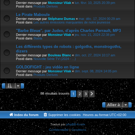
Dernier message par
Monsieur Vilak
«
lun. févr. 10, 2025 20:39 pm
Posté dans
Produits Derives
Le Pirate Maboule
Dernier message par
Stéphane Dumas
«
mar. déc. 17, 2024 00:29 am
Posté dans
Les autres émissions marquantes de notre jeunesse
"Barbe Bleue", par Judex, d'après Charles Perrault, MP3
Dernier message par
Monsieur Vilak
«
jeu. nov. 21, 2024 22:38 pm
Posté dans
Blabla
Les différents types de robots : golgoths, monstrogoths,
dizers
Dernier message par
Bouleau Blanc
«
dim. oct. 27, 2024 10:17 am
Posté dans
Nouvelle Série TV (2024 - ...)
GOLDOFIGHT : jeu vidéo en ligne
Dernier message par
Monsieur Vilak
«
dim. sept. 08, 2024 14:05 pm
Posté dans
Produits Derives
2
3
Suivante
1
88 résultats trouvés
Aller à
Index du forum
Supprimer les cookies
Heures au format
UTC+02:00
Traduit par
phpBB-fr.com
Confidentialité
|
Conditions