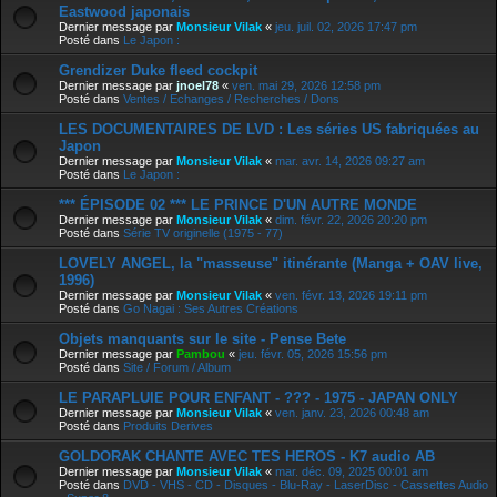
Eastwood japonais
Dernier message par
Monsieur Vilak
«
jeu. juil. 02, 2026 17:47 pm
Posté dans
Le Japon :
Grendizer Duke fleed cockpit
Dernier message par
jnoel78
«
ven. mai 29, 2026 12:58 pm
Posté dans
Ventes / Echanges / Recherches / Dons
LES DOCUMENTAIRES DE LVD : Les séries US fabriquées au
Japon
Dernier message par
Monsieur Vilak
«
mar. avr. 14, 2026 09:27 am
Posté dans
Le Japon :
*** ÉPISODE 02 *** LE PRINCE D'UN AUTRE MONDE
Dernier message par
Monsieur Vilak
«
dim. févr. 22, 2026 20:20 pm
Posté dans
Série TV originelle (1975 - 77)
LOVELY ANGEL, la "masseuse" itinérante (Manga + OAV live,
1996)
Dernier message par
Monsieur Vilak
«
ven. févr. 13, 2026 19:11 pm
Posté dans
Go Nagai : Ses Autres Créations
Objets manquants sur le site - Pense Bete
Dernier message par
Pambou
«
jeu. févr. 05, 2026 15:56 pm
Posté dans
Site / Forum / Album
LE PARAPLUIE POUR ENFANT - ??? - 1975 - JAPAN ONLY
Dernier message par
Monsieur Vilak
«
ven. janv. 23, 2026 00:48 am
Posté dans
Produits Derives
GOLDORAK CHANTE AVEC TES HEROS - K7 audio AB
Dernier message par
Monsieur Vilak
«
mar. déc. 09, 2025 00:01 am
Posté dans
DVD - VHS - CD - Disques - Blu-Ray - LaserDisc - Cassettes Audio