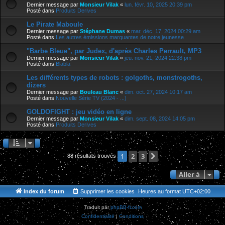
Dernier message par
Monsieur Vilak
«
lun. févr. 10, 2025 20:39 pm
Posté dans
Produits Derives
Le Pirate Maboule
Dernier message par
Stéphane Dumas
«
mar. déc. 17, 2024 00:29 am
Posté dans
Les autres émissions marquantes de notre jeunesse
"Barbe Bleue", par Judex, d'après Charles Perrault, MP3
Dernier message par
Monsieur Vilak
«
jeu. nov. 21, 2024 22:38 pm
Posté dans
Blabla
Les différents types de robots : golgoths, monstrogoths,
dizers
Dernier message par
Bouleau Blanc
«
dim. oct. 27, 2024 10:17 am
Posté dans
Nouvelle Série TV (2024 - ...)
GOLDOFIGHT : jeu vidéo en ligne
Dernier message par
Monsieur Vilak
«
dim. sept. 08, 2024 14:05 pm
Posté dans
Produits Derives
2
3
Suivante
1
88 résultats trouvés
Aller à
Index du forum
Supprimer les cookies
Heures au format
UTC+02:00
Traduit par
phpBB-fr.com
Confidentialité
|
Conditions