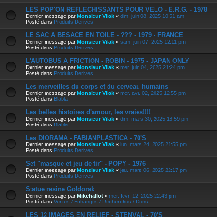
LES POP'ON REFLECHISSANTS POUR VELO - E.R.G. - 1978
Dernier message par
Monsieur Vilak
«
dim. juin 08, 2025 10:51 am
Posté dans
Produits Derives
LE SAC A BESACE EN TOILE - ??? - 1979 - FRANCE
Dernier message par
Monsieur Vilak
«
sam. juin 07, 2025 12:11 pm
Posté dans
Produits Derives
L'AUTOBUS A FRICTION - ROBIN - 1975 - JAPAN ONLY
Dernier message par
Monsieur Vilak
«
mer. juin 04, 2025 21:24 pm
Posté dans
Produits Derives
Les merveilles du corps et du cerveau humains
Dernier message par
Monsieur Vilak
«
mer. avr. 02, 2025 12:55 pm
Posté dans
Blabla
Les belles histoires d'amour, les vraies!!!!
Dernier message par
Monsieur Vilak
«
dim. mars 30, 2025 18:59 pm
Posté dans
Blabla
Les DIORAMA - FABIANPLASTICA - 70'S
Dernier message par
Monsieur Vilak
«
lun. mars 24, 2025 21:55 pm
Posté dans
Produits Derives
Set "masque et jeu de tir" - POPY - 1976
Dernier message par
Monsieur Vilak
«
jeu. mars 06, 2025 22:17 pm
Posté dans
Produits Derives
Statue resine Goldorak
Dernier message par
Mikehallot
«
mer. févr. 12, 2025 22:43 pm
Posté dans
Ventes / Echanges / Recherches / Dons
LES 12 IMAGES EN RELIEF - STENVAL - 70'S