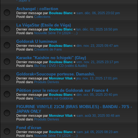
- Super 8
Archangel : collection
Dernier message par
Bouleau Blanc
«
sam. déc. 06, 2025 23:02 pm
Posté dans
Collections
La VégaStar (Etoile de Véga)
Dernier message par
Bouleau Blanc
«
lun. déc. 01, 2025 16:50 pm
Posté dans
Nouvelle Série TV (2024 - ...)
Goldorak U lumineux
Dernier message par
Bouleau Blanc
«
dim. nov. 23, 2025 09:47 am
Posté dans
Creations de Fans
Karaoke "Kaishin no Ichigeki" (Glay)
Dernier message par
Bouleau Blanc
«
ven. nov. 21, 2025 23:17 pm
Posté dans
Blu-Ray / DVD / CD (vidéo & Audio)
Goldorak+Soucoupe porteuse. Damashii.
Dernier message par
Monsieur Vilak
«
jeu. nov. 13, 2025 17:01 pm
Posté dans
Produits Derives
Pétition pour le retour de Goldorak sur France 4
Dernier message par
Bouleau Blanc
«
dim. oct. 05, 2025 20:40 pm
Posté dans
Discussions sur Goldorak
FIGURINE VIINYLE 21CM (BRAS MOBILES) - BANDAI - 70'S -
JAPAN ONLY
Dernier message par
Monsieur Vilak
«
sam. août 30, 2025 00:48 am
Posté dans
Produits Derives
Fond d'écran
Dernier message par
Bouleau Blanc
«
sam. juil. 05, 2025 08:23 am
Posté dans
Nouvelle Série TV (2024 - ...)