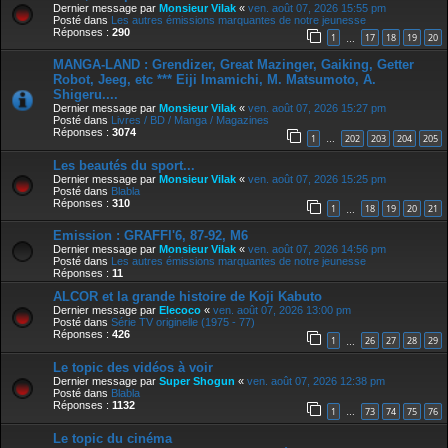
Dernier message par
Monsieur Vilak
«
ven. août 07, 2026 15:55 pm
Posté dans
Les autres émissions marquantes de notre jeunesse
Réponses :
290
1
17
18
19
20
…
MANGA-LAND : Grendizer, Great Mazinger, Gaiking, Getter
Robot, Jeeg, etc *** Eiji Imamichi, M. Matsumoto, A.
Shigeru....
Dernier message par
Monsieur Vilak
«
ven. août 07, 2026 15:27 pm
Posté dans
Livres / BD / Manga / Magazines
Réponses :
3074
1
202
203
204
205
…
Les beautés du sport...
Dernier message par
Monsieur Vilak
«
ven. août 07, 2026 15:25 pm
Posté dans
Blabla
Réponses :
310
1
18
19
20
21
…
Emission : GRAFFI'6, 87-92, M6
Dernier message par
Monsieur Vilak
«
ven. août 07, 2026 14:56 pm
Posté dans
Les autres émissions marquantes de notre jeunesse
Réponses :
11
ALCOR et la grande histoire de Koji Kabuto
Dernier message par
Elecoco
«
ven. août 07, 2026 13:00 pm
Posté dans
Série TV originelle (1975 - 77)
Réponses :
426
1
26
27
28
29
…
Le topic des vidéos à voir
Dernier message par
Super Shogun
«
ven. août 07, 2026 12:38 pm
Posté dans
Blabla
Réponses :
1132
1
73
74
75
76
…
Le topic du cinéma