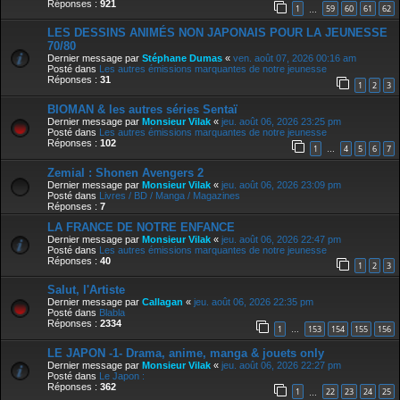
Réponses :
921
1
59
60
61
62
…
LES DESSINS ANIMÉS NON JAPONAIS POUR LA JEUNESSE
70/80
Dernier message par
Stéphane Dumas
«
ven. août 07, 2026 00:16 am
Posté dans
Les autres émissions marquantes de notre jeunesse
Réponses :
31
1
2
3
BIOMAN & les autres séries Sentaï
Dernier message par
Monsieur Vilak
«
jeu. août 06, 2026 23:25 pm
Posté dans
Les autres émissions marquantes de notre jeunesse
Réponses :
102
1
4
5
6
7
…
Zemial : Shonen Avengers 2
Dernier message par
Monsieur Vilak
«
jeu. août 06, 2026 23:09 pm
Posté dans
Livres / BD / Manga / Magazines
Réponses :
7
LA FRANCE DE NOTRE ENFANCE
Dernier message par
Monsieur Vilak
«
jeu. août 06, 2026 22:47 pm
Posté dans
Les autres émissions marquantes de notre jeunesse
Réponses :
40
1
2
3
Salut, l'Artiste
Dernier message par
Callagan
«
jeu. août 06, 2026 22:35 pm
Posté dans
Blabla
Réponses :
2334
1
153
154
155
156
…
LE JAPON -1- Drama, anime, manga & jouets only
Dernier message par
Monsieur Vilak
«
jeu. août 06, 2026 22:27 pm
Posté dans
Le Japon :
Réponses :
362
1
22
23
24
25
…