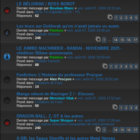
LE BÉLIORAK / BOSS BOROT
Dernier message par
Bouleau Blanc
«
ven. août 07, 2026 19:32 pm
Posté dans
Série TV originelle (1975 - 77)
Réponses :
62
1
2
3
4
5
Les trucs sur Goldorak qu'on n'avait jamais vu avant.
Dernier message par
Pambou
«
ven. août 07, 2026 19:08 pm
Posté dans
Produits Derives
Réponses :
248
1
14
15
16
17
…
LE JUMBO MACHINDER - BANDAI - NOVEMBRE 2025 -
réédition 50ème anniversaire
Dernier message par
Pambou
«
ven. août 07, 2026 18:59 pm
Posté dans
Produits Derives
Réponses :
88
1
2
3
4
5
6
Fanfiction: L’Histoire du professeur Procyon
Dernier message par
Alex Procyon
«
ven. août 07, 2026 18:52 pm
Posté dans
Creations de Fans
Réponses :
14
Manga reboot de Mazinger Z ! - Elecoco
Dernier message par
Monsieur Vilak
«
ven. août 07, 2026 17:52 pm
Posté dans
Creations de Fans
Réponses :
50
1
2
3
4
DRAGON BALL, Z, GT & les autres
Dernier message par
Super Shogun
«
ven. août 07, 2026 17:26 pm
Posté dans
Les autres émissions marquantes de notre jeunesse
Réponses :
240
1
14
15
16
17
…
X-OR, les Space Sheriffs et les autres Metal Heroes