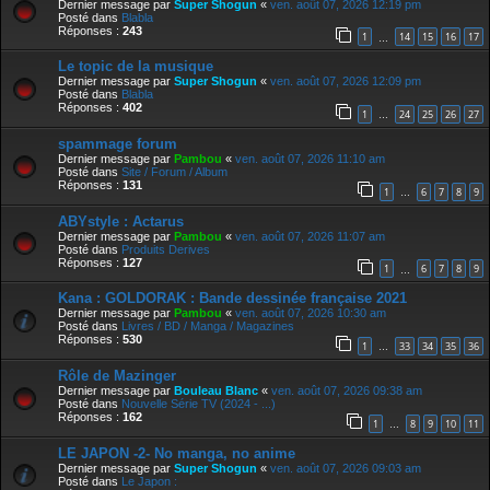
Dernier message par
Super Shogun
«
ven. août 07, 2026 12:19 pm
Posté dans
Blabla
Réponses :
243
1
14
15
16
17
…
Le topic de la musique
Dernier message par
Super Shogun
«
ven. août 07, 2026 12:09 pm
Posté dans
Blabla
Réponses :
402
1
24
25
26
27
…
spammage forum
Dernier message par
Pambou
«
ven. août 07, 2026 11:10 am
Posté dans
Site / Forum / Album
Réponses :
131
1
6
7
8
9
…
ABYstyle : Actarus
Dernier message par
Pambou
«
ven. août 07, 2026 11:07 am
Posté dans
Produits Derives
Réponses :
127
1
6
7
8
9
…
Kana : GOLDORAK : Bande dessinée française 2021
Dernier message par
Pambou
«
ven. août 07, 2026 10:30 am
Posté dans
Livres / BD / Manga / Magazines
Réponses :
530
1
33
34
35
36
…
Rôle de Mazinger
Dernier message par
Bouleau Blanc
«
ven. août 07, 2026 09:38 am
Posté dans
Nouvelle Série TV (2024 - ...)
Réponses :
162
1
8
9
10
11
…
LE JAPON -2- No manga, no anime
Dernier message par
Super Shogun
«
ven. août 07, 2026 09:03 am
Posté dans
Le Japon :