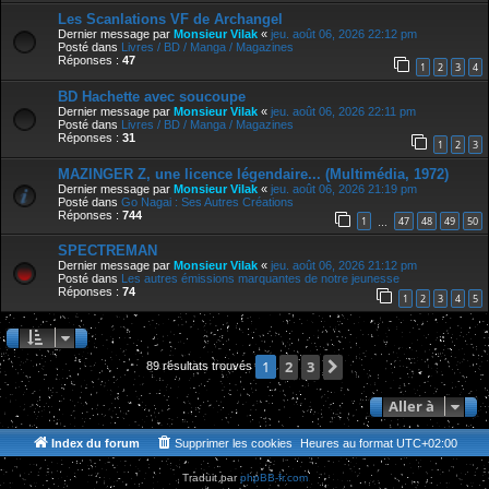
Les Scanlations VF de Archangel
Dernier message par
Monsieur Vilak
«
jeu. août 06, 2026 22:12 pm
Posté dans
Livres / BD / Manga / Magazines
Réponses :
47
1
2
3
4
BD Hachette avec soucoupe
Dernier message par
Monsieur Vilak
«
jeu. août 06, 2026 22:11 pm
Posté dans
Livres / BD / Manga / Magazines
Réponses :
31
1
2
3
MAZINGER Z, une licence légendaire... (Multimédia, 1972)
Dernier message par
Monsieur Vilak
«
jeu. août 06, 2026 21:19 pm
Posté dans
Go Nagai : Ses Autres Créations
Réponses :
744
1
47
48
49
50
…
SPECTREMAN
Dernier message par
Monsieur Vilak
«
jeu. août 06, 2026 21:12 pm
Posté dans
Les autres émissions marquantes de notre jeunesse
Réponses :
74
1
2
3
4
5
2
3
Suivante
1
89 résultats trouvés
Aller à
Index du forum
Supprimer les cookies
Heures au format
UTC+02:00
Traduit par
phpBB-fr.com