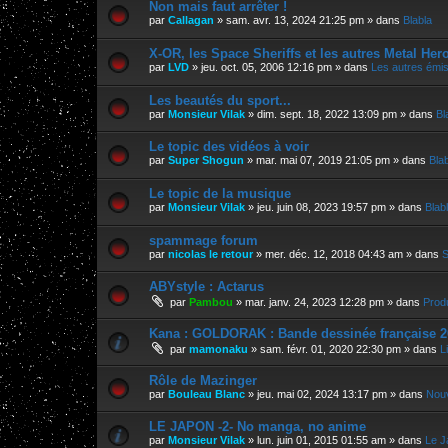
Non mais faut arrêter !
par
Callagan
»
sam. avr. 13, 2024 21:25 pm
» dans
Blabla
X-OR, les Space Sheriffs et les autres Metal Her
par
LVD
»
jeu. oct. 05, 2006 12:16 pm
» dans
Les autres émi
Les beautés du sport...
par
Monsieur Vilak
»
dim. sept. 18, 2022 13:09 pm
» dans
Bl
Le topic des vidéos à voir
par
Super Shogun
»
mar. mai 07, 2019 21:05 pm
» dans
Bla
Le topic de la musique
par
Monsieur Vilak
»
jeu. juin 08, 2023 19:57 pm
» dans
Blab
spammage forum
par
nicolas le retour
»
mer. déc. 12, 2018 04:43 am
» dans
S
ABYstyle : Actarus
par
Pambou
»
mar. janv. 24, 2023 12:28 pm
» dans
Prod
Kana : GOLDORAK : Bande dessinée française 2
par
mamonaku
»
sam. févr. 01, 2020 22:30 pm
» dans
L
Rôle de Mazinger
par
Bouleau Blanc
»
jeu. mai 02, 2024 13:17 pm
» dans
Nouv
LE JAPON -2- No manga, no anime
par
Monsieur Vilak
»
lun. juin 01, 2015 01:55 am
» dans
Le J