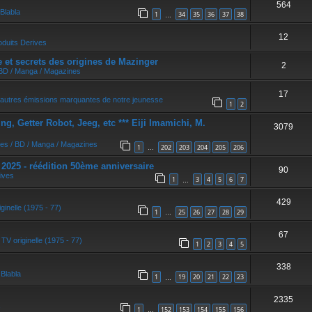
564
r
Blabla
1
34
35
36
37
38
…
12
oduits Derives
et secrets des origines de Mazinger
2
 BD / Manga / Magazines
17
autres émissions marquantes de notre jeunesse
1
2
, Getter Robot, Jeeg, etc *** Eiji Imamichi, M.
3079
res / BD / Manga / Magazines
1
202
203
204
205
206
…
5 - réédition 50ème anniversaire
90
ives
1
3
4
5
6
7
…
429
ginelle (1975 - 77)
1
25
26
27
28
29
…
67
 TV originelle (1975 - 77)
1
2
3
4
5
338
s
Blabla
1
19
20
21
22
23
…
2335
1
152
153
154
155
156
…