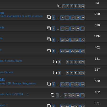
83
1
2
3
4
5
6
oes
290
ssions marquantes de notre jeunesse
1
16
17
18
19
20
…
310
abla
1
17
18
19
20
21
…
1132
bla
1
72
73
74
75
76
…
402
la
1
23
24
25
26
27
…
131
ite / Forum / Album
1
5
6
7
8
9
…
127
uits Derives
1
5
6
7
8
9
…
021
530
ivres / BD / Manga / Magazines
1
32
33
34
35
36
…
162
elle Série TV (2024 - ...)
1
7
8
9
10
11
…
921
apon :
1
58
59
60
61
62
…