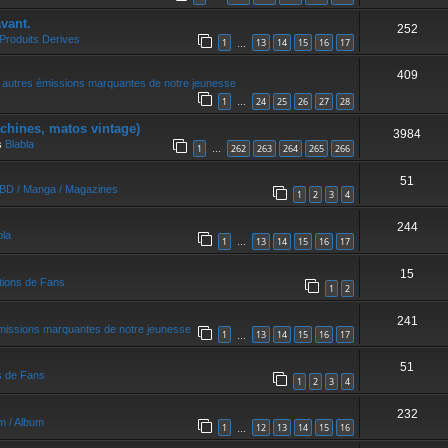
vant.
252
Produits Derives
1
13
14
15
16
17
…
409
 autres émissions marquantes de notre jeunesse
1
24
25
26
27
28
…
achines, matos vintage)
3984
s
Blabla
1
262
263
264
265
266
…
51
/ BD / Manga / Magazines
1
2
3
4
244
bla
1
13
14
15
16
17
…
15
tions de Fans
1
2
241
missions marquantes de notre jeunesse
1
13
14
15
16
17
…
51
s de Fans
1
2
3
4
232
um / Album
1
12
13
14
15
16
…