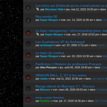
Les trucs sur Goldorak qu'on n'avait jamais vu a
par
Monsieur Vilak
»
jeu. mai 12, 2022 19:20 pm
» dans
Nos années 80
par
Super Shogun
»
mar. oct. 13, 2020 11:06 am
» dans
Les
Le topic retrogaming / retrocomputing (jeux, m
par
Super Shogun
»
mar. nov. 27, 2018 15:52 pm
» dan
Les Scanlations VF de Archangel
par
archangel
»
sam. oct. 07, 2006 17:11 pm
» dans
Livres 
Le topic du cinéma
par
Super Shogun
»
mer. avr. 03, 2019 10:30 am
» dans
Bla
Fanfiction: L’Histoire du professeur Procyon
par
Alex Procyon
»
jeu. août 06, 2026 18:40 pm
» dans
Crea
DRAGON BALL, Z, GT & les autres
par
Judex
»
mar. mai 11, 2021 10:36 am
» dans
Les autres é
Manga reboot de Mazinger Z ! - Elecoco
par
Elecoco
»
ven. mars 06, 2026 09:03 am
» dans
Creation
mise a jour forums
par
Pambou
»
mar. juil. 17, 2018 16:36 pm
» dans
Site / For