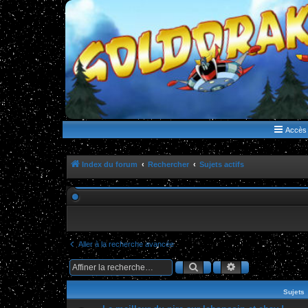
WWW.GOLDORAKGO.COM
le site de la Lune Rouge
Accès 
Index du forum
Rechercher
Sujets actifs
Aller à la recherche avancée
Rechercher
Recherche ava
Sujets