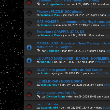
Le meilleur du pire sur leboncoin et ebay !
par
Go-goldorak
»
mar. sept. 29, 2015 19:20 pm
» dans
Plastoy : PUZZLE 1000 pièces
par
Monsieur Vilak
»
jeu. mars 20, 2025 22:55 pm
» dans
Pr
MAZINKAISER - Le manga de Go Nagai : analyse 
par
Goraiten
»
sam. août 08, 2026 12:13 pm
» dans
Livres /
Emission : GRAFFI'6, 87-92, M6
par
Monsieur Vilak
»
jeu. oct. 06, 2022 08:58 am
» dans
Les 
MANGA-LAND : Grendizer, Great Mazinger, Gaiking
Matsumoto, A. Shigeru....
par
Goldosan
»
mar. févr. 03, 2015 17:50 pm
» dans
Liv
LE JUMBO MACHINDER - BANDAI - NOVEMBRE 202
par
nono52
»
lun. juil. 28, 2025 12:57 pm
» dans
Produits Der
ALCOR et la grande histoire de Koji Kabuto
par
koakeu
»
jeu. janv. 28, 2016 15:13 pm
» dans
Série TV ori
LE BÉLIORAK / BOSS BOROT
par
Ikebukuro69
»
sam. avr. 26, 2025 09:25 am
» dans
Série
Votre rapport avec les I.A.
par
Division Ruine
»
dim. juin 09, 2024 10:41 am
» dan
Salut, l'Artiste
par
Lasernium66
»
ven. juil. 21, 2017 13:49 pm
» dans
Blabla