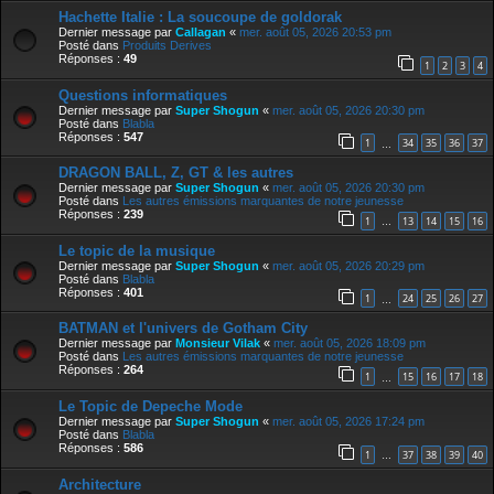
Hachette Italie : La soucoupe de goldorak
Dernier message par
Callagan
«
mer. août 05, 2026 20:53 pm
Posté dans
Produits Derives
Réponses :
49
1
2
3
4
Questions informatiques
Dernier message par
Super Shogun
«
mer. août 05, 2026 20:30 pm
Posté dans
Blabla
Réponses :
547
1
34
35
36
37
…
DRAGON BALL, Z, GT & les autres
Dernier message par
Super Shogun
«
mer. août 05, 2026 20:30 pm
Posté dans
Les autres émissions marquantes de notre jeunesse
Réponses :
239
1
13
14
15
16
…
Le topic de la musique
Dernier message par
Super Shogun
«
mer. août 05, 2026 20:29 pm
Posté dans
Blabla
Réponses :
401
1
24
25
26
27
…
BATMAN et l'univers de Gotham City
Dernier message par
Monsieur Vilak
«
mer. août 05, 2026 18:09 pm
Posté dans
Les autres émissions marquantes de notre jeunesse
Réponses :
264
1
15
16
17
18
…
Le Topic de Depeche Mode
Dernier message par
Super Shogun
«
mer. août 05, 2026 17:24 pm
Posté dans
Blabla
Réponses :
586
1
37
38
39
40
…
Architecture