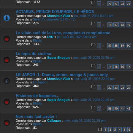
Réponses :
1172
1
76
77
78
79
…
ACTARUS, PRINCE D'EUPHOR, LE HÉROS
Dernier message par
Monsieur Vilak
«
jeu. août 06, 2026 00:21 am
Posté dans
Série TV originelle (1975 - 77)
Réponses :
275
1
16
17
18
19
…
Le vilain coté de la Lune, complots et complotisme
Dernier message par
LVD
«
jeu. août 06, 2026 00:11 am
Posté dans
Blabla
Réponses :
1335
1
87
88
89
90
…
Le topic du cinéma
Dernier message par
Super Shogun
«
mer. août 05, 2026 22:56 pm
Posté dans
Blabla
Réponses :
241
1
14
15
16
17
…
LE JAPON -1- Drama, anime, manga & jouets only
Dernier message par
Monsieur Vilak
«
mer. août 05, 2026 22:49 pm
Posté dans
Le Japon :
Réponses :
360
1
22
23
24
25
…
Histoires de bagnoles...
Dernier message par
Super Shogun
«
mer. août 05, 2026 22:26 pm
Posté dans
Blabla
Réponses :
626
1
39
40
41
42
…
Non mais faut arrêter !
Dernier message par
Callagan
«
mer. août 05, 2026 21:29 pm
Posté dans
Blabla
Réponses :
81
1
2
3
4
5
6