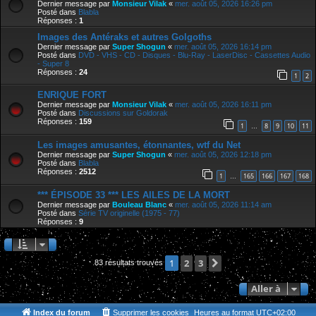
Dernier message par
Monsieur Vilak
«
mer. août 05, 2026 16:26 pm
Posté dans
Blabla
Réponses :
1
Images des Antéraks et autres Golgoths
Dernier message par
Super Shogun
«
mer. août 05, 2026 16:14 pm
Posté dans
DVD - VHS - CD - Disques - Blu-Ray - LaserDisc - Cassettes Audio
- Super 8
Réponses :
24
1
2
ENRIQUE FORT
Dernier message par
Monsieur Vilak
«
mer. août 05, 2026 16:11 pm
Posté dans
Discussions sur Goldorak
Réponses :
159
1
8
9
10
11
…
Les images amusantes, étonnantes, wtf du Net
Dernier message par
Super Shogun
«
mer. août 05, 2026 12:18 pm
Posté dans
Blabla
Réponses :
2512
1
165
166
167
168
…
*** ÉPISODE 33 *** LES AILES DE LA MORT
Dernier message par
Bouleau Blanc
«
mer. août 05, 2026 11:14 am
Posté dans
Série TV originelle (1975 - 77)
Réponses :
9
2
3
Suivante
1
83 résultats trouvés
Aller à
Index du forum
Supprimer les cookies
Heures au format
UTC+02:00