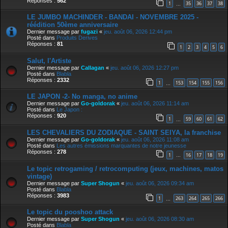
Réponses :
562
1
35
36
37
38
…
LE JUMBO MACHINDER - BANDAI - NOVEMBRE 2025 -
réédition 50ème anniversaire
Dernier message par
fugazi
«
jeu. août 06, 2026 12:44 pm
Posté dans
Produits Derives
Réponses :
81
1
2
3
4
5
6
Salut, l'Artiste
Dernier message par
Callagan
«
jeu. août 06, 2026 12:27 pm
Posté dans
Blabla
Réponses :
2332
1
153
154
155
156
…
LE JAPON -2- No manga, no anime
Dernier message par
Go-goldorak
«
jeu. août 06, 2026 11:14 am
Posté dans
Le Japon :
Réponses :
920
1
59
60
61
62
…
LES CHEVALIERS DU ZODIAQUE - SAINT SEIYA, la franchise
Dernier message par
Go-goldorak
«
jeu. août 06, 2026 11:08 am
Posté dans
Les autres émissions marquantes de notre jeunesse
Réponses :
278
1
16
17
18
19
…
Le topic retrogaming / retrocomputing (jeux, machines, matos
vintage)
Dernier message par
Super Shogun
«
jeu. août 06, 2026 09:34 am
Posté dans
Blabla
Réponses :
3983
1
263
264
265
266
…
Le topic du pooshoo attack
Dernier message par
Super Shogun
«
jeu. août 06, 2026 08:30 am
Posté dans
Blabla