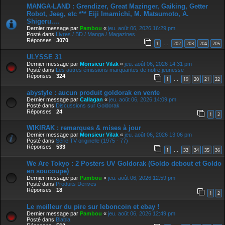
MANGA-LAND : Grendizer, Great Mazinger, Gaiking, Getter
Robot, Jeeg, etc *** Eiji Imamichi, M. Matsumoto, A.
Shigeru....
Dernier message par
Pambou
«
jeu. août 06, 2026 16:29 pm
Posté dans
Livres / BD / Manga / Magazines
Réponses :
3070
1
202
203
204
205
…
ULYSSE 31
Dernier message par
Monsieur Vilak
«
jeu. août 06, 2026 14:31 pm
Posté dans
Les autres émissions marquantes de notre jeunesse
Réponses :
324
1
19
20
21
22
…
abystyle : aucun produit goldorak en vente
Dernier message par
Callagan
«
jeu. août 06, 2026 14:09 pm
Posté dans
Discussions sur Goldorak
Réponses :
24
1
2
WIKIRAK : remarques & mises à jour
Dernier message par
Monsieur Vilak
«
jeu. août 06, 2026 13:06 pm
Posté dans
Série TV originelle (1975 - 77)
Réponses :
533
1
33
34
35
36
…
We Are Tokyo : 2 Posters UV Goldorak (Goldo debout et Goldo
en soucoupe)
Dernier message par
Pambou
«
jeu. août 06, 2026 12:59 pm
Posté dans
Produits Derives
Réponses :
18
1
2
Le meilleur du pire sur leboncoin et ebay !
Dernier message par
Pambou
«
jeu. août 06, 2026 12:49 pm
Posté dans
Blabla