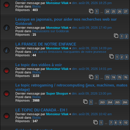
Dernier message par
Monsieur Vilak
«
dim. août 09, 2026 18:25 pm
Posté dans
Blabla
Réponses :
403
1
24
25
26
27
…
Lexique en japonais, pour aider nos recherches web sur
Goldorak
Dernier message par
Monsieur Vilak
«
dim. août 09, 2026 17:40 pm
Posté dans
Discussions sur Goldorak
Réponses :
15
1
2
LA FRANCE DE NOTRE ENFANCE
Dernier message par
Monsieur Vilak
«
dim. août 09, 2026 14:09 pm
Posté dans
Les autres émissions marquantes de notre jeunesse
Réponses :
44
1
2
3
Le topic des vidéos à voir
Dernier message par
Monsieur Vilak
«
dim. août 09, 2026 14:01 pm
Posté dans
Blabla
Réponses :
1133
1
73
74
75
76
…
Le topic retrogaming / retrocomputing (jeux, machines, matos
vintage)
Dernier message par
Super Shogun
«
dim. août 09, 2026 13:00 pm
Posté dans
Blabla
Réponses :
3988
1
263
264
265
266
…
LE TOPIC DU CANADA - EH !
Dernier message par
Monsieur Vilak
«
dim. août 09, 2026 10:42 am
Posté dans
Blabla
Réponses :
147
1
7
8
9
10
…