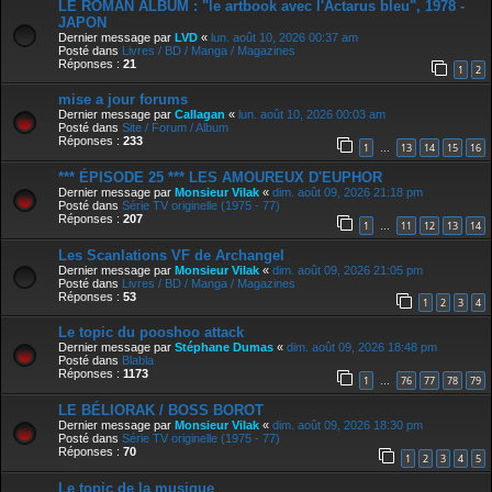
LE ROMAN ALBUM : "le artbook avec l'Actarus bleu", 1978 -
JAPON
Dernier message par
LVD
«
lun. août 10, 2026 00:37 am
Posté dans
Livres / BD / Manga / Magazines
Réponses :
21
1
2
mise a jour forums
Dernier message par
Callagan
«
lun. août 10, 2026 00:03 am
Posté dans
Site / Forum / Album
Réponses :
233
1
13
14
15
16
…
*** ÉPISODE 25 *** LES AMOUREUX D'EUPHOR
Dernier message par
Monsieur Vilak
«
dim. août 09, 2026 21:18 pm
Posté dans
Série TV originelle (1975 - 77)
Réponses :
207
1
11
12
13
14
…
Les Scanlations VF de Archangel
Dernier message par
Monsieur Vilak
«
dim. août 09, 2026 21:05 pm
Posté dans
Livres / BD / Manga / Magazines
Réponses :
53
1
2
3
4
Le topic du pooshoo attack
Dernier message par
Stéphane Dumas
«
dim. août 09, 2026 18:48 pm
Posté dans
Blabla
Réponses :
1173
1
76
77
78
79
…
LE BÉLIORAK / BOSS BOROT
Dernier message par
Monsieur Vilak
«
dim. août 09, 2026 18:30 pm
Posté dans
Série TV originelle (1975 - 77)
Réponses :
70
1
2
3
4
5
Le topic de la musique