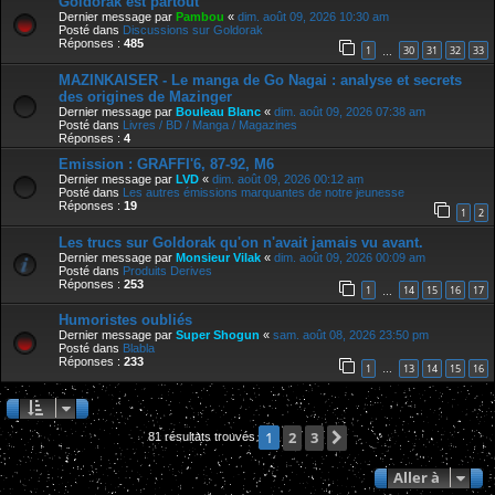
Goldorak est partout
Dernier message par
Pambou
«
dim. août 09, 2026 10:30 am
Posté dans
Discussions sur Goldorak
Réponses :
485
1
30
31
32
33
…
MAZINKAISER - Le manga de Go Nagai : analyse et secrets
des origines de Mazinger
Dernier message par
Bouleau Blanc
«
dim. août 09, 2026 07:38 am
Posté dans
Livres / BD / Manga / Magazines
Réponses :
4
Emission : GRAFFI'6, 87-92, M6
Dernier message par
LVD
«
dim. août 09, 2026 00:12 am
Posté dans
Les autres émissions marquantes de notre jeunesse
Réponses :
19
1
2
Les trucs sur Goldorak qu'on n'avait jamais vu avant.
Dernier message par
Monsieur Vilak
«
dim. août 09, 2026 00:09 am
Posté dans
Produits Derives
Réponses :
253
1
14
15
16
17
…
Humoristes oubliés
Dernier message par
Super Shogun
«
sam. août 08, 2026 23:50 pm
Posté dans
Blabla
Réponses :
233
1
13
14
15
16
…
2
3
Suivante
1
81 résultats trouvés
Aller à