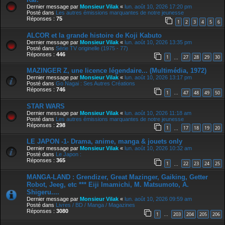
Dernier message par
Monsieur Vilak
«
lun. août 10, 2026 17:20 pm
Posté dans
Les autres émissions marquantes de notre jeunesse
Réponses :
75
1
2
3
4
5
6
ALCOR et la grande histoire de Koji Kabuto
Dernier message par
Monsieur Vilak
«
lun. août 10, 2026 13:35 pm
Posté dans
Série TV originelle (1975 - 77)
Réponses :
446
1
27
28
29
30
…
MAZINGER Z, une licence légendaire... (Multimédia, 1972)
Dernier message par
Monsieur Vilak
«
lun. août 10, 2026 13:17 pm
Posté dans
Go Nagai : Ses Autres Créations
Réponses :
746
1
47
48
49
50
…
STAR WARS
Dernier message par
Monsieur Vilak
«
lun. août 10, 2026 11:18 am
Posté dans
Les autres émissions marquantes de notre jeunesse
Réponses :
298
1
17
18
19
20
…
LE JAPON -1- Drama, anime, manga & jouets only
Dernier message par
Monsieur Vilak
«
lun. août 10, 2026 10:32 am
Posté dans
Le Japon :
Réponses :
365
1
22
23
24
25
…
MANGA-LAND : Grendizer, Great Mazinger, Gaiking, Getter
Robot, Jeeg, etc *** Eiji Imamichi, M. Matsumoto, A.
Shigeru....
Dernier message par
Monsieur Vilak
«
lun. août 10, 2026 09:59 am
Posté dans
Livres / BD / Manga / Magazines
Réponses :
3080
1
203
204
205
206
…