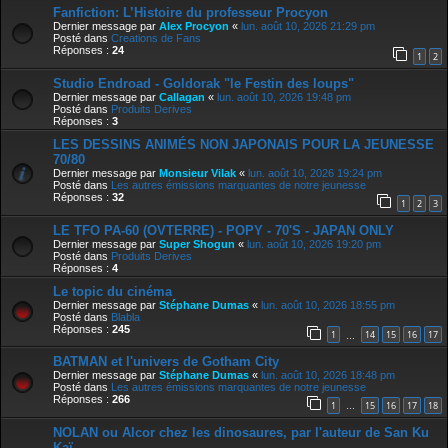
Fanfiction: L’Histoire du professeur Procyon
Dernier message par
Alex Procyon
«
lun. août 10, 2026 21:29 pm
Posté dans
Creations de Fans
Réponses :
24
1
2
Studio Endroad - Goldorak "le Festin des loups"
Dernier message par
Callagan
«
lun. août 10, 2026 19:48 pm
Posté dans
Produits Derives
Réponses :
3
LES DESSINS ANIMÉS NON JAPONAIS POUR LA JEUNESSE
70/80
Dernier message par
Monsieur Vilak
«
lun. août 10, 2026 19:24 pm
Posté dans
Les autres émissions marquantes de notre jeunesse
Réponses :
32
1
2
3
LE TFO PA-60 (OVTERRE) - POPY - 70'S - JAPAN ONLY
Dernier message par
Super Shogun
«
lun. août 10, 2026 19:20 pm
Posté dans
Produits Derives
Réponses :
4
Le topic du cinéma
Dernier message par
Stéphane Dumas
«
lun. août 10, 2026 18:55 pm
Posté dans
Blabla
Réponses :
245
1
14
15
16
17
…
BATMAN et l'univers de Gotham City
Dernier message par
Stéphane Dumas
«
lun. août 10, 2026 18:48 pm
Posté dans
Les autres émissions marquantes de notre jeunesse
Réponses :
266
1
15
16
17
18
…
NOLAN ou Alcor chez les dinosaures, par l'auteur de San Ku
Kaï.