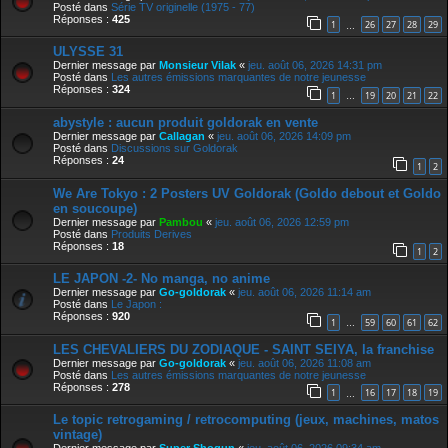
Posté dans
Série TV originelle (1975 - 77)
Réponses :
425
1
26
27
28
29
…
ULYSSE 31
Dernier message par
Monsieur Vilak
«
jeu. août 06, 2026 14:31 pm
Posté dans
Les autres émissions marquantes de notre jeunesse
Réponses :
324
1
19
20
21
22
…
abystyle : aucun produit goldorak en vente
Dernier message par
Callagan
«
jeu. août 06, 2026 14:09 pm
Posté dans
Discussions sur Goldorak
Réponses :
24
1
2
We Are Tokyo : 2 Posters UV Goldorak (Goldo debout et Goldo
en soucoupe)
Dernier message par
Pambou
«
jeu. août 06, 2026 12:59 pm
Posté dans
Produits Derives
Réponses :
18
1
2
LE JAPON -2- No manga, no anime
Dernier message par
Go-goldorak
«
jeu. août 06, 2026 11:14 am
Posté dans
Le Japon :
Réponses :
920
1
59
60
61
62
…
LES CHEVALIERS DU ZODIAQUE - SAINT SEIYA, la franchise
Dernier message par
Go-goldorak
«
jeu. août 06, 2026 11:08 am
Posté dans
Les autres émissions marquantes de notre jeunesse
Réponses :
278
1
16
17
18
19
…
Le topic retrogaming / retrocomputing (jeux, machines, matos
vintage)