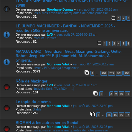
LES DESSINS ANIMÉS NON JAPONAIS POUR LA JEUNESSE
70/80
Dernier message par
Stéphane Dumas
«
ven. août 07, 2026 00:16 am
Posté dans
Les autres émissions marquantes de notre jeunesse
Réponses :
31
1
2
3
LE JUMBO MACHINDER - BANDAI - NOVEMBRE 2025 -
réédition 50ème anniversaire
Dernier message par
LVD
«
ven. août 07, 2026 00:13 am
Posté dans
Produits Derives
Réponses :
82
1
2
3
4
5
6
MANGA-LAND : Grendizer, Great Mazinger, Gaiking, Getter
Robot, Jeeg, etc *** Eiji Imamichi, M. Matsumoto, A.
Shigeru....
Dernier message par
Monsieur Vilak
«
ven. août 07, 2026 00:12 am
Posté dans
Livres / BD / Manga / Magazines
Réponses :
3073
1
202
203
204
205
…
Rôle de Mazinger
Dernier message par
LVD
«
ven. août 07, 2026 00:07 am
Posté dans
Nouvelle Série TV (2024 - ...)
Réponses :
161
1
8
9
10
11
…
Le topic du cinéma
Dernier message par
Monsieur Vilak
«
jeu. août 06, 2026 23:30 pm
Posté dans
Blabla
Réponses :
242
1
14
15
16
17
…
BIOMAN & les autres séries Sentaï
Dernier message par
Monsieur Vilak
«
jeu. août 06, 2026 23:25 pm
Posté dans
Les autres émissions marquantes de notre jeunesse