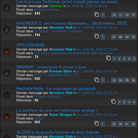
Les trucs sur Goldorak qu'on n'avait jamais vu avant.
Dernier message par
Pambou
«
jeu. août 06, 2026 21:58 pm
Posté dans
Produits Derives
Réponses :
243
1
14
15
16
17
…
MAZINGER Z, une licence légendaire... (Multimédia, 1972)
Dernier message par
Monsieur Vilak
«
jeu. août 06, 2026 21:19 pm
Posté dans
Go Nagai : Ses Autres Créations
Réponses :
744
1
47
48
49
50
…
SPECTREMAN
Dernier message par
Monsieur Vilak
«
jeu. août 06, 2026 21:12 pm
Posté dans
Les autres émissions marquantes de notre jeunesse
Réponses :
74
1
2
3
4
5
WIKIRAK : remarques & mises à jour
Dernier message par
Bouleau Blanc
«
jeu. août 06, 2026 18:14 pm
Posté dans
Série TV originelle (1975 - 77)
Réponses :
535
1
33
34
35
36
…
Hachette Italie : La soucoupe de goldorak
Dernier message par
Monsieur Vilak
«
jeu. août 06, 2026 17:56 pm
Posté dans
Produits Derives
Réponses :
50
1
2
3
4
Le meilleur du pire sur leboncoin et ebay !
Dernier message par
Super Shogun
«
jeu. août 06, 2026 17:13 pm
Posté dans
Blabla
Réponses :
563
1
35
36
37
38
…
ALCOR et la grande histoire de Koji Kabuto
Dernier message par
Monsieur Vilak
«
jeu. août 06, 2026 16:48 pm