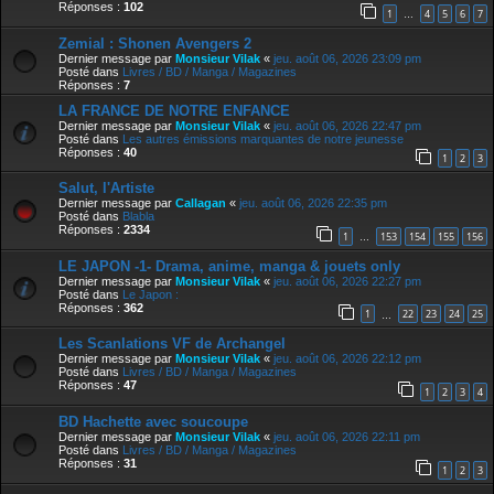
Réponses :
102
1
4
5
6
7
…
Zemial : Shonen Avengers 2
Dernier message par
Monsieur Vilak
«
jeu. août 06, 2026 23:09 pm
Posté dans
Livres / BD / Manga / Magazines
Réponses :
7
LA FRANCE DE NOTRE ENFANCE
Dernier message par
Monsieur Vilak
«
jeu. août 06, 2026 22:47 pm
Posté dans
Les autres émissions marquantes de notre jeunesse
Réponses :
40
1
2
3
Salut, l'Artiste
Dernier message par
Callagan
«
jeu. août 06, 2026 22:35 pm
Posté dans
Blabla
Réponses :
2334
1
153
154
155
156
…
LE JAPON -1- Drama, anime, manga & jouets only
Dernier message par
Monsieur Vilak
«
jeu. août 06, 2026 22:27 pm
Posté dans
Le Japon :
Réponses :
362
1
22
23
24
25
…
Les Scanlations VF de Archangel
Dernier message par
Monsieur Vilak
«
jeu. août 06, 2026 22:12 pm
Posté dans
Livres / BD / Manga / Magazines
Réponses :
47
1
2
3
4
BD Hachette avec soucoupe
Dernier message par
Monsieur Vilak
«
jeu. août 06, 2026 22:11 pm
Posté dans
Livres / BD / Manga / Magazines
Réponses :
31
1
2
3