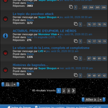
Dernier message par
Super Shogun
«
jeu. août 06, 2026 09:34 am
Posté dans
Blabla
Réponses :
3983
1
263
264
265
266
…
Le topic du pooshoo attack
Dernier message par
Super Shogun
«
jeu. août 06, 2026 08:30 am
Posté dans
Blabla
Réponses :
1172
1
76
77
78
79
…
ACTARUS, PRINCE D'EUPHOR, LE HÉROS
Dernier message par
Monsieur Vilak
«
jeu. août 06, 2026 00:21 am
Posté dans
Série TV originelle (1975 - 77)
Réponses :
275
1
16
17
18
19
…
Le vilain coté de la Lune, complots et complotisme
Dernier message par
LVD
«
jeu. août 06, 2026 00:11 am
Posté dans
Blabla
Réponses :
1335
1
87
88
89
90
…
Histoires de bagnoles...
Dernier message par
Super Shogun
«
mer. août 05, 2026 22:26 pm
Posté dans
Blabla
Réponses :
626
1
39
40
41
42
…
2
3
Suivante
1
85 résultats trouvés
Aller à
Index du forum
Supprimer les cookies
Heures au format
UTC+02:00