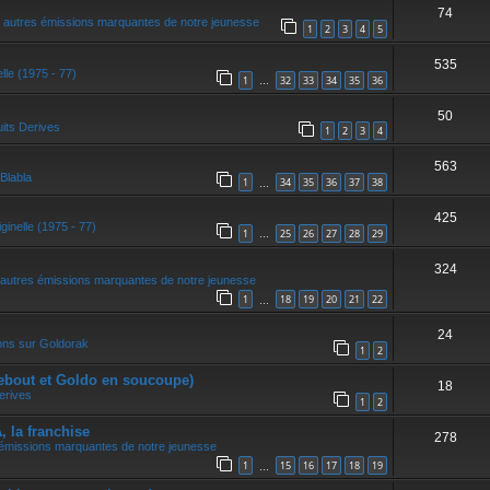
74
 autres émissions marquantes de notre jeunesse
1
2
3
4
5
535
elle (1975 - 77)
1
32
33
34
35
36
…
50
its Derives
1
2
3
4
563
Blabla
1
34
35
36
37
38
…
425
ginelle (1975 - 77)
1
25
26
27
28
29
…
324
autres émissions marquantes de notre jeunesse
1
18
19
20
21
22
…
24
ons sur Goldorak
1
2
ebout et Goldo en soucoupe)
18
erives
1
2
la franchise
278
 émissions marquantes de notre jeunesse
1
15
16
17
18
19
…