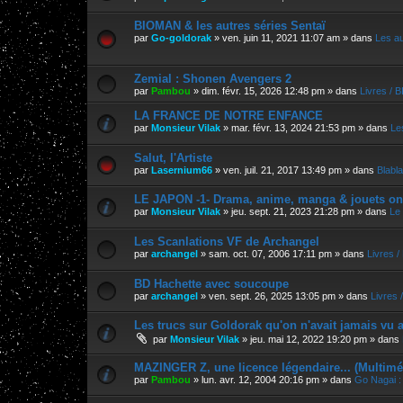
BIOMAN & les autres séries Sentaï
par
Go-goldorak
»
ven. juin 11, 2021 11:07 am
» dans
Les a
Zemial : Shonen Avengers 2
par
Pambou
»
dim. févr. 15, 2026 12:48 pm
» dans
Livres / 
LA FRANCE DE NOTRE ENFANCE
par
Monsieur Vilak
»
mar. févr. 13, 2024 21:53 pm
» dans
Le
Salut, l'Artiste
par
Lasernium66
»
ven. juil. 21, 2017 13:49 pm
» dans
Blabla
LE JAPON -1- Drama, anime, manga & jouets on
par
Monsieur Vilak
»
jeu. sept. 21, 2023 21:28 pm
» dans
Le
Les Scanlations VF de Archangel
par
archangel
»
sam. oct. 07, 2006 17:11 pm
» dans
Livres 
BD Hachette avec soucoupe
par
archangel
»
ven. sept. 26, 2025 13:05 pm
» dans
Livres 
Les trucs sur Goldorak qu'on n'avait jamais vu a
par
Monsieur Vilak
»
jeu. mai 12, 2022 19:20 pm
» dans
MAZINGER Z, une licence légendaire... (Multimé
par
Pambou
»
lun. avr. 12, 2004 20:16 pm
» dans
Go Nagai :