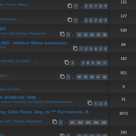
131
r
ite / Forum / Album
1
5
6
7
8
9
…
127
uits Derives
1
5
6
7
8
9
…
021
530
ivres / BD / Manga / Magazines
1
32
33
34
35
36
…
5 - réédition 50ème anniversaire
84
ives
1
2
3
4
5
6
162
elle Série TV (2024 - ...)
1
7
8
9
10
11
…
921
apon :
1
58
59
60
61
62
…
5
tions de Fans
A JEUNESSE 70/80
31
 autres émissions marquantes de notre jeunesse
1
2
3
, Getter Robot, Jeeg, etc *** Eiji Imamichi, M.
3073
res / BD / Manga / Magazines
1
201
202
203
204
205
…
242
bla