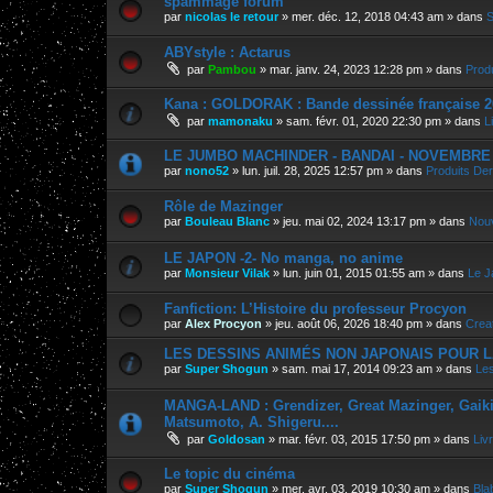
spammage forum
par
nicolas le retour
»
mer. déc. 12, 2018 04:43 am
» dans
S
ABYstyle : Actarus
par
Pambou
»
mar. janv. 24, 2023 12:28 pm
» dans
Prod
Kana : GOLDORAK : Bande dessinée française 2
par
mamonaku
»
sam. févr. 01, 2020 22:30 pm
» dans
L
LE JUMBO MACHINDER - BANDAI - NOVEMBRE 202
par
nono52
»
lun. juil. 28, 2025 12:57 pm
» dans
Produits Der
Rôle de Mazinger
par
Bouleau Blanc
»
jeu. mai 02, 2024 13:17 pm
» dans
Nouv
LE JAPON -2- No manga, no anime
par
Monsieur Vilak
»
lun. juin 01, 2015 01:55 am
» dans
Le J
Fanfiction: L’Histoire du professeur Procyon
par
Alex Procyon
»
jeu. août 06, 2026 18:40 pm
» dans
Crea
LES DESSINS ANIMÉS NON JAPONAIS POUR L
par
Super Shogun
»
sam. mai 17, 2014 09:23 am
» dans
Les
MANGA-LAND : Grendizer, Great Mazinger, Gaiking
Matsumoto, A. Shigeru....
par
Goldosan
»
mar. févr. 03, 2015 17:50 pm
» dans
Liv
Le topic du cinéma
par
Super Shogun
»
mer. avr. 03, 2019 10:30 am
» dans
Bla