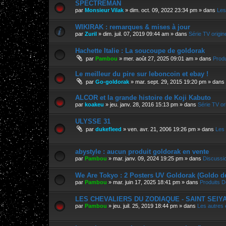
SPECTREMAN
par
Monsieur Vilak
»
dim. oct. 09, 2022 23:34 pm
» dans
Les
WIKIRAK : remarques & mises à jour
par
Zuril
»
dim. juil. 07, 2019 09:44 am
» dans
Série TV origin
Hachette Italie : La soucoupe de goldorak
par
Pambou
»
mer. août 27, 2025 09:01 am
» dans
Produ
Le meilleur du pire sur leboncoin et ebay !
par
Go-goldorak
»
mar. sept. 29, 2015 19:20 pm
» dans
ALCOR et la grande histoire de Koji Kabuto
par
koakeu
»
jeu. janv. 28, 2016 15:13 pm
» dans
Série TV ori
ULYSSE 31
par
dukefleed
»
ven. avr. 21, 2006 19:26 pm
» dans
Les 
abystyle : aucun produit goldorak en vente
par
Pambou
»
mar. janv. 09, 2024 19:25 pm
» dans
Discussi
We Are Tokyo : 2 Posters UV Goldorak (Goldo d
par
Pambou
»
mar. juin 17, 2025 18:41 pm
» dans
Produits D
LES CHEVALIERS DU ZODIAQUE - SAINT SEIYA, 
par
Pambou
»
jeu. juil. 25, 2019 18:44 pm
» dans
Les autres