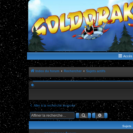
WWW.GOLDORAKGO.COM
le site de la Lune Rouge
Accès 
Index du forum
Rechercher
Sujets actifs
Aller à la recherche avancée
Rechercher
Recherche ava
Sujets