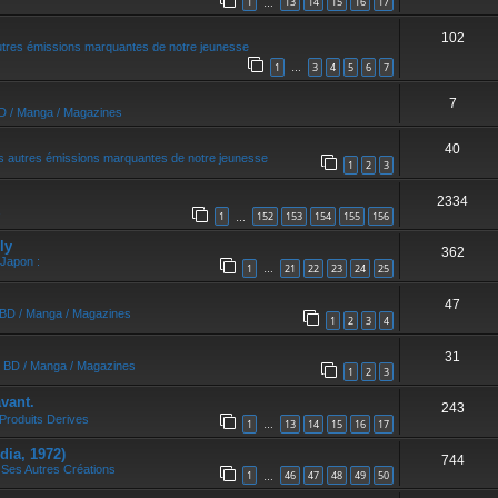
1
13
14
15
16
17
…
102
utres émissions marquantes de notre jeunesse
1
3
4
5
6
7
…
7
BD / Manga / Magazines
40
s autres émissions marquantes de notre jeunesse
1
2
3
2334
1
152
153
154
155
156
…
ly
362
 Japon :
1
21
22
23
24
25
…
47
/ BD / Manga / Magazines
1
2
3
4
31
/ BD / Manga / Magazines
1
2
3
vant.
243
Produits Derives
1
13
14
15
16
17
…
dia, 1972)
744
 Ses Autres Créations
1
46
47
48
49
50
…