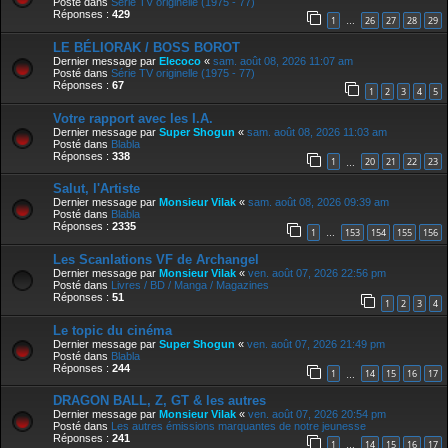
Posté dans
Série TV originelle (1975 - 77)
Réponses :
429
1
26
27
28
29
…
LE BÉLIORAK / BOSS BOROT
Dernier message par
Elecoco
«
sam. août 08, 2026 11:07 am
Posté dans
Série TV originelle (1975 - 77)
Réponses :
67
1
2
3
4
5
Votre rapport avec les I.A.
Dernier message par
Super Shogun
«
sam. août 08, 2026 11:03 am
Posté dans
Blabla
Réponses :
338
1
20
21
22
23
…
Salut, l'Artiste
Dernier message par
Monsieur Vilak
«
sam. août 08, 2026 09:39 am
Posté dans
Blabla
Réponses :
2335
1
153
154
155
156
…
Les Scanlations VF de Archangel
Dernier message par
Monsieur Vilak
«
ven. août 07, 2026 22:56 pm
Posté dans
Livres / BD / Manga / Magazines
Réponses :
51
1
2
3
4
Le topic du cinéma
Dernier message par
Super Shogun
«
ven. août 07, 2026 21:49 pm
Posté dans
Blabla
Réponses :
244
1
14
15
16
17
…
DRAGON BALL, Z, GT & les autres
Dernier message par
Monsieur Vilak
«
ven. août 07, 2026 20:54 pm
Posté dans
Les autres émissions marquantes de notre jeunesse
Réponses :
241
1
14
15
16
17
…