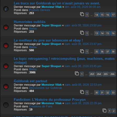
Les trucs sur Goldorak qu'on n'avait jamais vu avant.
Dernier message par
Monsieur Vilak
«
dim. août 09, 2026 00:09 am
Posté dans
Produits Derives
Réponses :
253
1
14
15
16
17
…
Humoristes oubliés
Dernier message par
Super Shogun
«
sam. août 08, 2026 23:50 pm
Posté dans
Blabla
Réponses :
233
1
13
14
15
16
…
Le meilleur du pire sur leboncoin et ebay !
Dernier message par
Super Shogun
«
sam. août 08, 2026 23:47 pm
Posté dans
Blabla
Réponses :
566
1
35
36
37
38
…
Le topic retrogaming / retrocomputing (jeux, machines, matos
vintage)
Dernier message par
Super Shogun
«
sam. août 08, 2026 23:45 pm
Posté dans
Blabla
Réponses :
3986
1
263
264
265
266
…
Goldorak est partout
Dernier message par
Monsieur Vilak
«
sam. août 08, 2026 22:53 pm
Posté dans
Discussions sur Goldorak
Réponses :
484
1
30
31
32
33
…
Fanfiction: L’Histoire du professeur Procyon
Dernier message par
Monsieur Vilak
«
sam. août 08, 2026 22:09 pm
Posté dans
Creations de Fans
Réponses :
19
1
2