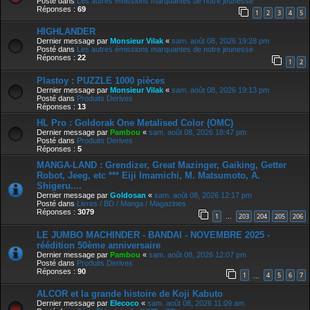
Posté dans
Les autres émissions marquantes de notre jeunesse
Réponses :
69
1
2
3
4
5
HIGHLANDER
Dernier message par
Monsieur Vilak
«
sam. août 08, 2026 19:28 pm
Posté dans
Les autres émissions marquantes de notre jeunesse
Réponses :
22
1
2
Plastoy : PUZZLE 1000 pièces
Dernier message par
Monsieur Vilak
«
sam. août 08, 2026 19:13 pm
Posté dans
Produits Derives
Réponses :
13
HL Pro : Goldorak One Metalised Color (OMC)
Dernier message par
Pambou
«
sam. août 08, 2026 18:47 pm
Posté dans
Produits Derives
Réponses :
5
MANGA-LAND : Grendizer, Great Mazinger, Gaiking, Getter
Robot, Jeeg, etc *** Eiji Imamichi, M. Matsumoto, A.
Shigeru....
Dernier message par
Goldosan
«
sam. août 08, 2026 12:17 pm
Posté dans
Livres / BD / Manga / Magazines
Réponses :
3079
1
203
204
205
206
…
LE JUMBO MACHINDER - BANDAI - NOVEMBRE 2025 -
réédition 50ème anniversaire
Dernier message par
Pambou
«
sam. août 08, 2026 12:07 pm
Posté dans
Produits Derives
Réponses :
90
1
4
5
6
7
…
ALCOR et la grande histoire de Koji Kabuto
Dernier message par
Elecoco
«
sam. août 08, 2026 11:09 am