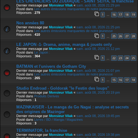
LES CHEVALIERS DU ZODIAQUE - SAINT SEIYA, la franchise
Dernier message par
Monsieur Vilak
«
sam. août 08, 2026 21:29 pm
Posté dans
Les autres émissions marquantes de notre jeunesse
Réponses :
279
1
16
17
18
19
…
Nos années 80
Dernier message par
Monsieur Vilak
«
sam. août 08, 2026 21:25 pm
Posté dans
Les autres émissions marquantes de notre jeunesse
Réponses :
410
1
25
26
27
28
…
LE JAPON -1- Drama, anime, manga & jouets only
Dernier message par
Monsieur Vilak
«
sam. août 08, 2026 21:12 pm
Posté dans
Le Japon :
Réponses :
364
1
22
23
24
25
…
BATMAN et l'univers de Gotham City
Dernier message par
Monsieur Vilak
«
sam. août 08, 2026 21:07 pm
Posté dans
Les autres émissions marquantes de notre jeunesse
Réponses :
265
1
15
16
17
18
…
Studio Endroad - Goldorak "le Festin des loups"
Dernier message par
Monsieur Vilak
«
sam. août 08, 2026 20:19 pm
Posté dans
Produits Derives
Réponses :
1
MAZINKAISER - Le manga de Go Nagai : analyse et secrets
des origines de Mazinger
Dernier message par
Monsieur Vilak
«
sam. août 08, 2026 19:45 pm
Posté dans
Livres / BD / Manga / Magazines
Réponses :
3
TERMINATOR, la franchise
Dernier message par
Monsieur Vilak
«
sam. août 08, 2026 19:38 pm