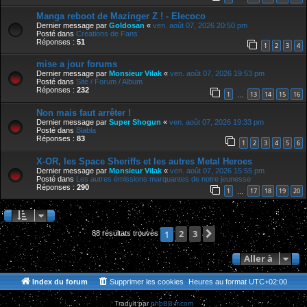
Manga reboot de Mazinger Z ! - Elecoco
Dernier message par
Goldosan
«
ven. août 07, 2026 20:50 pm
Posté dans
Creations de Fans
Réponses :
51
1
2
3
4
mise a jour forums
Dernier message par
Monsieur Vilak
«
ven. août 07, 2026 19:53 pm
Posté dans
Site / Forum / Album
Réponses :
232
1
13
14
15
16
…
Non mais faut arrêter !
Dernier message par
Super Shogun
«
ven. août 07, 2026 19:33 pm
Posté dans
Blabla
Réponses :
83
1
2
3
4
5
6
X-OR, les Space Sheriffs et les autres Metal Heroes
Dernier message par
Monsieur Vilak
«
ven. août 07, 2026 15:55 pm
Posté dans
Les autres émissions marquantes de notre jeunesse
Réponses :
290
1
17
18
19
20
…
2
3
Suivante
1
88 résultats trouvés
Aller à
Index du forum
Supprimer les cookies
Heures au format
UTC+02:00
Traduit par
phpBB-fr.com