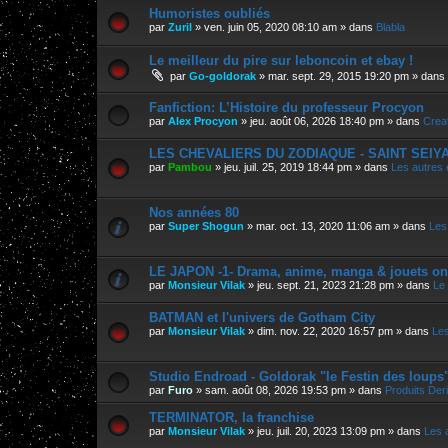
Humoristes oubliés
par
Zuril
»
ven. juin 05, 2020 08:10 am
» dans
Blabla
Le meilleur du pire sur leboncoin et ebay !
par
Go-goldorak
»
mar. sept. 29, 2015 19:20 pm
» dans
Fanfiction: L’Histoire du professeur Procyon
par
Alex Procyon
»
jeu. août 06, 2026 18:40 pm
» dans
Crea
LES CHEVALIERS DU ZODIAQUE - SAINT SEIYA, 
par
Pambou
»
jeu. juil. 25, 2019 18:44 pm
» dans
Les autres
Nos années 80
par
Super Shogun
»
mar. oct. 13, 2020 11:06 am
» dans
Les
LE JAPON -1- Drama, anime, manga & jouets on
par
Monsieur Vilak
»
jeu. sept. 21, 2023 21:28 pm
» dans
Le
BATMAN et l'univers de Gotham City
par
Monsieur Vilak
»
dim. nov. 22, 2020 16:57 pm
» dans
Les
Studio Endroad - Goldorak "le Festin des loups
par
Furo
»
sam. août 08, 2026 19:53 pm
» dans
Produits Der
TERMINATOR, la franchise
par
Monsieur Vilak
»
jeu. juil. 20, 2023 13:09 pm
» dans
Les 