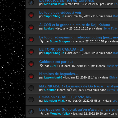
LA FRANCE DE NOTRE ENFANCE
par
Monsieur Vilak
»
mar. févr. 13, 2024 21:53 pm
» dans
Le
Le topic des vidéos à voir
par
Super Shogun
»
mar. mai 07, 2019 21:05 pm
» dans
Bla
ALCOR et la grande histoire de Koji Kabuto
par
koakeu
»
jeu. janv. 28, 2016 15:13 pm
» dans
Série TV ori
Le topic retrogaming / retrocomputing (jeux, m
par
Super Shogun
»
mar. nov. 27, 2018 15:52 pm
» dan
LE TOPIC DU CANADA - EH !
par
Super Shogun
»
dim. avr. 16, 2023 08:58 am
» dans
Bla
Goldorak est partout
par
Zuril
»
lun. sept. 16, 2019 14:21 pm
» dans
Discussi
Histoires de bagnoles...
par
Lasernium66
»
lun. juin 22, 2020 11:14 am
» dans
Blabla
MAZINKAISER - Le manga de Go Nagai : analyse 
par
Goraiten
»
sam. août 08, 2026 12:13 pm
» dans
Livres /
Emission : GRAFFI'6, 87-92, M6
par
Monsieur Vilak
»
jeu. oct. 06, 2022 08:58 am
» dans
Les 
Les trucs sur Goldorak qu'on n'avait jamais vu a
par
Monsieur Vilak
»
jeu. mai 12, 2022 19:20 pm
» dans