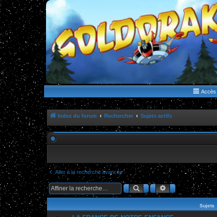
WWW.GOLDORAKGO.COM
le site de la Lune Rouge
Accès 
Index du forum
Rechercher
Sujets actifs
Aller à la recherche avancée
Rechercher
Recherche ava
Sujets