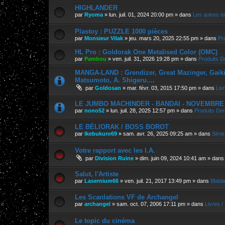
HIGHLANDER
par
Ryoma
»
lun. juil. 01, 2024 20:00 pm
» dans
Les autres é
Plastoy : PUZZLE 1000 pièces
par
Monsieur Vilak
»
jeu. mars 20, 2025 22:55 pm
» dans
Pr
HL Pro : Goldorak One Metalised Color (OMC)
par
Pambou
»
ven. juil. 31, 2026 19:28 pm
» dans
Produits D
MANGA-LAND : Grendizer, Great Mazinger, Gaiking
Matsumoto, A. Shigeru....
par
Goldosan
»
mar. févr. 03, 2015 17:50 pm
» dans
Liv
LE JUMBO MACHINDER - BANDAI - NOVEMBRE 202
par
nono52
»
lun. juil. 28, 2025 12:57 pm
» dans
Produits Der
LE BÉLIORAK / BOSS BOROT
par
Ikebukuro69
»
sam. avr. 26, 2025 09:25 am
» dans
Série
Votre rapport avec les I.A.
par
Division Ruine
»
dim. juin 09, 2024 10:41 am
» dan
Salut, l'Artiste
par
Lasernium66
»
ven. juil. 21, 2017 13:49 pm
» dans
Blabla
Les Scanlations VF de Archangel
par
archangel
»
sam. oct. 07, 2006 17:11 pm
» dans
Livres 
Le topic du cinéma