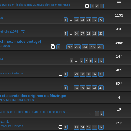
44
r
s autres émissions marquantes de notre jeunesse
1
2
3
1133
bla
1
72
73
74
75
76
…
436
ginelle (1975 - 77)
1
26
27
28
29
30
…
achines, matos vintage)
3988
s
Blabla
1
262
263
264
265
266
…
147
bla
1
6
7
8
9
10
…
485
ons sur Goldorak
1
29
30
31
32
33
…
627
1
38
39
40
41
42
…
et secrets des origines de Mazinger
4
 BD / Manga / Magazines
19
autres émissions marquantes de notre jeunesse
1
2
vant.
253
Produits Derives
1
13
14
15
16
17
…