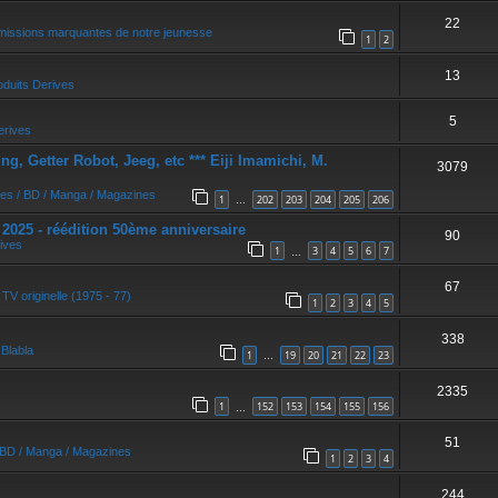
22
missions marquantes de notre jeunesse
1
2
13
oduits Derives
5
erives
, Getter Robot, Jeeg, etc *** Eiji Imamichi, M.
3079
res / BD / Manga / Magazines
1
202
203
204
205
206
…
5 - réédition 50ème anniversaire
90
ives
1
3
4
5
6
7
…
67
 TV originelle (1975 - 77)
1
2
3
4
5
338
s
Blabla
1
19
20
21
22
23
…
2335
1
152
153
154
155
156
…
51
/ BD / Manga / Magazines
1
2
3
4
244