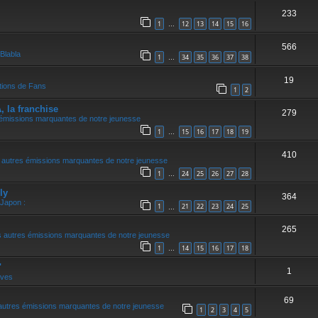
233
1
12
13
14
15
16
…
566
Blabla
1
34
35
36
37
38
…
19
tions de Fans
1
2
la franchise
279
 émissions marquantes de notre jeunesse
1
15
16
17
18
19
…
410
 autres émissions marquantes de notre jeunesse
1
24
25
26
27
28
…
ly
364
 Japon :
1
21
22
23
24
25
…
265
 autres émissions marquantes de notre jeunesse
1
14
15
16
17
18
…
"
1
ives
69
autres émissions marquantes de notre jeunesse
1
2
3
4
5