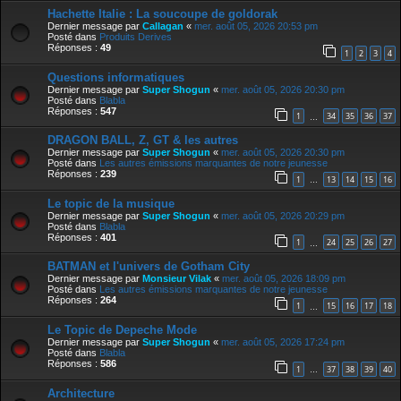
Hachette Italie : La soucoupe de goldorak
Dernier message par
Callagan
«
mer. août 05, 2026 20:53 pm
Posté dans
Produits Derives
Réponses :
49
1
2
3
4
Questions informatiques
Dernier message par
Super Shogun
«
mer. août 05, 2026 20:30 pm
Posté dans
Blabla
Réponses :
547
1
34
35
36
37
…
DRAGON BALL, Z, GT & les autres
Dernier message par
Super Shogun
«
mer. août 05, 2026 20:30 pm
Posté dans
Les autres émissions marquantes de notre jeunesse
Réponses :
239
1
13
14
15
16
…
Le topic de la musique
Dernier message par
Super Shogun
«
mer. août 05, 2026 20:29 pm
Posté dans
Blabla
Réponses :
401
1
24
25
26
27
…
BATMAN et l'univers de Gotham City
Dernier message par
Monsieur Vilak
«
mer. août 05, 2026 18:09 pm
Posté dans
Les autres émissions marquantes de notre jeunesse
Réponses :
264
1
15
16
17
18
…
Le Topic de Depeche Mode
Dernier message par
Super Shogun
«
mer. août 05, 2026 17:24 pm
Posté dans
Blabla
Réponses :
586
1
37
38
39
40
…
Architecture