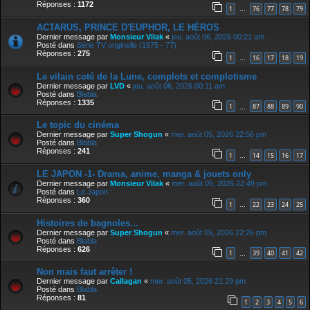
Réponses :
1172
1
76
77
78
79
…
ACTARUS, PRINCE D'EUPHOR, LE HÉROS
Dernier message par
Monsieur Vilak
«
jeu. août 06, 2026 00:21 am
Posté dans
Série TV originelle (1975 - 77)
Réponses :
275
1
16
17
18
19
…
Le vilain coté de la Lune, complots et complotisme
Dernier message par
LVD
«
jeu. août 06, 2026 00:11 am
Posté dans
Blabla
Réponses :
1335
1
87
88
89
90
…
Le topic du cinéma
Dernier message par
Super Shogun
«
mer. août 05, 2026 22:56 pm
Posté dans
Blabla
Réponses :
241
1
14
15
16
17
…
LE JAPON -1- Drama, anime, manga & jouets only
Dernier message par
Monsieur Vilak
«
mer. août 05, 2026 22:49 pm
Posté dans
Le Japon :
Réponses :
360
1
22
23
24
25
…
Histoires de bagnoles...
Dernier message par
Super Shogun
«
mer. août 05, 2026 22:26 pm
Posté dans
Blabla
Réponses :
626
1
39
40
41
42
…
Non mais faut arrêter !
Dernier message par
Callagan
«
mer. août 05, 2026 21:29 pm
Posté dans
Blabla
Réponses :
81
1
2
3
4
5
6