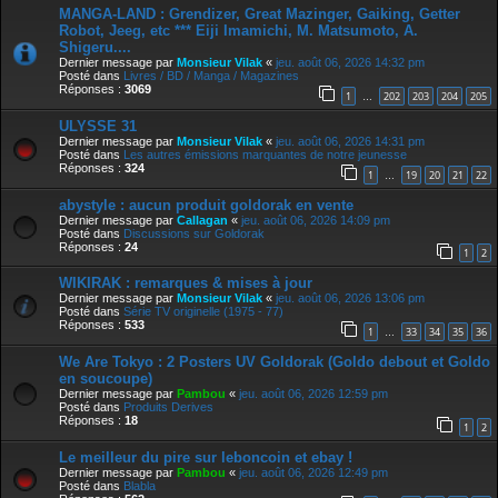
MANGA-LAND : Grendizer, Great Mazinger, Gaiking, Getter
Robot, Jeeg, etc *** Eiji Imamichi, M. Matsumoto, A.
Shigeru....
Dernier message par
Monsieur Vilak
«
jeu. août 06, 2026 14:32 pm
Posté dans
Livres / BD / Manga / Magazines
Réponses :
3069
1
202
203
204
205
…
ULYSSE 31
Dernier message par
Monsieur Vilak
«
jeu. août 06, 2026 14:31 pm
Posté dans
Les autres émissions marquantes de notre jeunesse
Réponses :
324
1
19
20
21
22
…
abystyle : aucun produit goldorak en vente
Dernier message par
Callagan
«
jeu. août 06, 2026 14:09 pm
Posté dans
Discussions sur Goldorak
Réponses :
24
1
2
WIKIRAK : remarques & mises à jour
Dernier message par
Monsieur Vilak
«
jeu. août 06, 2026 13:06 pm
Posté dans
Série TV originelle (1975 - 77)
Réponses :
533
1
33
34
35
36
…
We Are Tokyo : 2 Posters UV Goldorak (Goldo debout et Goldo
en soucoupe)
Dernier message par
Pambou
«
jeu. août 06, 2026 12:59 pm
Posté dans
Produits Derives
Réponses :
18
1
2
Le meilleur du pire sur leboncoin et ebay !
Dernier message par
Pambou
«
jeu. août 06, 2026 12:49 pm
Posté dans
Blabla