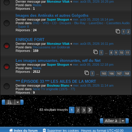
Dernier message par
Monsieur Vilak
«
mer. août 05, 2026 16:26 pm
Posté dans
Blabla
Réponses :
1
Images des Antéraks et autres Golgoths
Dernier message par
Super Shogun
«
mer. août 05, 2026 16:14 pm
Posté dans
DVD - VHS - CD - Disques - Blu-Ray - LaserDisc - Cassettes Audio
- Super 8
Réponses :
24
1
2
ENRIQUE FORT
Dernier message par
Monsieur Vilak
«
mer. août 05, 2026 16:11 pm
Posté dans
Discussions sur Goldorak
Réponses :
159
1
8
9
10
11
…
Les images amusantes, étonnantes, wtf du Net
Dernier message par
Super Shogun
«
mer. août 05, 2026 12:18 pm
Posté dans
Blabla
Réponses :
2512
1
165
166
167
168
…
*** ÉPISODE 33 *** LES AILES DE LA MORT
Dernier message par
Bouleau Blanc
«
mer. août 05, 2026 11:14 am
Posté dans
Série TV originelle (1975 - 77)
Réponses :
9
2
3
Suivante
1
83 résultats trouvés
Aller à
Index du forum
Supprimer les cookies
Heures au format
UTC+02:00