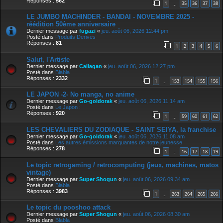
Réponses :
562
1
35
36
37
38
…
LE JUMBO MACHINDER - BANDAI - NOVEMBRE 2025 -
réédition 50ème anniversaire
Dernier message par
fugazi
«
jeu. août 06, 2026 12:44 pm
Posté dans
Produits Derives
Réponses :
81
1
2
3
4
5
6
Salut, l'Artiste
Dernier message par
Callagan
«
jeu. août 06, 2026 12:27 pm
Posté dans
Blabla
Réponses :
2332
1
153
154
155
156
…
LE JAPON -2- No manga, no anime
Dernier message par
Go-goldorak
«
jeu. août 06, 2026 11:14 am
Posté dans
Le Japon :
Réponses :
920
1
59
60
61
62
…
LES CHEVALIERS DU ZODIAQUE - SAINT SEIYA, la franchise
Dernier message par
Go-goldorak
«
jeu. août 06, 2026 11:08 am
Posté dans
Les autres émissions marquantes de notre jeunesse
Réponses :
278
1
16
17
18
19
…
Le topic retrogaming / retrocomputing (jeux, machines, matos
vintage)
Dernier message par
Super Shogun
«
jeu. août 06, 2026 09:34 am
Posté dans
Blabla
Réponses :
3983
1
263
264
265
266
…
Le topic du pooshoo attack
Dernier message par
Super Shogun
«
jeu. août 06, 2026 08:30 am
Posté dans
Blabla