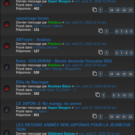
Dernier message par
Super Shogun
«
ven. août 07, 2026 12:09 pm
Posté dans
Blabla
Réponses :
402
1
24
25
26
27
…
spammage forum
Dernier message par
Pambou
«
ven. août 07, 2026 11:10 am
Posté dans
Site / Forum / Album
Réponses :
131
1
6
7
8
9
…
ABYstyle : Actarus
Dernier message par
Pambou
«
ven. août 07, 2026 11:07 am
Posté dans
Produits Derives
Réponses :
127
1
6
7
8
9
…
Kana : GOLDORAK : Bande dessinée française 2021
Dernier message par
Pambou
«
ven. août 07, 2026 10:30 am
Posté dans
Livres / BD / Manga / Magazines
Réponses :
530
1
33
34
35
36
…
Rôle de Mazinger
Dernier message par
Bouleau Blanc
«
ven. août 07, 2026 09:38 am
Posté dans
Nouvelle Série TV (2024 - ...)
Réponses :
162
1
8
9
10
11
…
LE JAPON -2- No manga, no anime
Dernier message par
Super Shogun
«
ven. août 07, 2026 09:03 am
Posté dans
Le Japon :
Réponses :
921
1
59
60
61
62
…
LES DESSINS ANIMÉS NON JAPONAIS POUR LA JEUNESSE
70/80
Dernier message par
Stéphane Dumas
«
ven. août 07, 2026 00:16 am