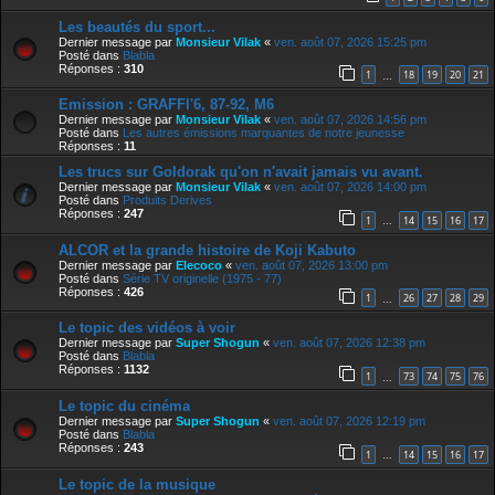
Les beautés du sport...
Dernier message par
Monsieur Vilak
«
ven. août 07, 2026 15:25 pm
Posté dans
Blabla
Réponses :
310
1
18
19
20
21
…
Emission : GRAFFI'6, 87-92, M6
Dernier message par
Monsieur Vilak
«
ven. août 07, 2026 14:56 pm
Posté dans
Les autres émissions marquantes de notre jeunesse
Réponses :
11
Les trucs sur Goldorak qu'on n'avait jamais vu avant.
Dernier message par
Monsieur Vilak
«
ven. août 07, 2026 14:00 pm
Posté dans
Produits Derives
Réponses :
247
1
14
15
16
17
…
ALCOR et la grande histoire de Koji Kabuto
Dernier message par
Elecoco
«
ven. août 07, 2026 13:00 pm
Posté dans
Série TV originelle (1975 - 77)
Réponses :
426
1
26
27
28
29
…
Le topic des vidéos à voir
Dernier message par
Super Shogun
«
ven. août 07, 2026 12:38 pm
Posté dans
Blabla
Réponses :
1132
1
73
74
75
76
…
Le topic du cinéma
Dernier message par
Super Shogun
«
ven. août 07, 2026 12:19 pm
Posté dans
Blabla
Réponses :
243
1
14
15
16
17
…
Le topic de la musique