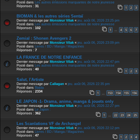
Posté dans
Les autres émissions marquantes de notre jeunesse
Réponses :
31
1
2
3
BIOMAN & les autres séries Sentaï
Dernier message par
Monsieur Vilak
«
jeu. août 06, 2026 23:25 pm
Posté dans
Les autres émissions marquantes de notre jeunesse
Réponses :
102
1
4
5
6
7
…
Zemial : Shonen Avengers 2
Dernier message par
Monsieur Vilak
«
jeu. août 06, 2026 23:09 pm
Posté dans
Livres / BD / Manga / Magazines
Réponses :
7
LA FRANCE DE NOTRE ENFANCE
Dernier message par
Monsieur Vilak
«
jeu. août 06, 2026 22:47 pm
Posté dans
Les autres émissions marquantes de notre jeunesse
Réponses :
40
1
2
3
Salut, l'Artiste
Dernier message par
Callagan
«
jeu. août 06, 2026 22:35 pm
Posté dans
Blabla
Réponses :
2334
1
153
154
155
156
…
LE JAPON -1- Drama, anime, manga & jouets only
Dernier message par
Monsieur Vilak
«
jeu. août 06, 2026 22:27 pm
Posté dans
Le Japon :
Réponses :
362
1
22
23
24
25
…
Les Scanlations VF de Archangel
Dernier message par
Monsieur Vilak
«
jeu. août 06, 2026 22:12 pm
Posté dans
Livres / BD / Manga / Magazines
Réponses :
47
1
2
3
4