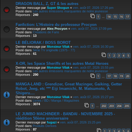
DRAGON BALL, Z, GT & les autres
Dernier message par
Super Shogun
«
ven. août 07, 2026 17:26 pm
Posté dans
Les autres émissions marquantes de notre jeunesse
Réponses :
240
1
14
15
16
17
…
Fanfiction: L’Histoire du professeur Procyon
Dernier message par
Alex Procyon
«
ven. août 07, 2026 17:09 pm
Posté dans
Creations de Fans
Réponses :
13
LE BÉLIORAK / BOSS BOROT
Dernier message par
Monsieur Vilak
«
ven. août 07, 2026 16:30 pm
Posté dans
Série TV originelle (1975 - 77)
Réponses :
61
1
2
3
4
5
X-OR, les Space Sheriffs et les autres Metal Heroes
Dernier message par
Monsieur Vilak
«
ven. août 07, 2026 15:55 pm
Posté dans
Les autres émissions marquantes de notre jeunesse
Réponses :
290
1
17
18
19
20
…
MANGA-LAND : Grendizer, Great Mazinger, Gaiking, Getter
Robot, Jeeg, etc *** Eiji Imamichi, M. Matsumoto, A.
Shigeru....
Dernier message par
Monsieur Vilak
«
ven. août 07, 2026 15:27 pm
Posté dans
Livres / BD / Manga / Magazines
Réponses :
3074
1
202
203
204
205
…
LE JUMBO MACHINDER - BANDAI - NOVEMBRE 2025 -
réédition 50ème anniversaire
Dernier message par
fugazi
«
ven. août 07, 2026 15:25 pm
Posté dans
Produits Derives
Réponses :
87
1
2
3
4
5
6