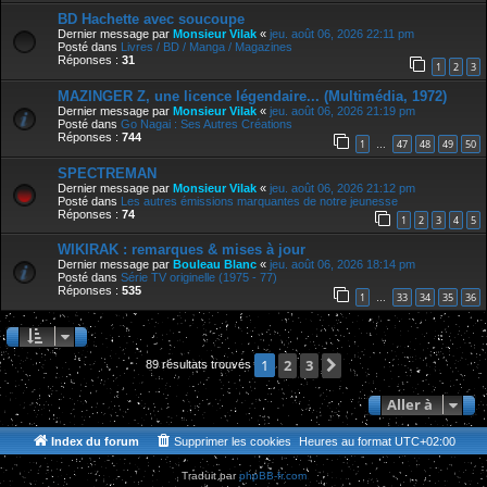
BD Hachette avec soucoupe
Dernier message par
Monsieur Vilak
«
jeu. août 06, 2026 22:11 pm
Posté dans
Livres / BD / Manga / Magazines
Réponses :
31
1
2
3
MAZINGER Z, une licence légendaire... (Multimédia, 1972)
Dernier message par
Monsieur Vilak
«
jeu. août 06, 2026 21:19 pm
Posté dans
Go Nagai : Ses Autres Créations
Réponses :
744
1
47
48
49
50
…
SPECTREMAN
Dernier message par
Monsieur Vilak
«
jeu. août 06, 2026 21:12 pm
Posté dans
Les autres émissions marquantes de notre jeunesse
Réponses :
74
1
2
3
4
5
WIKIRAK : remarques & mises à jour
Dernier message par
Bouleau Blanc
«
jeu. août 06, 2026 18:14 pm
Posté dans
Série TV originelle (1975 - 77)
Réponses :
535
1
33
34
35
36
…
2
3
Suivante
1
89 résultats trouvés
Aller à
Index du forum
Supprimer les cookies
Heures au format
UTC+02:00
Traduit par
phpBB-fr.com