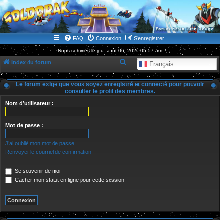
WWW.GOLDORAKGO.COM
le site de la Lune Rouge
FAQ
Connexion
S’enregistrer
Nous sommes le jeu. août 06, 2026 05:57 am
R
Index du forum
Français
e
Le forum exige que vous soyez enregistré et connecté pour pouvoir
c
consulter le profil des membres.
h
Nom d’utilisateur :
e
r
Mot de passe :
c
J’ai oublié mon mot de passe
h
Renvoyer le courriel de confirmation
e
r
Se souvenir de moi
Cacher mon statut en ligne pour cette session