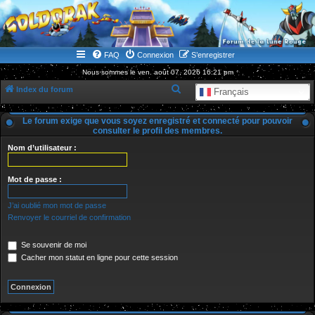
WWW.GOLDORAKGO.COM
le site de la Lune Rouge
FAQ
Connexion
S’enregistrer
Nous sommes le ven. août 07, 2026 16:21 pm
R
Index du forum
Français
e
Le forum exige que vous soyez enregistré et connecté pour pouvoir
c
consulter le profil des membres.
h
Nom d’utilisateur :
e
r
Mot de passe :
c
J’ai oublié mon mot de passe
h
Renvoyer le courriel de confirmation
e
r
Se souvenir de moi
Cacher mon statut en ligne pour cette session