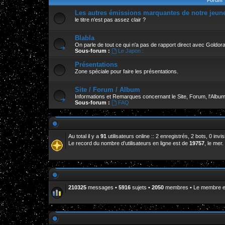
Forum
Les autres émissions marquantes de notre jeun
le titre n'est pas assez clair ?
Blabla
On parle de tout ce qui n'a pas de rapport direct avec Goldor
Sous-forum :
Le Japon :
Présentations
Zone spéciale pour faire les présentations.
Site / Forum / Album
Informations et Remarques concernant le Site, Forum, l'Album
Sous-forum :
FAQ
Au total il y a
91
utilisateurs online :: 2 enregistrés, 2 bots, 0 inv
Le record du nombre d’utilisateurs en ligne est de
19757
, le mer
210325
messages •
5916
sujets •
2050
membres • Le membre enr