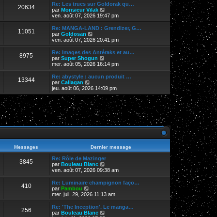
r
Re: Les trucs sur Goldorak qu…
20634
l
V
par
Monsieur Vilak
e
o
ven. août 07, 2026 19:47 pm
d
i
e
r
Re: MANGA-LAND : Grendizer, G…
11051
r
l
V
par
Goldosan
n
e
o
ven. août 07, 2026 20:41 pm
i
d
i
e
e
r
Re: Images des Antéraks et au…
r
8975
r
l
V
par
Super Shogun
m
n
e
o
mer. août 05, 2026 16:14 pm
e
i
d
i
s
e
e
r
Re: abystyle : aucun produit …
s
r
13344
r
l
V
par
Callagan
a
m
n
e
o
jeu. août 06, 2026 14:09 pm
g
e
i
d
i
e
s
e
e
r
s
r
r
l
a
m
n
e
g
e
i
d
e
s
e
e
s
r
r
a
m
n
g
e
i
e
s
e
Messages
Dernier message
s
r
a
m
Re: Rôle de Mazinger
3845
g
e
V
par
Bouleau Blanc
e
s
o
ven. août 07, 2026 09:38 am
s
i
a
r
Re: Luminaire champignon faço…
410
g
l
V
par
Pambou
e
e
o
mer. juil. 29, 2026 11:13 am
d
i
e
r
Re: 'The Inception'. Le manga…
256
r
l
V
par
Bouleau Blanc
n