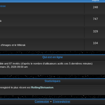
Sujets
esse
248
747
ak
329
104
 d'images et le Wikirak
Qui est en ligne
isible and 87 invités (d’après le nombre d’utilisateurs actifs ces 5 dernières minutes)
. mars 25, 2026 09:00 am
Statistiques
egistré le plus récent est
RollingSlotsaston
.
Connexion
•
S’enregistrer