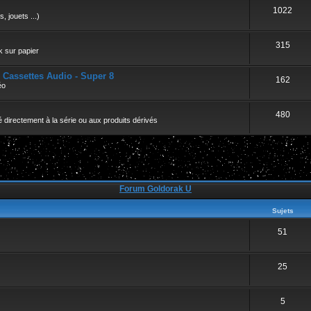
r
1022
, jouets ...)
315
k sur papier
- Cassettes Audio - Super 8
162
éo
480
 directement à la série ou aux produits dérivés
Forum Goldorak U
Sujets
51
25
5