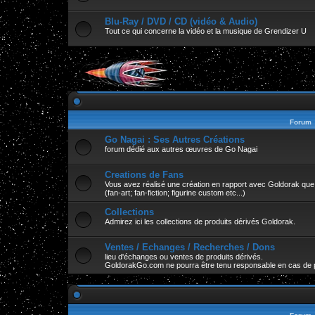
Blu-Ray / DVD / CD (vidéo & Audio)
Tout ce qui concerne la vidéo et la musique de Grendizer U
Forum
Go Nagai : Ses Autres Créations
forum dédié aux autres œuvres de Go Nagai
Creations de Fans
Vous avez réalisé une création en rapport avec Goldorak que v
(fan-art; fan-fiction; figurine custom etc...)
Collections
Admirez ici les collections de produits dérivés Goldorak.
Ventes / Echanges / Recherches / Dons
lieu d'échanges ou ventes de produits dérivés.
GoldorakGo.com ne pourra être tenu responsable en cas de 