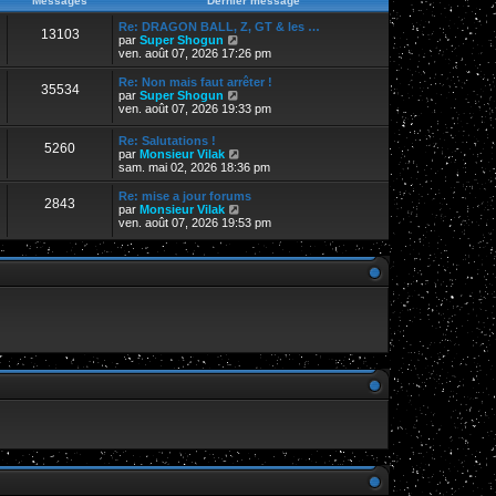
Messages
Dernier message
s
r
r
a
m
n
Re: DRAGON BALL, Z, GT & les …
g
13103
e
i
V
par
Super Shogun
e
s
e
o
ven. août 07, 2026 17:26 pm
s
r
i
a
m
r
Re: Non mais faut arrêter !
g
35534
e
l
V
par
Super Shogun
e
s
e
o
ven. août 07, 2026 19:33 pm
s
d
i
a
e
r
Re: Salutations !
g
r
5260
l
V
par
Monsieur Vilak
e
n
e
o
sam. mai 02, 2026 18:36 pm
i
d
i
e
e
r
Re: mise a jour forums
r
r
2843
l
V
par
Monsieur Vilak
m
n
e
o
ven. août 07, 2026 19:53 pm
e
i
d
i
s
e
e
r
s
r
r
l
a
m
n
e
g
e
i
d
e
s
e
e
s
r
r
a
m
n
g
e
i
e
s
e
s
r
a
m
g
e
e
s
s
a
g
e