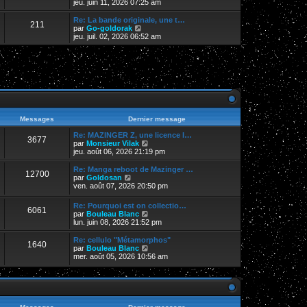
e
o
jeu. juin 11, 2026 07:25 am
i
d
i
e
e
r
Re: La bande originale, une t…
r
211
r
l
V
par
Go-goldorak
m
n
e
o
jeu. juil. 02, 2026 06:52 am
e
i
d
i
s
e
e
r
s
r
r
l
a
m
n
e
g
e
i
d
e
s
e
e
s
r
r
a
m
n
g
e
i
e
s
e
Messages
Dernier message
s
r
a
m
Re: MAZINGER Z, une licence l…
3677
g
e
V
par
Monsieur Vilak
e
s
o
jeu. août 06, 2026 21:19 pm
s
i
a
r
Re: Manga reboot de Mazinger …
12700
g
l
V
par
Goldosan
e
e
o
ven. août 07, 2026 20:50 pm
d
i
e
r
Re: Pourquoi est on collectio…
r
6061
l
V
par
Bouleau Blanc
n
e
o
lun. juin 08, 2026 21:52 pm
i
d
i
e
e
r
Re: cellulo "Métamorphos"
r
r
1640
l
V
par
Bouleau Blanc
m
n
e
o
mer. août 05, 2026 10:56 am
e
i
d
i
s
e
e
r
s
r
r
l
a
m
n
e
g
e
i
d
e
s
e
e