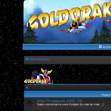
WWW.GOLDORAKGO.COM
le site de la Lune Rouge
Accès 
Index du forum
Forum
Série TV originelle (1975 - 77)
Sujets concernant la serie d'origine (la vraie de vraie ...)