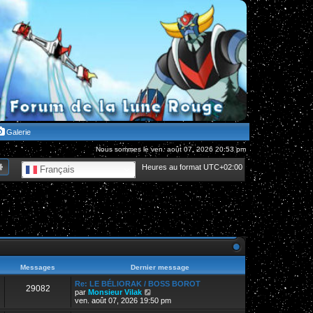
Galerie
Nous sommes le ven. août 07, 2026 20:53 pm
hercher
Recherche avancée
Heures au format
UTC+02:00
Français
Messages
Dernier message
Re: LE BÉLIORAK / BOSS BOROT
29082
V
par
Monsieur Vilak
o
ven. août 07, 2026 19:50 pm
i