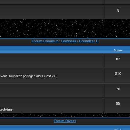
8
Forum Commun : Goldorak / Grendizer U
Sujets
82
510
ous souhaitez partager, alors c'est ici :
70
85
problème.
Forum Divers