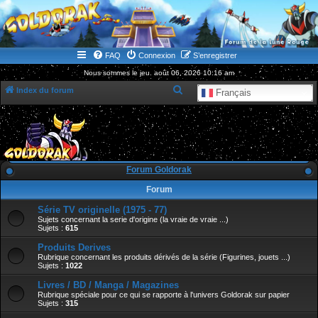
WWW.GOLDORAKGO.COM
le site de la Lune Rouge
FAQ
Connexion
S’enregistrer
Nous sommes le jeu. août 06, 2026 10:16 am
R
Index du forum
Français
e
c
h
e
Forum Goldorak
r
Forum
c
Série TV originelle (1975 - 77)
h
Sujets concernant la serie d'origine (la vraie de vraie ...)
e
Sujets :
615
r
Produits Derives
Rubrique concernant les produits dérivés de la série (Figurines, jouets ...)
Sujets :
1022
Livres / BD / Manga / Magazines
Rubrique spéciale pour ce qui se rapporte à l'univers Goldorak sur papier
Sujets :
315