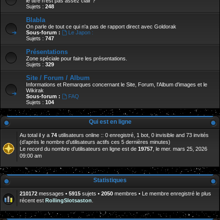
le titre n'est pas assez clair ?
Sujets :
248
Blabla
On parle de tout ce qui n'a pas de rapport direct avec Goldorak
Sous-forum :
Le Japon :
Sujets :
747
Présentations
Zone spéciale pour faire les présentations.
Sujets :
329
Site / Forum / Album
Informations et Remarques concernant le Site, Forum, l'Album d'images et le
Wikirak
Sous-forum :
FAQ
Sujets :
104
Qui est en ligne
Au total il y a
74
utilisateurs online :: 0 enregistré, 1 bot, 0 invisible and 73 invités
(d’après le nombre d’utilisateurs actifs ces 5 dernières minutes)
Le record du nombre d’utilisateurs en ligne est de
19757
, le mer. mars 25, 2026
09:00 am
Statistiques
210172
messages •
5915
sujets •
2050
membres • Le membre enregistré le plus
récent est
RollingSlotsaston
.