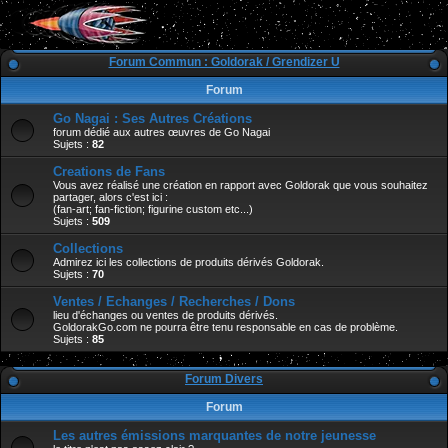
Forum Commun : Goldorak / Grendizer U
Forum
Go Nagai : Ses Autres Créations
forum dédié aux autres œuvres de Go Nagai
Sujets :
82
Creations de Fans
Vous avez réalisé une création en rapport avec Goldorak que vous souhaitez
partager, alors c'est ici :
(fan-art; fan-fiction; figurine custom etc...)
Sujets :
509
Collections
Admirez ici les collections de produits dérivés Goldorak.
Sujets :
70
Ventes / Echanges / Recherches / Dons
lieu d'échanges ou ventes de produits dérivés.
GoldorakGo.com ne pourra être tenu responsable en cas de problème.
Sujets :
85
Forum Divers
Forum
Les autres émissions marquantes de notre jeunesse