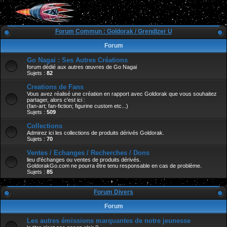
Forum Commun : Goldorak / Grendizer U
Forum
Go Nagai : Ses Autres Créations
forum dédié aux autres œuvres de Go Nagai
Sujets :
82
Creations de Fans
Vous avez réalisé une création en rapport avec Goldorak que vous souhaitez
partager, alors c'est ici :
(fan-art; fan-fiction; figurine custom etc...)
Sujets :
509
Collections
Admirez ici les collections de produits dérivés Goldorak.
Sujets :
70
Ventes / Echanges / Recherches / Dons
lieu d'échanges ou ventes de produits dérivés.
GoldorakGo.com ne pourra être tenu responsable en cas de problème.
Sujets :
85
Forum Divers
Forum
Les autres émissions marquantes de notre jeunesse