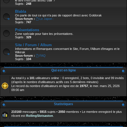
le titre n'est pas assez clair ?
Sujets :
248
Blabla
On parle de tout ce qui n'a pas de rapport direct avec Goldorak
Sous-forum :
Le Japon :
Sujets :
747
Présentations
Zone spéciale pour faire les présentations.
Sujets :
329
Site / Forum / Album
Informations et Remarques concernant le Site, Forum, l'Album d'images et le
Wikirak
Sous-forum :
FAQ
Sujets :
104
Qui est en ligne
Au total il y a
101
utilisateurs online :: 0 enregistré, 2 bots, 0 invisible and 99 invités
(d’après le nombre d’utilisateurs actifs ces 5 dernières minutes)
Le record du nombre d’utilisateurs en ligne est de
19757
, le mer. mars 25, 2026
09:00 am
Statistiques
210160
messages •
5915
sujets •
2050
membres • Le membre enregistré le plus
récent est
RollingSlotsaston
.