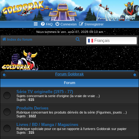
WWW.GOLDORAKGO.COM
le site de la Lune Rouge
FAQ
Connexion
S’enregistrer
Nous sommes le ven. août 07, 2026 09:13 am
R
Index du forum
Français
e
c
h
e
Forum Goldorak
r
Forum
c
Série TV originelle (1975 - 77)
h
Sujets concernant la serie d'origine (la vraie de vraie ...)
e
Sujets :
615
r
Produits Derives
Rubrique concernant les produits dérivés de la série (Figurines, jouets ...)
Sujets :
1022
Livres / BD / Manga / Magazines
Rubrique spéciale pour ce qui se rapporte à l'univers Goldorak sur papier
Sujets :
315