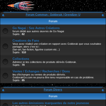
Forum Commun : Goldorak / Grendizer U
Forum
Go Nagai : Ses Autres Créations
forum dédié aux autres œuvres de Go Nagai
Sujets :
82
Creations de Fans
Vous avez réalisé une création en rapport avec Goldorak que vous souhaitez
partager, alors c'est ici :
(fan-art; fan-fiction; figurine custom etc...)
Sujets :
510
Collections
Admirez ici les collections de produits dérivés Goldorak.
Sujets :
70
Ventes / Echanges / Recherches / Dons
lieu d'échanges ou ventes de produits dérivés.
GoldorakGo.com ne pourra être tenu responsable en cas de problème.
Sujets :
85
Forum Divers
Forum
Les autres émissions marquantes de notre jeunesse