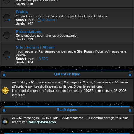
le titre n'est pas assez clair ?
Sujets :
248
Blabla
On parle de tout ce qui n'a pas de rapport direct avec Goldorak
Sous-forum :
Le Japon :
Sujets :
747
Présentations
Zone spéciale pour faire les présentations.
Sujets :
329
Site / Forum / Album
Informations et Remarques concernant le Site, Forum, l'Album d'images et le
Wikirak
Sous-forum :
FAQ
Sujets :
104
Qui est en ligne
Au total il y a
54
utilisateurs online :: 0 enregistré, 2 bots, 1 invisible and 51 invités
(d’après le nombre d’utilisateurs actifs ces 5 dernières minutes)
Le record du nombre d’utilisateurs en ligne est de
19757
, le mer. mars 25, 2026
09:00 am
Statistiques
210257
messages •
5916
sujets •
2050
membres • Le membre enregistré le plus
récent est
RollingSlotsaston
.