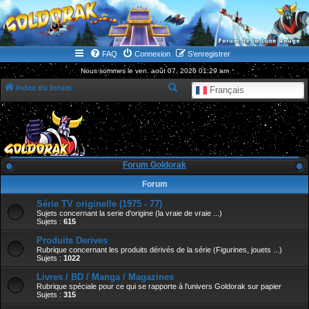
WWW.GOLDORAKGO.COM
le site de la Lune Rouge
FAQ
Connexion
S’enregistrer
Nous sommes le ven. août 07, 2026 01:29 am
R
Index du forum
Français
e
c
h
e
Forum Goldorak
r
Forum
c
Série TV originelle (1975 - 77)
h
Sujets concernant la serie d'origine (la vraie de vraie ...)
e
Sujets :
615
r
Produits Derives
Rubrique concernant les produits dérivés de la série (Figurines, jouets ...)
Sujets :
1022
Livres / BD / Manga / Magazines
Rubrique spéciale pour ce qui se rapporte à l'univers Goldorak sur papier
Sujets :
315