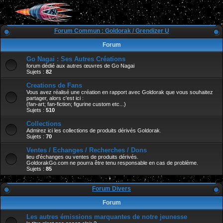
Forum Commun : Goldorak / Grendizer U
Forum
Go Nagai : Ses Autres Créations
forum dédié aux autres œuvres de Go Nagai
Sujets :
82
Creations de Fans
Vous avez réalisé une création en rapport avec Goldorak que vous souhaitez
partager, alors c'est ici :
(fan-art; fan-fiction; figurine custom etc...)
Sujets :
510
Collections
Admirez ici les collections de produits dérivés Goldorak.
Sujets :
70
Ventes / Echanges / Recherches / Dons
lieu d'échanges ou ventes de produits dérivés.
GoldorakGo.com ne pourra être tenu responsable en cas de problème.
Sujets :
85
Forum Divers
Forum
Les autres émissions marquantes de notre jeunesse