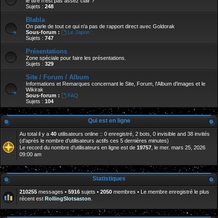
le titre n'est pas assez clair ?
Sujets :
248
Blabla
On parle de tout ce qui n'a pas de rapport direct avec Goldorak
Sous-forum :
Le Japon :
Sujets :
747
Présentations
Zone spéciale pour faire les présentations.
Sujets :
329
Site / Forum / Album
Informations et Remarques concernant le Site, Forum, l'Album d'images et le
Wikirak
Sous-forum :
FAQ
Sujets :
104
Qui est en ligne
Au total il y a
40
utilisateurs online :: 0 enregistré, 2 bots, 0 invisible and 38 invités
(d’après le nombre d’utilisateurs actifs ces 5 dernières minutes)
Le record du nombre d’utilisateurs en ligne est de
19757
, le mer. mars 25, 2026
09:00 am
Statistiques
210255
messages •
5916
sujets •
2050
membres • Le membre enregistré le plus
récent est
RollingSlotsaston
.