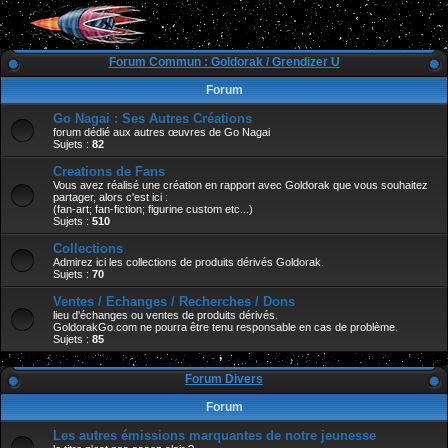
Forum Commun : Goldorak / Grendizer U
Forum
Go Nagai : Ses Autres Créations
forum dédié aux autres œuvres de Go Nagai
Sujets :
82
Creations de Fans
Vous avez réalisé une création en rapport avec Goldorak que vous souhaitez
partager, alors c'est ici :
(fan-art; fan-fiction; figurine custom etc...)
Sujets :
510
Collections
Admirez ici les collections de produits dérivés Goldorak.
Sujets :
70
Ventes / Echanges / Recherches / Dons
lieu d'échanges ou ventes de produits dérivés.
GoldorakGo.com ne pourra être tenu responsable en cas de problème.
Sujets :
85
Forum Divers
Forum
Les autres émissions marquantes de notre jeunesse