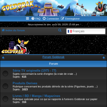
WWW.GOLDORAKGO.COM
le site de la Lune Rouge
FAQ
Connexion
S’enregistrer
Nous sommes le dim. août 09, 2026 15:48 pm
R
Index du forum
Français
e
c
h
e
Forum Goldorak
r
Forum
c
Série TV originelle (1975 - 77)
h
Sujets concernant la serie d'origine (la vraie de vraie ...)
e
Sujets :
615
r
Produits Derives
Rubrique concernant les produits dérivés de la série (Figurines, jouets ...)
Sujets :
1023
Livres / BD / Manga / Magazines
Rubrique spéciale pour ce qui se rapporte à l'univers Goldorak sur papier
Sujets :
316