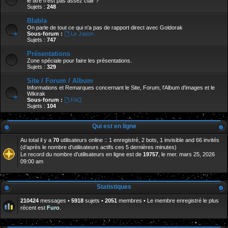
le titre n'est pas assez clair ?
Sujets :
248
Blabla
On parle de tout ce qui n'a pas de rapport direct avec Goldorak
Sous-forum :
Le Japon :
Sujets :
747
Présentations
Zone spéciale pour faire les présentations.
Sujets :
329
Site / Forum / Album
Informations et Remarques concernant le Site, Forum, l'Album d'images et le
Wikirak
Sous-forum :
FAQ
Sujets :
104
Qui est en ligne
Au total il y a
70
utilisateurs online :: 1 enregistré, 2 bots, 1 invisible and 66 invités
(d’après le nombre d’utilisateurs actifs ces 5 dernières minutes)
Le record du nombre d’utilisateurs en ligne est de
19757
, le mer. mars 25, 2026
09:00 am
Statistiques
210424
messages •
5918
sujets •
2051
membres • Le membre enregistré le plus
récent est
Furo
.