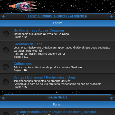
Forum Commun : Goldorak / Grendizer U
Forum
Go Nagai : Ses Autres Créations
forum dédié aux autres œuvres de Go Nagai
Sujets :
82
Creations de Fans
Vous avez réalisé une création en rapport avec Goldorak que vous souhaitez
partager, alors c'est ici :
(fan-art; fan-fiction; figurine custom etc...)
Sujets :
510
Collections
Admirez ici les collections de produits dérivés Goldorak.
Sujets :
70
Ventes / Echanges / Recherches / Dons
lieu d'échanges ou ventes de produits dérivés.
GoldorakGo.com ne pourra être tenu responsable en cas de problème.
Sujets :
85
Forum Divers
Forum
Les autres émissions marquantes de notre jeunesse