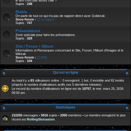
le titre n'est pas assez clair ?
Sujets :
248
Blabla
On parle de tout ce qui n'a pas de rapport direct avec Goldorak
Sous-forum :
Le Japon :
Sujets :
747
Présentations
Zone spéciale pour faire les présentations.
Sujets :
329
Site / Forum / Album
Informations et Remarques concernant le Site, Forum, l'Album d'images et le
Wikirak
Sous-forum :
FAQ
Sujets :
104
Qui est en ligne
Au total il y a
83
utilisateurs online :: 0 enregistré, 1 bot, 0 invisible and 82 invités
(d’après le nombre d’utilisateurs actifs ces 5 dernières minutes)
Le record du nombre d’utilisateurs en ligne est de
19757
, le mer. mars 25, 2026
09:00 am
Statistiques
210255
messages •
5916
sujets •
2050
membres • Le membre enregistré le plus
récent est
RollingSlotsaston
.