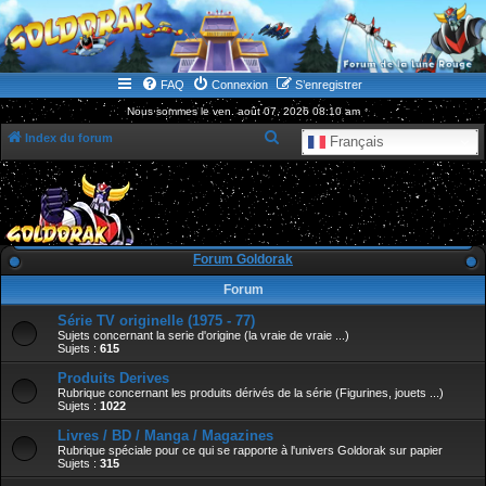
WWW.GOLDORAKGO.COM
le site de la Lune Rouge
FAQ
Connexion
S’enregistrer
Nous sommes le ven. août 07, 2026 08:10 am
R
Index du forum
Français
e
c
h
e
Forum Goldorak
r
Forum
c
Série TV originelle (1975 - 77)
h
Sujets concernant la serie d'origine (la vraie de vraie ...)
e
Sujets :
615
r
Produits Derives
Rubrique concernant les produits dérivés de la série (Figurines, jouets ...)
Sujets :
1022
Livres / BD / Manga / Magazines
Rubrique spéciale pour ce qui se rapporte à l'univers Goldorak sur papier
Sujets :
315