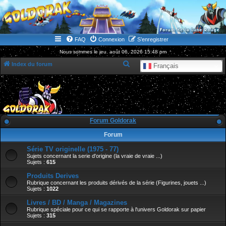
WWW.GOLDORAKGO.COM
le site de la Lune Rouge
FAQ
Connexion
S’enregistrer
Nous sommes le jeu. août 06, 2026 15:48 pm
R
Index du forum
Français
e
c
h
e
Forum Goldorak
r
Forum
c
Série TV originelle (1975 - 77)
h
Sujets concernant la serie d'origine (la vraie de vraie ...)
e
Sujets :
615
r
Produits Derives
Rubrique concernant les produits dérivés de la série (Figurines, jouets ...)
Sujets :
1022
Livres / BD / Manga / Magazines
Rubrique spéciale pour ce qui se rapporte à l'univers Goldorak sur papier
Sujets :
315