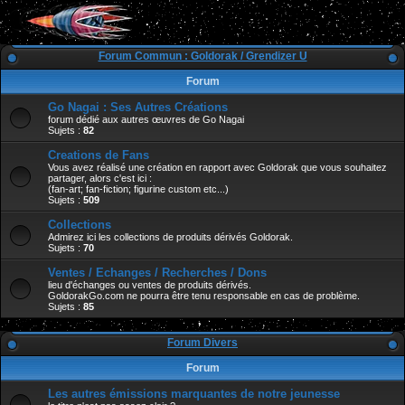
Forum Commun : Goldorak / Grendizer U
Forum
Go Nagai : Ses Autres Créations
forum dédié aux autres œuvres de Go Nagai
Sujets :
82
Creations de Fans
Vous avez réalisé une création en rapport avec Goldorak que vous souhaitez
partager, alors c'est ici :
(fan-art; fan-fiction; figurine custom etc...)
Sujets :
509
Collections
Admirez ici les collections de produits dérivés Goldorak.
Sujets :
70
Ventes / Echanges / Recherches / Dons
lieu d'échanges ou ventes de produits dérivés.
GoldorakGo.com ne pourra être tenu responsable en cas de problème.
Sujets :
85
Forum Divers
Forum
Les autres émissions marquantes de notre jeunesse