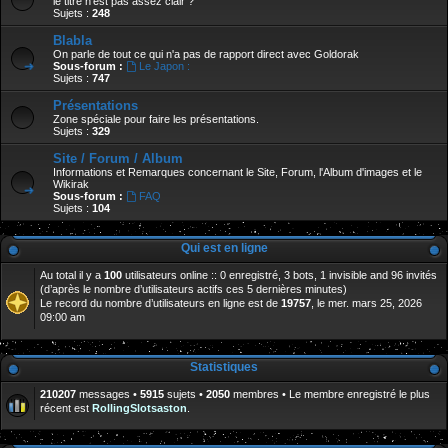
le titre n'est pas assez clair ?
Sujets :
248
Blabla
On parle de tout ce qui n'a pas de rapport direct avec Goldorak
Sous-forum :
Le Japon :
Sujets :
747
Présentations
Zone spéciale pour faire les présentations.
Sujets :
329
Site / Forum / Album
Informations et Remarques concernant le Site, Forum, l'Album d'images et le
Wikirak
Sous-forum :
FAQ
Sujets :
104
Qui est en ligne
Au total il y a
100
utilisateurs online :: 0 enregistré, 3 bots, 1 invisible and 96 invités
(d’après le nombre d’utilisateurs actifs ces 5 dernières minutes)
Le record du nombre d’utilisateurs en ligne est de
19757
, le mer. mars 25, 2026
09:00 am
Statistiques
210207
messages •
5915
sujets •
2050
membres • Le membre enregistré le plus
récent est
RollingSlotsaston
.