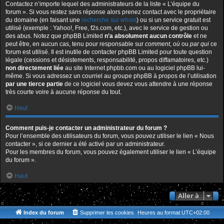
Contactez n’importe lequel des administrateurs de la liste « L’équipe du
forum ». Si vous restez sans réponse alors prenez contact avec le propriétaire
du domaine (en faisant une
recherche sur whois
) ou si un service gratuit est
utilisé (exemple : Yahoo!, Free, f2s.com, etc.), avec le service de gestion ou
des abus. Notez que phpBB Limited
n’a absolument aucun contrôle
et ne
peut être, en aucun cas, tenu pour responsable sur
comment
,
où
ou
par qui
ce
forum est utilisé. Il est inutile de contacter phpBB Limited pour toute question
légale (cessions et désistements, responsabilité, propos diffamatoires, etc.)
non directement liée
au site Internet phpbb.com ou au logiciel phpBB lui-
même. Si vous adressez un courriel au groupe phpBB à propos de l’utilisation
par une tierce partie
de ce logiciel vous devez vous attendre à une réponse
très courte voire à aucune réponse du tout.
Haut
Comment puis-je contacter un administrateur du forum ?
Pour l’ensemble des utilisateurs du forum, vous pouvez utiliser le lien « Nous
contacter », si ce dernier a été activé par un administrateur.
Pour les membres du forum, vous pouvez également utiliser le lien « L’équipe
du forum ».
Haut
Aller à
Index du forum
Supprimer les cookies
Heures au format
UTC+02:00