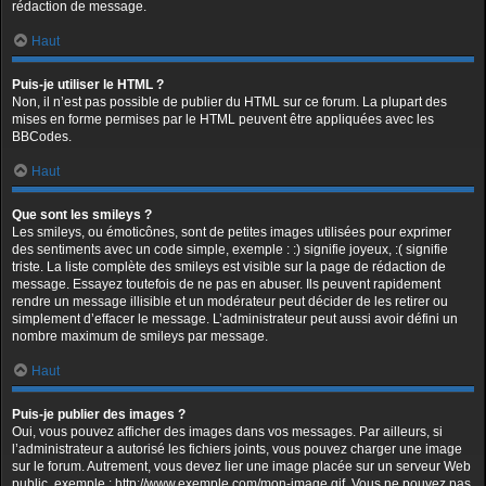
rédaction de message.
Haut
Puis-je utiliser le HTML ?
Non, il n’est pas possible de publier du HTML sur ce forum. La plupart des
mises en forme permises par le HTML peuvent être appliquées avec les
BBCodes.
Haut
Que sont les smileys ?
Les smileys, ou émoticônes, sont de petites images utilisées pour exprimer
des sentiments avec un code simple, exemple : :) signifie joyeux, :( signifie
triste. La liste complète des smileys est visible sur la page de rédaction de
message. Essayez toutefois de ne pas en abuser. Ils peuvent rapidement
rendre un message illisible et un modérateur peut décider de les retirer ou
simplement d’effacer le message. L’administrateur peut aussi avoir défini un
nombre maximum de smileys par message.
Haut
Puis-je publier des images ?
Oui, vous pouvez afficher des images dans vos messages. Par ailleurs, si
l’administrateur a autorisé les fichiers joints, vous pouvez charger une image
sur le forum. Autrement, vous devez lier une image placée sur un serveur Web
public, exemple : http://www.exemple.com/mon-image.gif. Vous ne pouvez pas