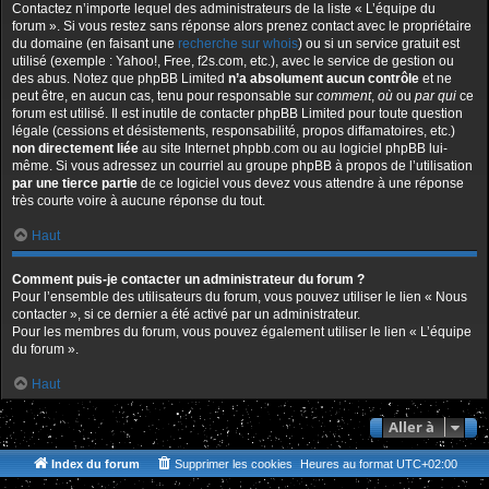
Contactez n’importe lequel des administrateurs de la liste « L’équipe du
forum ». Si vous restez sans réponse alors prenez contact avec le propriétaire
du domaine (en faisant une
recherche sur whois
) ou si un service gratuit est
utilisé (exemple : Yahoo!, Free, f2s.com, etc.), avec le service de gestion ou
des abus. Notez que phpBB Limited
n’a absolument aucun contrôle
et ne
peut être, en aucun cas, tenu pour responsable sur
comment
,
où
ou
par qui
ce
forum est utilisé. Il est inutile de contacter phpBB Limited pour toute question
légale (cessions et désistements, responsabilité, propos diffamatoires, etc.)
non directement liée
au site Internet phpbb.com ou au logiciel phpBB lui-
même. Si vous adressez un courriel au groupe phpBB à propos de l’utilisation
par une tierce partie
de ce logiciel vous devez vous attendre à une réponse
très courte voire à aucune réponse du tout.
Haut
Comment puis-je contacter un administrateur du forum ?
Pour l’ensemble des utilisateurs du forum, vous pouvez utiliser le lien « Nous
contacter », si ce dernier a été activé par un administrateur.
Pour les membres du forum, vous pouvez également utiliser le lien « L’équipe
du forum ».
Haut
Aller à
Index du forum
Supprimer les cookies
Heures au format
UTC+02:00