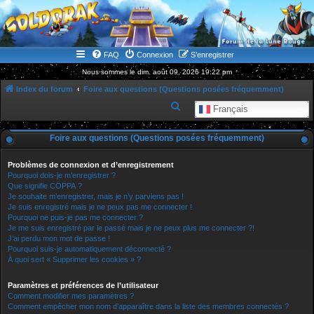
WWW.GOLDORAKGO.COM
le site de la Lune Rouge
FAQ
Connexion
S’enregistrer
Nous sommes le dim. août 09, 2026 19:22 pm
Index du forum
Foire aux questions (Questions posées fréquemment)
R
Français
e
Foire aux questions (Questions posées fréquemment)
c
h
Problèmes de connexion et d’enregistrement
e
Pourquoi dois-je m’enregistrer ?
Que signifie COPPA ?
r
Je souhaite m’enregistrer, mais je n’y parviens pas !
Je suis enregistré mais je ne peux pas me connecter !
c
Pourquoi ne puis-je pas me connecter ?
h
Je me suis enregistré par le passé mais je ne peux plus me connecter ?!
J’ai perdu mon mot de passe !
e
Pourquoi suis-je automatiquement déconnecté ?
r
À quoi sert « Supprimer les cookies » ?
Paramètres et préférences de l’utilisateur
Comment modifier mes paramètres ?
Comment empêcher mon nom d’apparaître dans la liste des membres connectés ?