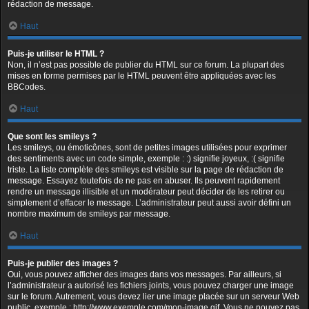
rédaction de message.
Haut
Puis-je utiliser le HTML ?
Non, il n’est pas possible de publier du HTML sur ce forum. La plupart des
mises en forme permises par le HTML peuvent être appliquées avec les
BBCodes.
Haut
Que sont les smileys ?
Les smileys, ou émoticônes, sont de petites images utilisées pour exprimer
des sentiments avec un code simple, exemple : :) signifie joyeux, :( signifie
triste. La liste complète des smileys est visible sur la page de rédaction de
message. Essayez toutefois de ne pas en abuser. Ils peuvent rapidement
rendre un message illisible et un modérateur peut décider de les retirer ou
simplement d’effacer le message. L’administrateur peut aussi avoir défini un
nombre maximum de smileys par message.
Haut
Puis-je publier des images ?
Oui, vous pouvez afficher des images dans vos messages. Par ailleurs, si
l’administrateur a autorisé les fichiers joints, vous pouvez charger une image
sur le forum. Autrement, vous devez lier une image placée sur un serveur Web
public, exemple : http://www.exemple.com/mon-image.gif. Vous ne pouvez pas