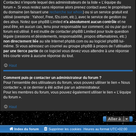
Contactez n’importe lequel des administrateurs de la liste « L’équipe du
forum ». Si vous restez sans réponse alors prenez contact avec le propriétaire
du domaine (en faisant une
recherche sur whois
) ou si un service gratuit est
utilisé (exemple : Yahoo!, Free, f2s.com, etc.), avec le service de gestion ou
des abus. Notez que phpBB Limited
n’a absolument aucun contrôle
et ne
peut être, en aucun cas, tenu pour responsable sur
comment
,
où
ou
par qui
ce
forum est utilisé. Il est inutile de contacter phpBB Limited pour toute question
légale (cessions et désistements, responsabilité, propos diffamatoires, etc.)
non directement liée
au site Internet phpbb.com ou au logiciel phpBB lui-
même. Si vous adressez un courriel au groupe phpBB à propos de l’utilisation
par une tierce partie
de ce logiciel vous devez vous attendre à une réponse
très courte voire à aucune réponse du tout.
Haut
Comment puis-je contacter un administrateur du forum ?
Pour l’ensemble des utilisateurs du forum, vous pouvez utiliser le lien « Nous
contacter », si ce dernier a été activé par un administrateur.
Pour les membres du forum, vous pouvez également utiliser le lien « L’équipe
du forum ».
Haut
Aller à
Index du forum
Supprimer les cookies
Heures au format
UTC+02:00