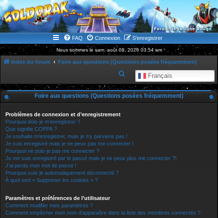
WWW.GOLDORAKGO.COM
le site de la Lune Rouge
FAQ
Connexion
S’enregistrer
Nous sommes le sam. août 08, 2026 03:54 am
Index du forum
Foire aux questions (Questions posées fréquemment)
R
Français
e
Foire aux questions (Questions posées fréquemment)
c
h
Problèmes de connexion et d’enregistrement
e
Pourquoi dois-je m’enregistrer ?
Que signifie COPPA ?
r
Je souhaite m’enregistrer, mais je n’y parviens pas !
Je suis enregistré mais je ne peux pas me connecter !
c
Pourquoi ne puis-je pas me connecter ?
h
Je me suis enregistré par le passé mais je ne peux plus me connecter ?!
J’ai perdu mon mot de passe !
e
Pourquoi suis-je automatiquement déconnecté ?
r
À quoi sert « Supprimer les cookies » ?
Paramètres et préférences de l’utilisateur
Comment modifier mes paramètres ?
Comment empêcher mon nom d’apparaître dans la liste des membres connectés ?