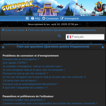
WWW.GOLDORAKGO.COM
le site de la Lune Rouge
FAQ
Connexion
S’enregistrer
Nous sommes le lun. août 10, 2026 22:56 pm
Index du forum
Foire aux questions (Questions posées fréquemment)
R
Français
e
Foire aux questions (Questions posées fréquemment)
c
h
Problèmes de connexion et d’enregistrement
e
Pourquoi dois-je m’enregistrer ?
Que signifie COPPA ?
r
Je souhaite m’enregistrer, mais je n’y parviens pas !
Je suis enregistré mais je ne peux pas me connecter !
c
Pourquoi ne puis-je pas me connecter ?
h
Je me suis enregistré par le passé mais je ne peux plus me connecter ?!
J’ai perdu mon mot de passe !
e
Pourquoi suis-je automatiquement déconnecté ?
r
À quoi sert « Supprimer les cookies » ?
Paramètres et préférences de l’utilisateur
Comment modifier mes paramètres ?
Comment empêcher mon nom d’apparaître dans la liste des membres connectés ?