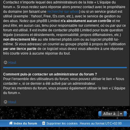
Contactez n’importe lequel des administrateurs de la liste « L’équipe du
forum ». Si vous restez sans réponse alors prenez contact avec le propriétaire
du domaine (en faisant une
recherche sur whois
) ou si un service gratuit est
utilisé (exemple : Yahoo!, Free, f2s.com, etc.), avec le service de gestion ou
des abus. Notez que phpBB Limited
n’a absolument aucun contrôle
et ne
peut être, en aucun cas, tenu pour responsable sur
comment
,
où
ou
par qui
ce
forum est utilisé. Il est inutile de contacter phpBB Limited pour toute question
légale (cessions et désistements, responsabilité, propos diffamatoires, etc.)
non directement liée
au site Internet phpbb.com ou au logiciel phpBB lui-
même. Si vous adressez un courriel au groupe phpBB à propos de l’utilisation
par une tierce partie
de ce logiciel vous devez vous attendre à une réponse
très courte voire à aucune réponse du tout.
Haut
Comment puis-je contacter un administrateur du forum ?
Pour l’ensemble des utilisateurs du forum, vous pouvez utiliser le lien « Nous
contacter », si ce dernier a été activé par un administrateur.
Pour les membres du forum, vous pouvez également utiliser le lien « L’équipe
du forum ».
Haut
Aller à
Index du forum
Supprimer les cookies
Heures au format
UTC+02:00