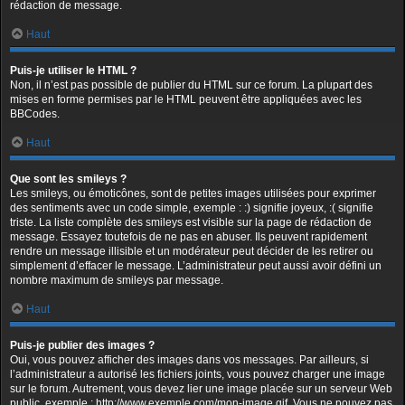
rédaction de message.
Haut
Puis-je utiliser le HTML ?
Non, il n’est pas possible de publier du HTML sur ce forum. La plupart des
mises en forme permises par le HTML peuvent être appliquées avec les
BBCodes.
Haut
Que sont les smileys ?
Les smileys, ou émoticônes, sont de petites images utilisées pour exprimer
des sentiments avec un code simple, exemple : :) signifie joyeux, :( signifie
triste. La liste complète des smileys est visible sur la page de rédaction de
message. Essayez toutefois de ne pas en abuser. Ils peuvent rapidement
rendre un message illisible et un modérateur peut décider de les retirer ou
simplement d’effacer le message. L’administrateur peut aussi avoir défini un
nombre maximum de smileys par message.
Haut
Puis-je publier des images ?
Oui, vous pouvez afficher des images dans vos messages. Par ailleurs, si
l’administrateur a autorisé les fichiers joints, vous pouvez charger une image
sur le forum. Autrement, vous devez lier une image placée sur un serveur Web
public, exemple : http://www.exemple.com/mon-image.gif. Vous ne pouvez pas