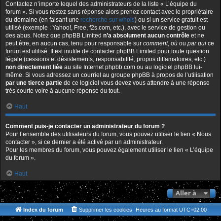
Contactez n’importe lequel des administrateurs de la liste « L’équipe du
forum ». Si vous restez sans réponse alors prenez contact avec le propriétaire
du domaine (en faisant une
recherche sur whois
) ou si un service gratuit est
utilisé (exemple : Yahoo!, Free, f2s.com, etc.), avec le service de gestion ou
des abus. Notez que phpBB Limited
n’a absolument aucun contrôle
et ne
peut être, en aucun cas, tenu pour responsable sur
comment
,
où
ou
par qui
ce
forum est utilisé. Il est inutile de contacter phpBB Limited pour toute question
légale (cessions et désistements, responsabilité, propos diffamatoires, etc.)
non directement liée
au site Internet phpbb.com ou au logiciel phpBB lui-
même. Si vous adressez un courriel au groupe phpBB à propos de l’utilisation
par une tierce partie
de ce logiciel vous devez vous attendre à une réponse
très courte voire à aucune réponse du tout.
Haut
Comment puis-je contacter un administrateur du forum ?
Pour l’ensemble des utilisateurs du forum, vous pouvez utiliser le lien « Nous
contacter », si ce dernier a été activé par un administrateur.
Pour les membres du forum, vous pouvez également utiliser le lien « L’équipe
du forum ».
Haut
Aller à
Index du forum
Supprimer les cookies
Heures au format
UTC+02:00