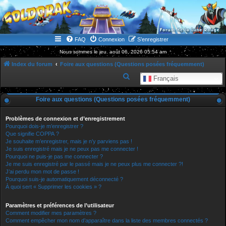
WWW.GOLDORAKGO.COM
le site de la Lune Rouge
FAQ
Connexion
S’enregistrer
Nous sommes le jeu. août 06, 2026 05:54 am
Index du forum
Foire aux questions (Questions posées fréquemment)
R
Français
e
Foire aux questions (Questions posées fréquemment)
c
h
Problèmes de connexion et d’enregistrement
e
Pourquoi dois-je m’enregistrer ?
Que signifie COPPA ?
r
Je souhaite m’enregistrer, mais je n’y parviens pas !
Je suis enregistré mais je ne peux pas me connecter !
c
Pourquoi ne puis-je pas me connecter ?
h
Je me suis enregistré par le passé mais je ne peux plus me connecter ?!
J’ai perdu mon mot de passe !
e
Pourquoi suis-je automatiquement déconnecté ?
r
À quoi sert « Supprimer les cookies » ?
Paramètres et préférences de l’utilisateur
Comment modifier mes paramètres ?
Comment empêcher mon nom d’apparaître dans la liste des membres connectés ?