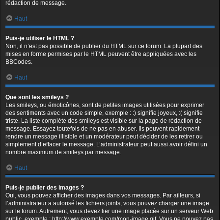
rédaction de message.
Haut
Puis-je utiliser le HTML ?
Non, il n’est pas possible de publier du HTML sur ce forum. La plupart des
mises en forme permises par le HTML peuvent être appliquées avec les
BBCodes.
Haut
Que sont les smileys ?
Les smileys, ou émoticônes, sont de petites images utilisées pour exprimer
des sentiments avec un code simple, exemple : :) signifie joyeux, :( signifie
triste. La liste complète des smileys est visible sur la page de rédaction de
message. Essayez toutefois de ne pas en abuser. Ils peuvent rapidement
rendre un message illisible et un modérateur peut décider de les retirer ou
simplement d’effacer le message. L’administrateur peut aussi avoir défini un
nombre maximum de smileys par message.
Haut
Puis-je publier des images ?
Oui, vous pouvez afficher des images dans vos messages. Par ailleurs, si
l’administrateur a autorisé les fichiers joints, vous pouvez charger une image
sur le forum. Autrement, vous devez lier une image placée sur un serveur Web
public, exemple : http://www.exemple.com/mon-image.gif. Vous ne pouvez pas