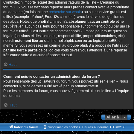
Contactez n’importe lequel des administrateurs de la liste « L’équipe du
forum ». Si vous restez sans réponse alors prenez contact avec le propriétaire
du domaine (en faisant une
recherche sur whois
) ou si un service gratuit est
utilisé (exemple : Yahoo!, Free, f2s.com, etc.), avec le service de gestion ou
des abus. Notez que phpBB Limited
n’a absolument aucun contrôle
et ne
peut être, en aucun cas, tenu pour responsable sur
comment
,
où
ou
par qui
ce
forum est utilisé. Il est inutile de contacter phpBB Limited pour toute question
légale (cessions et désistements, responsabilité, propos diffamatoires, etc.)
non directement liée
au site Internet phpbb.com ou au logiciel phpBB lui-
même. Si vous adressez un courriel au groupe phpBB à propos de l’utilisation
par une tierce partie
de ce logiciel vous devez vous attendre à une réponse
très courte voire à aucune réponse du tout.
Haut
Comment puis-je contacter un administrateur du forum ?
Pour l’ensemble des utilisateurs du forum, vous pouvez utiliser le lien « Nous
contacter », si ce dernier a été activé par un administrateur.
Pour les membres du forum, vous pouvez également utiliser le lien « L’équipe
du forum ».
Haut
Aller à
Index du forum
Supprimer les cookies
Heures au format
UTC+02:00