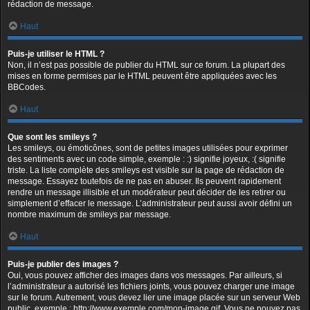
rédaction de message.
Haut
Puis-je utiliser le HTML ?
Non, il n’est pas possible de publier du HTML sur ce forum. La plupart des
mises en forme permises par le HTML peuvent être appliquées avec les
BBCodes.
Haut
Que sont les smileys ?
Les smileys, ou émoticônes, sont de petites images utilisées pour exprimer
des sentiments avec un code simple, exemple : :) signifie joyeux, :( signifie
triste. La liste complète des smileys est visible sur la page de rédaction de
message. Essayez toutefois de ne pas en abuser. Ils peuvent rapidement
rendre un message illisible et un modérateur peut décider de les retirer ou
simplement d’effacer le message. L’administrateur peut aussi avoir défini un
nombre maximum de smileys par message.
Haut
Puis-je publier des images ?
Oui, vous pouvez afficher des images dans vos messages. Par ailleurs, si
l’administrateur a autorisé les fichiers joints, vous pouvez charger une image
sur le forum. Autrement, vous devez lier une image placée sur un serveur Web
public, exemple : http://www.exemple.com/mon-image.gif. Vous ne pouvez pas