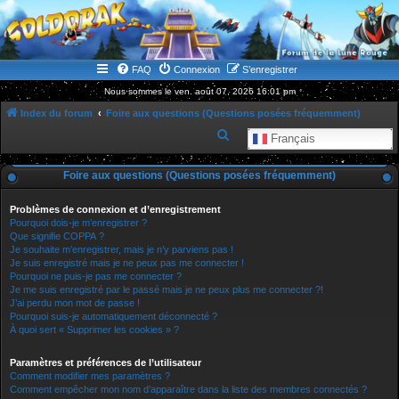
WWW.GOLDORAKGO.COM
le site de la Lune Rouge
FAQ
Connexion
S’enregistrer
Nous sommes le ven. août 07, 2026 16:01 pm
Index du forum
Foire aux questions (Questions posées fréquemment)
R
Français
e
Foire aux questions (Questions posées fréquemment)
c
h
Problèmes de connexion et d’enregistrement
e
Pourquoi dois-je m’enregistrer ?
Que signifie COPPA ?
r
Je souhaite m’enregistrer, mais je n’y parviens pas !
Je suis enregistré mais je ne peux pas me connecter !
c
Pourquoi ne puis-je pas me connecter ?
h
Je me suis enregistré par le passé mais je ne peux plus me connecter ?!
J’ai perdu mon mot de passe !
e
Pourquoi suis-je automatiquement déconnecté ?
r
À quoi sert « Supprimer les cookies » ?
Paramètres et préférences de l’utilisateur
Comment modifier mes paramètres ?
Comment empêcher mon nom d’apparaître dans la liste des membres connectés ?