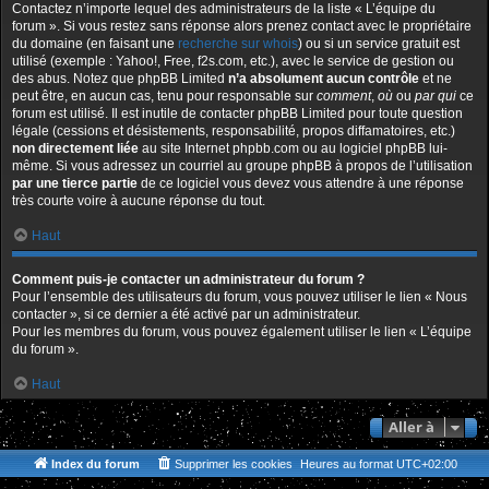
Contactez n’importe lequel des administrateurs de la liste « L’équipe du
forum ». Si vous restez sans réponse alors prenez contact avec le propriétaire
du domaine (en faisant une
recherche sur whois
) ou si un service gratuit est
utilisé (exemple : Yahoo!, Free, f2s.com, etc.), avec le service de gestion ou
des abus. Notez que phpBB Limited
n’a absolument aucun contrôle
et ne
peut être, en aucun cas, tenu pour responsable sur
comment
,
où
ou
par qui
ce
forum est utilisé. Il est inutile de contacter phpBB Limited pour toute question
légale (cessions et désistements, responsabilité, propos diffamatoires, etc.)
non directement liée
au site Internet phpbb.com ou au logiciel phpBB lui-
même. Si vous adressez un courriel au groupe phpBB à propos de l’utilisation
par une tierce partie
de ce logiciel vous devez vous attendre à une réponse
très courte voire à aucune réponse du tout.
Haut
Comment puis-je contacter un administrateur du forum ?
Pour l’ensemble des utilisateurs du forum, vous pouvez utiliser le lien « Nous
contacter », si ce dernier a été activé par un administrateur.
Pour les membres du forum, vous pouvez également utiliser le lien « L’équipe
du forum ».
Haut
Aller à
Index du forum
Supprimer les cookies
Heures au format
UTC+02:00