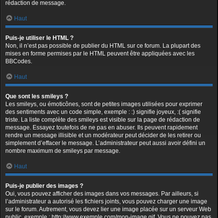
rédaction de message.
Haut
Puis-je utiliser le HTML ?
Non, il n’est pas possible de publier du HTML sur ce forum. La plupart des
mises en forme permises par le HTML peuvent être appliquées avec les
BBCodes.
Haut
Que sont les smileys ?
Les smileys, ou émoticônes, sont de petites images utilisées pour exprimer
des sentiments avec un code simple, exemple : :) signifie joyeux, :( signifie
triste. La liste complète des smileys est visible sur la page de rédaction de
message. Essayez toutefois de ne pas en abuser. Ils peuvent rapidement
rendre un message illisible et un modérateur peut décider de les retirer ou
simplement d’effacer le message. L’administrateur peut aussi avoir défini un
nombre maximum de smileys par message.
Haut
Puis-je publier des images ?
Oui, vous pouvez afficher des images dans vos messages. Par ailleurs, si
l’administrateur a autorisé les fichiers joints, vous pouvez charger une image
sur le forum. Autrement, vous devez lier une image placée sur un serveur Web
public, exemple : http://www.exemple.com/mon-image.gif. Vous ne pouvez pas