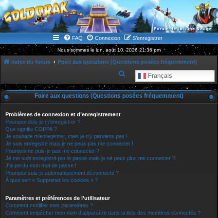
WWW.GOLDORAKGO.COM
le site de la Lune Rouge
FAQ
Connexion
S’enregistrer
Nous sommes le lun. août 10, 2026 21:36 pm
Index du forum
Foire aux questions (Questions posées fréquemment)
R
Français
e
Foire aux questions (Questions posées fréquemment)
c
h
Problèmes de connexion et d’enregistrement
e
Pourquoi dois-je m’enregistrer ?
Que signifie COPPA ?
r
Je souhaite m’enregistrer, mais je n’y parviens pas !
Je suis enregistré mais je ne peux pas me connecter !
c
Pourquoi ne puis-je pas me connecter ?
h
Je me suis enregistré par le passé mais je ne peux plus me connecter ?!
J’ai perdu mon mot de passe !
e
Pourquoi suis-je automatiquement déconnecté ?
r
À quoi sert « Supprimer les cookies » ?
Paramètres et préférences de l’utilisateur
Comment modifier mes paramètres ?
Comment empêcher mon nom d’apparaître dans la liste des membres connectés ?