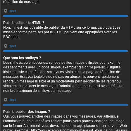
rédaction de message.
Haut
Puis-je utiliser le HTML ?
Non, il n’est pas possible de publier du HTML sur ce forum. La plupart des
mises en forme permises par le HTML peuvent être appliquées avec les
BBCodes.
Haut
Que sont les smileys ?
Les smileys, ou émoticônes, sont de petites images utilisées pour exprimer
des sentiments avec un code simple, exemple : :) signifie joyeux, :( signifie
triste. La liste complète des smileys est visible sur la page de rédaction de
message. Essayez toutefois de ne pas en abuser. Ils peuvent rapidement
rendre un message illisible et un modérateur peut décider de les retirer ou
simplement d’effacer le message. L’administrateur peut aussi avoir défini un
nombre maximum de smileys par message.
Haut
Puis-je publier des images ?
Oui, vous pouvez afficher des images dans vos messages. Par ailleurs, si
l’administrateur a autorisé les fichiers joints, vous pouvez charger une image
sur le forum. Autrement, vous devez lier une image placée sur un serveur Web
public, exemple : http://www.exemple.com/mon-image.gif. Vous ne pouvez pas