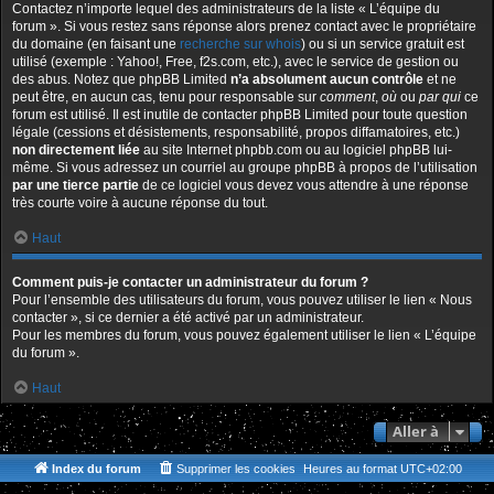
Contactez n’importe lequel des administrateurs de la liste « L’équipe du
forum ». Si vous restez sans réponse alors prenez contact avec le propriétaire
du domaine (en faisant une
recherche sur whois
) ou si un service gratuit est
utilisé (exemple : Yahoo!, Free, f2s.com, etc.), avec le service de gestion ou
des abus. Notez que phpBB Limited
n’a absolument aucun contrôle
et ne
peut être, en aucun cas, tenu pour responsable sur
comment
,
où
ou
par qui
ce
forum est utilisé. Il est inutile de contacter phpBB Limited pour toute question
légale (cessions et désistements, responsabilité, propos diffamatoires, etc.)
non directement liée
au site Internet phpbb.com ou au logiciel phpBB lui-
même. Si vous adressez un courriel au groupe phpBB à propos de l’utilisation
par une tierce partie
de ce logiciel vous devez vous attendre à une réponse
très courte voire à aucune réponse du tout.
Haut
Comment puis-je contacter un administrateur du forum ?
Pour l’ensemble des utilisateurs du forum, vous pouvez utiliser le lien « Nous
contacter », si ce dernier a été activé par un administrateur.
Pour les membres du forum, vous pouvez également utiliser le lien « L’équipe
du forum ».
Haut
Aller à
Index du forum
Supprimer les cookies
Heures au format
UTC+02:00