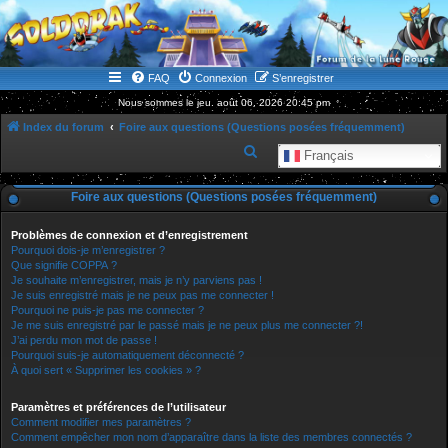
WWW.GOLDORAKGO.COM
le site de la Lune Rouge
FAQ
Connexion
S’enregistrer
Nous sommes le jeu. août 06, 2026 20:45 pm
Index du forum
Foire aux questions (Questions posées fréquemment)
R
Français
e
Foire aux questions (Questions posées fréquemment)
c
h
Problèmes de connexion et d’enregistrement
e
Pourquoi dois-je m’enregistrer ?
Que signifie COPPA ?
r
Je souhaite m’enregistrer, mais je n’y parviens pas !
Je suis enregistré mais je ne peux pas me connecter !
c
Pourquoi ne puis-je pas me connecter ?
h
Je me suis enregistré par le passé mais je ne peux plus me connecter ?!
J’ai perdu mon mot de passe !
e
Pourquoi suis-je automatiquement déconnecté ?
r
À quoi sert « Supprimer les cookies » ?
Paramètres et préférences de l’utilisateur
Comment modifier mes paramètres ?
Comment empêcher mon nom d’apparaître dans la liste des membres connectés ?